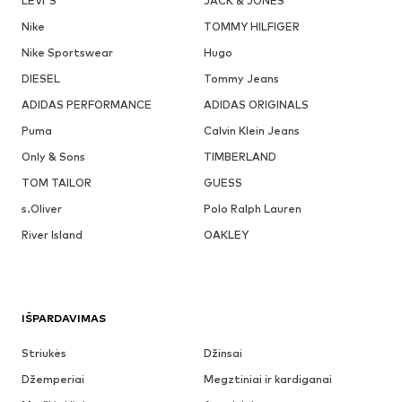
LEVI'S
JACK & JONES
Nike
TOMMY HILFIGER
Nike Sportswear
Hugo
DIESEL
Tommy Jeans
ADIDAS PERFORMANCE
ADIDAS ORIGINALS
Puma
Calvin Klein Jeans
Only & Sons
TIMBERLAND
TOM TAILOR
GUESS
s.Oliver
Polo Ralph Lauren
River Island
OAKLEY
IŠPARDAVIMAS
Striukės
Džinsai
Džemperiai
Megztiniai ir kardiganai