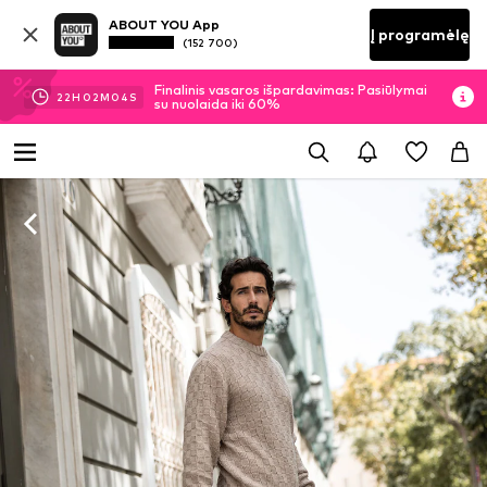
ABOUT YOU App
Į programėlę
(152 700)
Finalinis vasaros išpardavimas: Pasiūlymai
22
H
02
M
03
S
su nuolaida iki 60%