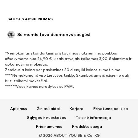
Antrinis panaudojimas
BATAI
SAUGUS APSIPIRKIMAS
Naujienos
Šiuo metu paklausu
Su mumis tavo duomenys saugūs!
Batai ir auliniai batai
Sportbačiai
Bateliai
Sportiniai batai
*Nemokamas standartinis pristatymas į atsiėmimo punktus
Atviri batai
Išskirtiniai
užsakymams nuo 24,90 €, kitais atvejais taikomas 3,90 € siuntimo ir
aptarnavimo mokestis.
Žemiausia kaina per paskutines 30 dienų iki kainos sumažinimo.
SPORTAS
****Nemokamai iš visų Lietuvos tinklų. Skambučiams iš užsienio gali
būti taikomi mokesčiai.
Sportiniai drabužiai
Sporto šakos
******Visos kainos nurodytos su PVM.
Sportiniai batai
Sportinės kuprinės ir krepšiai
Aksesuarai sportui
Apie mus
Žiniasklaidai
Karjera
Privatumo politika
AKSESUARAI
Sąlygos ir nuostatos
Teisinė informacija
Prieinamumas
Produkto sauga
Naujienos
Kepurės
© 2026 ABOUT YOU SE & Co. KG
Diržai
Krepšiai ir kuprinės