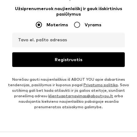
Užsiprenumeruok naujienlaiškį ir gauk išskirtinius
pasiūlymus
Moterims
Vyrams
Tavo el. pašto adresas
Registruotis
Norėčiau gauti naujienlaiškius iš ABOUT YOU apie dabartines
tendencijas, pasiūlymus ir kuponus pagal
Privatumo politika
. Savo
sutikimą gali bet kada atšaukti ir jis galios ateityje, siunčiant
pranešimą adresu
klientuaptarnavimas@aboutyou.lt
arba
naudojantis kiekvieno naujienlaiškio pabaigoje esančia
prenumeratos atsisakymo galimybe.