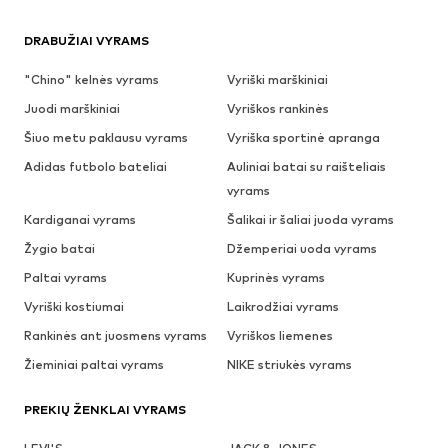
DRABUŽIAI VYRAMS
"Chino" kelnės vyrams
Vyriški marškiniai
Juodi marškiniai
Vyriškos rankinės
Šiuo metu paklausu vyrams
Vyriška sportinė apranga
Adidas futbolo bateliai
Auliniai batai su raišteliais
vyrams
Kardiganai vyrams
Šalikai ir šaliai juoda vyrams
Žygio batai
Džemperiai uoda vyrams
Paltai vyrams
Kuprinės vyrams
Vyriški kostiumai
Laikrodžiai vyrams
Rankinės ant juosmens vyrams
Vyriškos liemenes
Žieminiai paltai vyrams
NIKE striukės vyrams
PREKIŲ ŽENKLAI VYRAMS