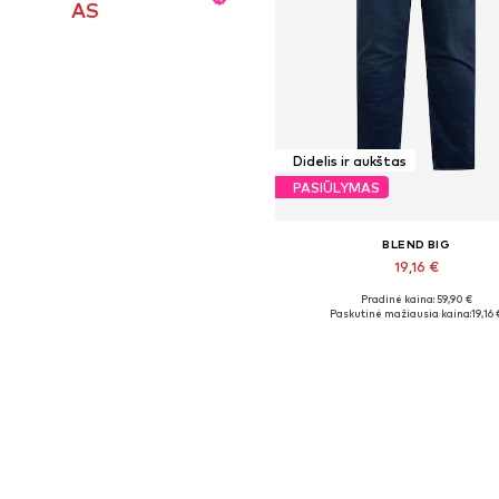
AS
Didelis ir aukštas
PASIŪLYMAS
BLEND BIG
19,16 €
Pradinė kaina: 59,90 €
Paskutinė mažiausia kaina:
19,16 
Į krepšelį