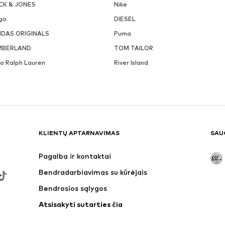
CK & JONES
Nike
go
DIESEL
IDAS ORIGINALS
Puma
MBERLAND
TOM TAILOR
lo Ralph Lauren
River Island
KLIENTŲ APTARNAVIMAS
SAU
Pagalba ir kontaktai
Bendradarbiavimas su kūrėjais
Bendrosios sąlygos
Atsisakyti sutarties čia