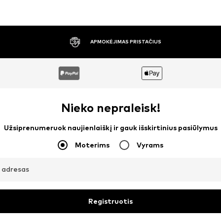
IUS
30 DIENŲ NEMOKAMAS GRĄ
Nieko nepraleisk!
Užsiprenumeruok naujienlaiškį ir gauk išskirtinius pasiūlymus
Moterims
Vyrams
o adresas
Registruotis