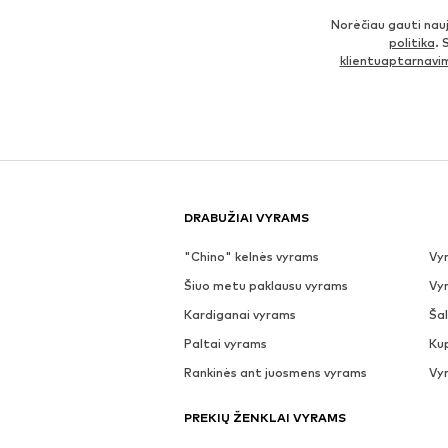
Norėčiau gauti nau
politika
. 
klientuaptarnav
DRABUŽIAI VYRAMS
"Chino" kelnės vyrams
Vyr
Šiuo metu paklausu vyrams
Vy
Kardiganai vyrams
Šal
Paltai vyrams
Ku
Rankinės ant juosmens vyrams
Vyr
PREKIŲ ŽENKLAI VYRAMS