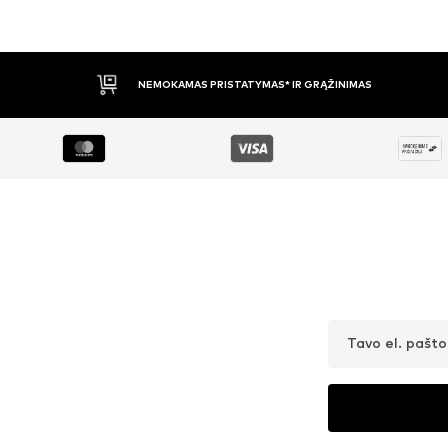
GRĄŽINIMAS
APMOKĖJIMAS PRISTAČ
Tavo el. pašt