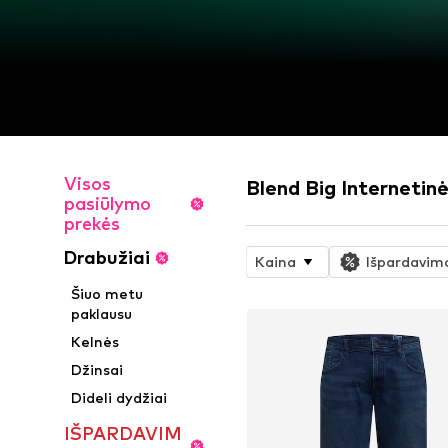
Visos
Blend Big Internetin
pasiūlymo
prekės
Drabužiai
Kaina
Išpardavim
Šiuo metu
paklausu
Kelnės
Džinsai
Dideli dydžiai
IŠPARDAVIM