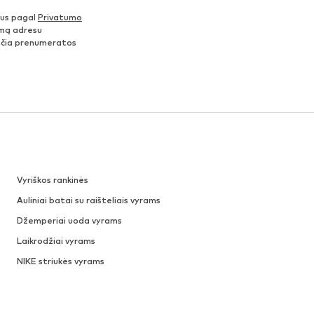
nus pagal
Privatumo
šimą adresu
ančia prenumeratos
Vyriškos rankinės
Auliniai batai su raišteliais vyrams
Džemperiai uoda vyrams
Laikrodžiai vyrams
NIKE striukės vyrams