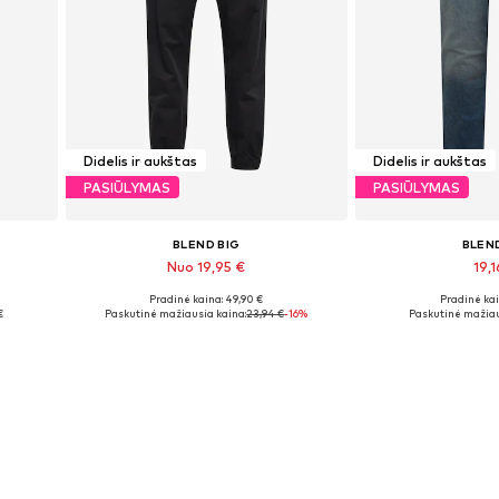
Didelis ir aukštas
Didelis ir aukštas
PASIŪLYMAS
PASIŪLYMAS
BLEND BIG
BLEN
Nuo 19,95 €
19,1
Pradinė kaina: 49,90 €
Pradinė kai
Galimi dydžiai: 42 x 32, 44 x 32, 46 x 32, 48 x 32, 48 x 34, 50 x 34
Galimi dydžiai: 40, 42, 44
€
Paskutinė mažiausia kaina:
23,94 €
-16%
Paskutinė mažiau
Į krepšelį
Į kre