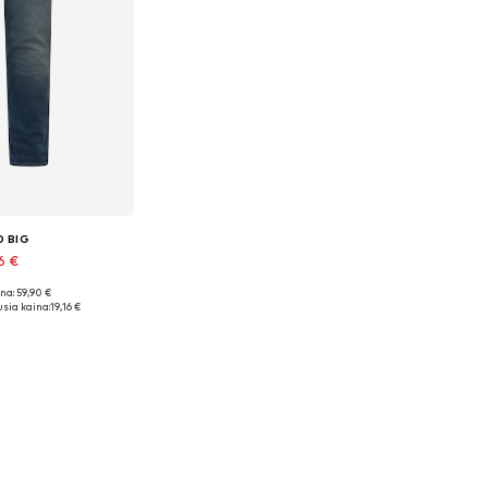
D BIG
6 €
na: 59,90 €
Galimi dydžiai: 42 x 34, 46 x 32, 46 x 34, 48 x 34
sia kaina:
19,16 €
pšelį