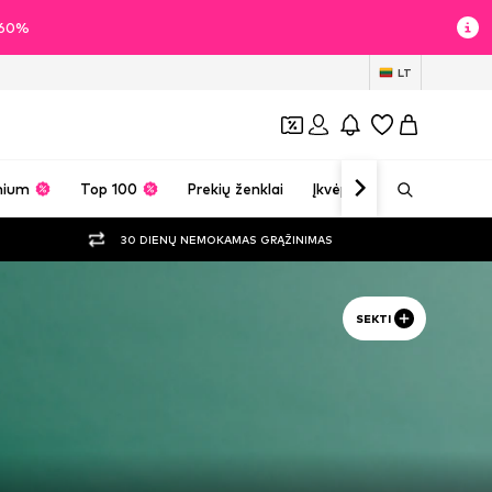
i 60%
LT
mium
Top 100
Prekių ženklai
Įkvėpimas
30 DIENŲ NEMOKAMAS GRĄŽINIMAS
SEKTI