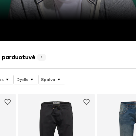
ė parduotuvė
3
as
Dydis
Spalva