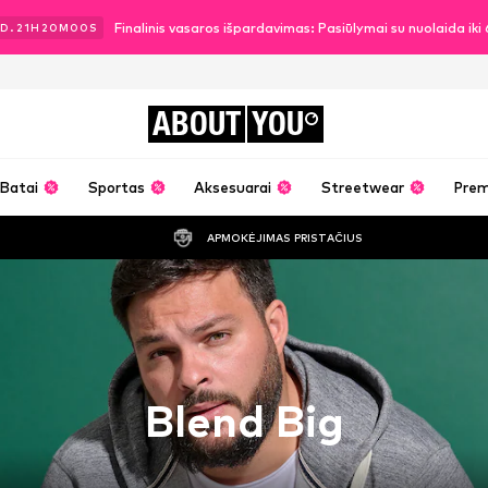
Finalinis vasaros išpardavimas: Pasiūlymai su nuolaida ik
D.
21
H
20
M
00
S
ABOUT
YOU
Batai
Sportas
Aksesuarai
Streetwear
Pre
APMOKĖJIMAS PRISTAČIUS
Blend Big