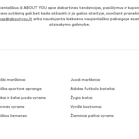
jienlaiškius iš ABOUT YOU apie dabartines tendencijas, pasiūlymus ir kupo
Savo sutikimą gali bet kada atšaukti ir jis galios ateityje, siunčiant prane
imas@aboutyou.lt
arba naudojantis kiekvieno naujienlaiškio pabaigoje es
atsisakymo galimybe.
iški marškiniai
Juodi marškiniai
riška sportinė apranga
Adidas futbolo bateliai
ikai ir šaliai juoda vyrams
Žygio batai
prinės vyrams
Vyriški kostiumai
iškos liemenes
Žieminiai paltai vyrams