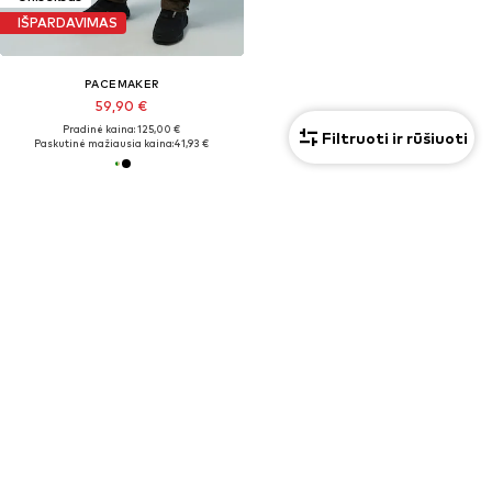
IŠPARDAVIMAS
PACEMAKER
59,90 €
Pradinė kaina: 125,00 €
Filtruoti ir rūšiuoti
Paskutinė mažiausia kaina:
41,93 €
NEMOKAMAS PRISTATYMAS* IR
APMOKĖ
GRĄŽINIMAS