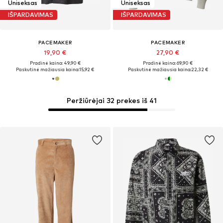
Uniseksas
Uniseksas
IŠPARDAVIMAS
IŠPARDAVIMAS
PACEMAKER
PACEMAKER
19,90 €
27,90 €
Pradinė kaina: 49,90 €
Pradinė kaina: 69,90 €
Paskutinė mažiausia kaina:
15,92 €
Paskutinė mažiausia kaina:
22,32 €
Peržiūrėjai 32 prekes iš 41