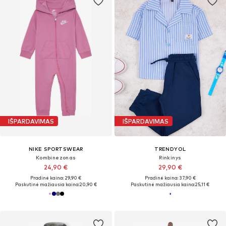
IŠPARDAVIMAS
IŠPARDAVIMAS
NIKE SPORTSWEAR
TRENDYOL
Kombinezonas
Rinkinys
24,90 €
29,90 €
Pradinė kaina: 29,90 €
Pradinė kaina: 37,90 €
Paskutinė mažiausia kaina:
20,90 €
Paskutinė mažiausia kaina:
25,11 €