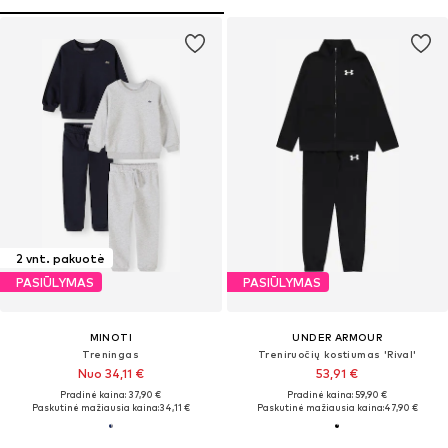
2 vnt. pakuotė
PASIŪLYMAS
PASIŪLYMAS
MINOTI
UNDER ARMOUR
Treningas
Treniruočių kostiumas 'Rival'
Nuo 34,11 €
53,91 €
Pradinė kaina: 37,90 €
Pradinė kaina: 59,90 €
Paskutinė mažiausia kaina:
34,11 €
Paskutinė mažiausia kaina:
47,90 €