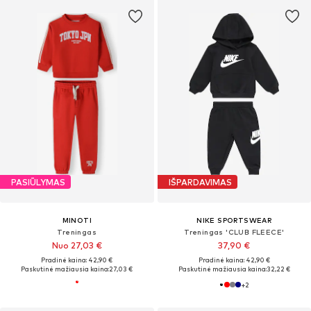
PASIŪLYMAS
IŠPARDAVIMAS
MINOTI
NIKE SPORTSWEAR
Treningas
Treningas 'CLUB FLEECE'
Nuo 27,03 €
37,90 €
Pradinė kaina: 42,90 €
Pradinė kaina: 42,90 €
Paskutinė mažiausia kaina:
27,03 €
Paskutinė mažiausia kaina:
32,22 €
+
2