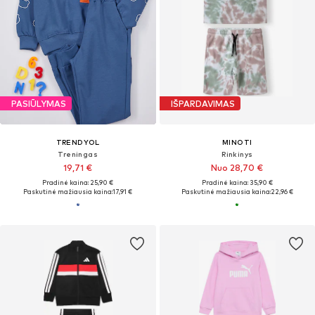
PASIŪLYMAS
IŠPARDAVIMAS
TRENDYOL
MINOTI
Treningas
Rinkinys
19,71 €
Nuo 28,70 €
Pradinė kaina: 25,90 €
Pradinė kaina: 35,90 €
Paskutinė mažiausia kaina:
17,91 €
Paskutinė mažiausia kaina:
22,96 €