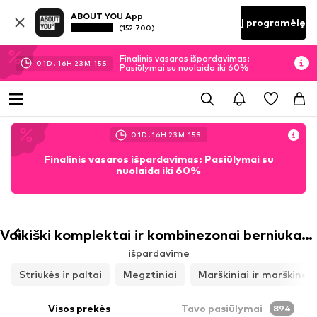
ABOUT YOU App
Į programėlę
(152 700)
Finalinis vasaros išpardavimas:
01
D.
16
H
23
M
14
S
Pasiūlymai su nuolaida iki 60%
01
D.
16
H
23
M
14
S
Finalinis vasaros išpardavimas: Pasiūlymai su
nuolaida iki 60%
Vaikiški komplektai ir kombinezonai berniukams
išpardavime
Striukės ir paltai
Megztiniai
Marškiniai ir marškinėli
Visos prekės
Tavo pasiūlymai
894