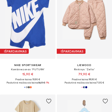
IŠPARDAVIMAS
IŠPARDAVIMAS
NIKE SPORTSWEAR
LIEWOOD
Kombinezonas 'FUTURA'
Rinkinys 'Zella'
15,90 €
79,90 €
Pradinė kaina: 19,90 €
Pradinė kaina: 99,90 €
Paskutinė mažiausia kaina:
16,11 €
-1%
Paskutinė mažiausia kaina:
71,92 €