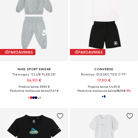
IŠPARDAVIMAS
IŠPARDAVIMAS
NIKE SPORTSWEAR
CONVERSE
Treningas 'CLUB FLEECE'
Rinkinys 'DISSECTED CTP'
34,90 €
17,90 €
Pradinė kaina: 39,90 €
Pradinė kaina: 44,90 €
Paskutinė mažiausia kaina:
31,41 €
Paskutinė mažiausia kaina:
19,71 €
-9%
+
2