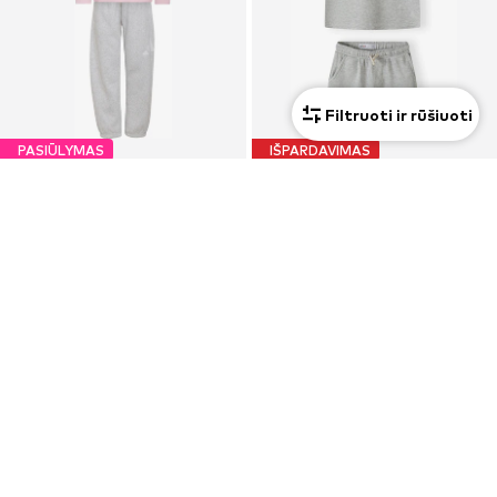
Filtruoti ir rūšiuoti
PASIŪLYMAS
IŠPARDAVIMAS
ADIDAS SPORTSWEAR
MINOTI
Treniruočių kostiumas 'Essentials'
Rinkinys
29,67 €
Nuo 28,70 €
Pradinė kaina: 49,90 €
Pradinė kaina: 35,90 €
Paskutinė mažiausia kaina:
33,92 €
-12%
Paskutinė mažiausia kaina:
22,96 €
+
1