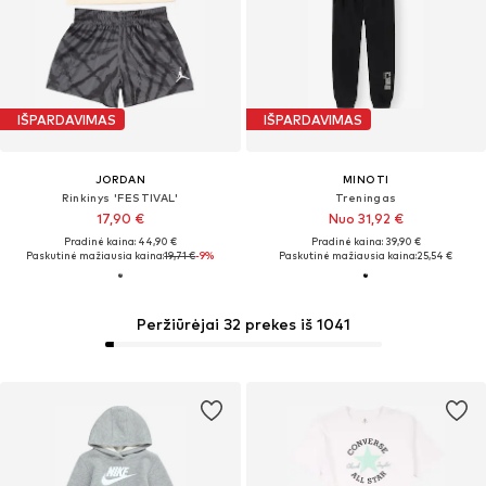
IŠPARDAVIMAS
IŠPARDAVIMAS
JORDAN
MINOTI
Rinkinys 'FESTIVAL'
Treningas
17,90 €
Nuo 31,92 €
Pradinė kaina: 44,90 €
Pradinė kaina: 39,90 €
Paskutinė mažiausia kaina:
19,71 €
-9%
Paskutinė mažiausia kaina:
25,54 €
Peržiūrėjai 32 prekes iš 1041