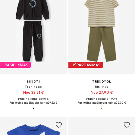
PASIŪLYMAS
IŠPARDAVIMAS
MINOTI
TRENDYOL
Treningas
Rinkinys
Nuo 33,21 €
Nuo 27,90 €
Pradinė kaina: 36,90 €
Pradinė kaina: 34,90 €
Paskutinė mažiausia kaina:
29,52 €
Paskutinė mažiausia kaina:
22,32 €