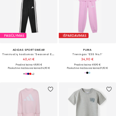
PASIŪLYMAS
IŠPARDAVIMAS
ADIDAS SPORTSWEAR
PUMA
Treniruočių kostiumas 'Seasonal Essentials Tiberio'
Treningas 'ESS No.1'
40,41 €
34,90 €
Pradinė kaina: 49,90 €
Pradinė kaina: 49,90 €
Paskutinė mažiausia kaina:
34,90 €
Paskutinė mažiausia kaina:
31,92 €
+
2