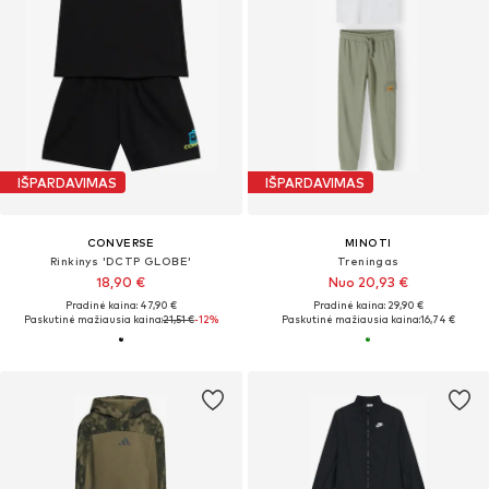
IŠPARDAVIMAS
IŠPARDAVIMAS
CONVERSE
MINOTI
Rinkinys 'DCTP GLOBE'
Treningas
18,90 €
Nuo 20,93 €
Pradinė kaina: 47,90 €
Pradinė kaina: 29,90 €
Paskutinė mažiausia kaina:
21,51 €
-12%
Paskutinė mažiausia kaina:
16,74 €