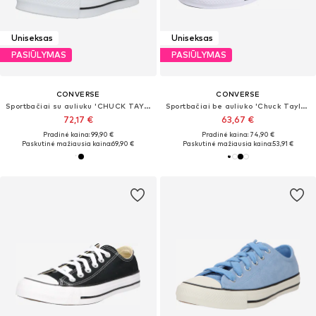
Uniseksas
Uniseksas
PASIŪLYMAS
PASIŪLYMAS
CONVERSE
CONVERSE
Sportbačiai su auliuku 'CHUCK TAYLOR ALL STAR LIFT'
Sportbačiai be auliuko 'Chuck Taylor All Star Leather'
72,17 €
63,67 €
Pradinė kaina: 99,90 €
Pradinė kaina: 74,90 €
Paskutinė mažiausia kaina:
69,90 €
Paskutinė mažiausia kaina:
53,91 €