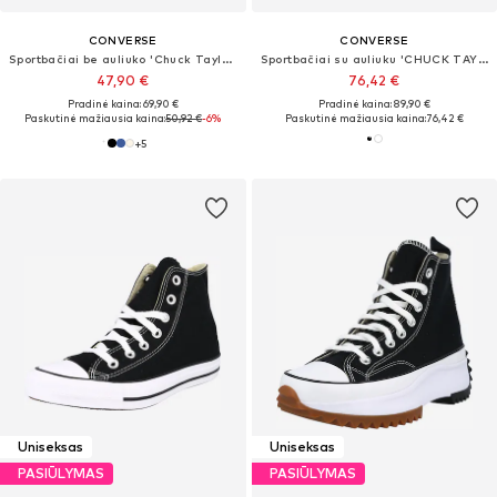
CONVERSE
CONVERSE
Sportbačiai be auliuko 'Chuck Taylor All Star'
Sportbačiai su auliuku 'CHUCK TAYLOR ALL STAR'
47,90 €
76,42 €
Pradinė kaina: 69,90 €
Pradinė kaina: 89,90 €
Paskutinė mažiausia kaina:
50,92 €
-6%
Paskutinė mažiausia kaina:
76,42 €
+
5
Uniseksas
Uniseksas
PASIŪLYMAS
PASIŪLYMAS