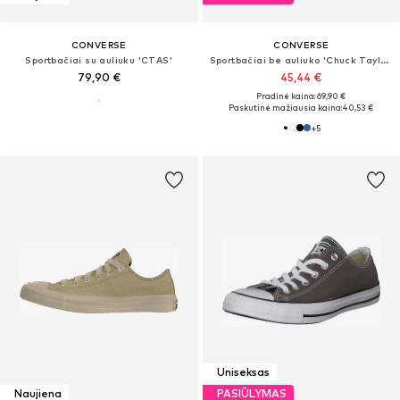
CONVERSE
CONVERSE
Sportbačiai su auliuku 'CTAS'
Sportbačiai be auliuko 'Chuck Taylor All Star Classic'
79,90 €
45,44 €
Pradinė kaina: 69,90 €
Paskutinė mažiausia kaina:
40,53 €
+
5
Uniseksas
Naujiena
PASIŪLYMAS