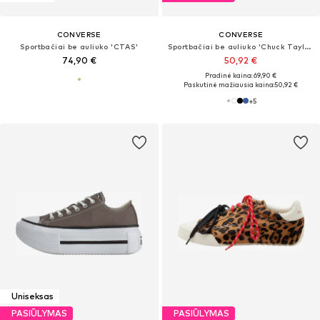
CONVERSE
CONVERSE
Sportbačiai be auliuko 'CTAS'
Sportbačiai be auliuko 'Chuck Taylor All Star'
74,90 €
50,92 €
Pradinė kaina: 69,90 €
Paskutinė mažiausia kaina:
50,92 €
+
5
Uniseksas
PASIŪLYMAS
PASIŪLYMAS