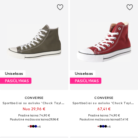
Uniseksas
Uniseksas
PASIŪLYMAS
PASIŪLYMAS
CONVERSE
CONVERSE
Sportbačiai su auliuku 'Chuck Taylor All Star'
Sportbačiai su auliuku 'Chuck Taylor All Star'
Nuo 29,96 €
67,41 €
Pradinė kaina: 74,90 €
Pradinė kaina: 74,90 €
Paskutinė mažiausia kaina:
29,96 €
Paskutinė mažiausia kaina:
67,41 €
+
4
+
4