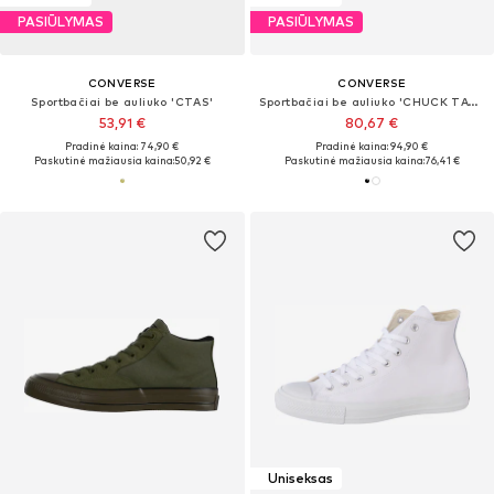
PASIŪLYMAS
PASIŪLYMAS
CONVERSE
CONVERSE
Sportbačiai be auliuko 'CTAS'
Sportbačiai be auliuko 'CHUCK TAYLOR ALL STAR LIFT PLATFORM LEATHER'
53,91 €
80,67 €
Pradinė kaina: 74,90 €
Pradinė kaina: 94,90 €
Paskutinė mažiausia kaina:
50,92 €
Paskutinė mažiausia kaina:
76,41 €
Uniseksas