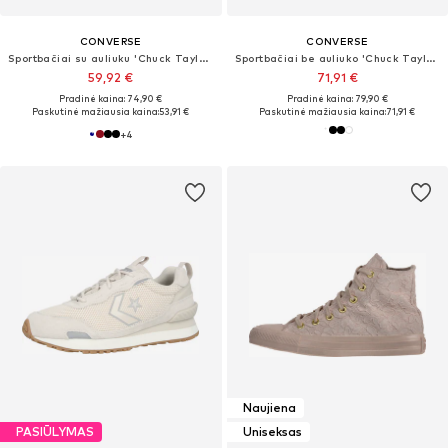
CONVERSE
CONVERSE
Sportbačiai su auliuku 'Chuck Taylor All Star Classic'
Sportbačiai be auliuko 'Chuck Taylor All Star Leather'
59,92 €
71,91 €
Pradinė kaina: 74,90 €
Pradinė kaina: 79,90 €
Paskutinė mažiausia kaina:
53,91 €
Paskutinė mažiausia kaina:
71,91 €
+
4
Naujiena
PASIŪLYMAS
Uniseksas