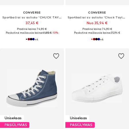
CONVERSE
CONVERSE
Sportbačiai su auliuku 'CHUCK TAYLOR ALL STAR CLASSIC'
Sportbačiai su auliuku 'Chuck Taylor All Star'
37,45 €
Nuo 35,94 €
Pradinė kaina: 74,90 €
Pradinė kaina: 74,90 €
Paskutinė mažiausia kaina:
41,93 €
-10%
Paskutinė mažiausia kaina:
35,94 €
+
4
+
4
Uniseksas
Uniseksas
PASIŪLYMAS
PASIŪLYMAS