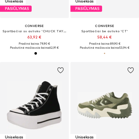
Uniseksas
Uniseksas
PASIŪLYMAS
PASIŪLYMAS
CONVERSE
CONVERSE
Sportbačiai su auliuku 'CHUCK TAYLOR ALL STAR CLASSIC'
Sportbačiai be auliuko 'CT'
63,92 €
58,44 €
Pradinė kaina: 79,90 €
Pradinė kaina: 89,90 €
Paskutinė mažiausia kaina:
62,91 €
Paskutinė mažiausia kaina:
53,94 €
Uniseksas
Uniseksas