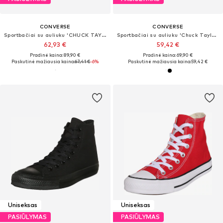
CONVERSE
CONVERSE
Sportbačiai su auliuku 'CHUCK TAYLOR ALL STAR LIFT'
Sportbačiai su auliuku 'Chuck Taylor All Star Malden Street'
62,93 €
59,42 €
Pradinė kaina: 89,90 €
Pradinė kaina: 69,90 €
Paskutinė mažiausia kaina:
67,41 €
-6%
Paskutinė mažiausia kaina:
59,42 €
Uniseksas
Uniseksas
PASIŪLYMAS
PASIŪLYMAS