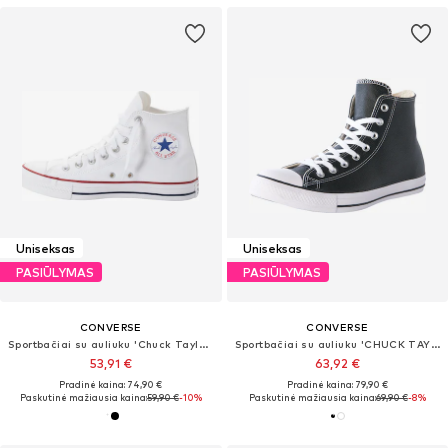
Uniseksas
Uniseksas
PASIŪLYMAS
PASIŪLYMAS
CONVERSE
CONVERSE
Sportbačiai su auliuku 'Chuck Taylor All Star'
Sportbačiai su auliuku 'CHUCK TAYLOR ALL STAR LEATHER'
53,91 €
63,92 €
Pradinė kaina: 74,90 €
Pradinė kaina: 79,90 €
Paskutinė mažiausia kaina:
59,90 €
-10%
Paskutinė mažiausia kaina:
69,90 €
-8%