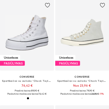
Uniseksas
Uniseksas
PASIŪLYMAS
PASIŪLYMAS
CONVERSE
CONVERSE
Sportbačiai su auliuku 'Chuck TayIor All Star Lift Platform'
Sportbačiai su auliuku 'Chuck Taylor All Star'
76,42 €
Nuo 23,96 €
Pradinė kaina: 89,90 €
Pradinė kaina: 79,90 €
Paskutinė mažiausia kaina:
76,42 €
Paskutinė mažiausia kaina:
26,96 €
-11%