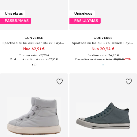
Uniseksas
Uniseksas
PASIŪLYMAS
PASIŪLYMAS
CONVERSE
CONVERSE
Sportbačiai be auliuko 'Chuck Taylor All Star'
Sportbačiai be auliuko 'Chuck Taylor All Star'
Nuo 62,91 €
Nuo 20,94 €
Pradinė kaina: 69,90 €
Pradinė kaina: 74,90 €
Paskutinė mažiausia kaina:
62,91 €
Paskutinė mažiausia kaina:
27,92 €
-25%