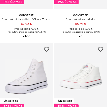
PASIŪLYMAS
PASIŪLYMAS
CONVERSE
CONVERSE
Sportbačiai be auliuko 'Chuck Taylor All Star Leather'
Sportbačiai su auliuku
67,92 €
80,91 €
Pradinė kaina: 79,90 €
Pradinė kaina: 99,90 €
Paskutinė mažiausia kaina:
46,67 €
Paskutinė mažiausia kaina:
80,91 €
Uniseksas
Uniseksas
PASIŪLYMAS
PASIŪLYMAS