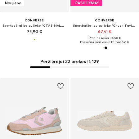
Naujiena
PASIŪLYMAS
CONVERSE
CONVERSE
Sportbačiai be auliuko 'CTAS MALDEN STREET'
Sportbačiai su auliuku 'Chuck Taylor All Star'
74,90 €
67,41 €
Pradinė kaina: 84,90 €
Paskutinė mažiausia kaina:
67,41 €
Peržiūrėjai 32 prekes iš 129