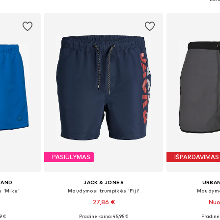
Į krepšelį
Į k
PASIŪLYMAS
IŠPARDAVIMAS
RAND
JACK & JONES
URBAN
 'Mike'
Maudymosi trumpikės 'Fiji'
Maudymo
27,86 €
Nuo
9 €
Pradinė kaina: 45,95 €
Pradinė 
L, XXL, XXXL
Galimi dydžiai: S, M, L, XL, XXL
Galimi dydžiai: S