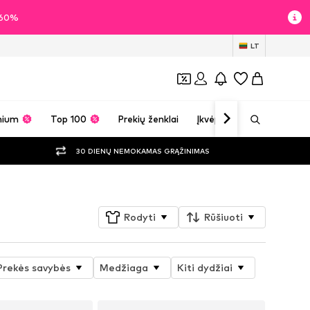
i 60%
LT
mium
Top 100
Prekių ženklai
Įkvėpimas
30 DIENŲ NEMOKAMAS GRĄŽINIMAS
Rodyti
Rūšiuoti
Prekės savybės
Medžiaga
Kiti dydžiai