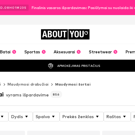
Finalinis vasaros išpardavimas: Pasiūlymai su nuolaida ik
2
D.
08
H
01
M
21
S
ABOUT
YOU
Batai
Sportas
Aksesuarai
Streetwear
Pre
APMOKĖJIMAS PRISTAČIUS
S
Maudymosi drabužiai
Maudymosi šortai
ai
vyrams išpardavime
856
Dydis
Spalva
Prekės ženklas
Raštas