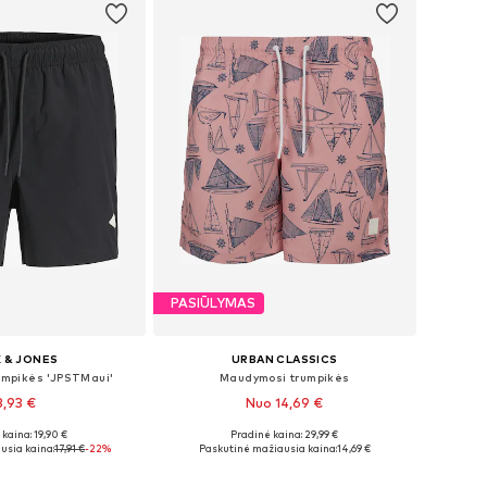
PASIŪLYMAS
 & JONES
URBAN CLASSICS
umpikės 'JPSTMaui'
Maudymosi trumpikės
3,93 €
Nuo 14,69 €
+
1
+
28
kaina: 19,90 €
Pradinė kaina: 29,99 €
ai: XS, S, M, L, XL
Galimi dydžiai: M, L, XXL, XXXL, 5XL
usia kaina:
17,91 €
-22%
Paskutinė mažiausia kaina:
14,69 €
repšelį
Į krepšelį