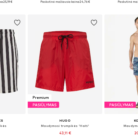
na:
25,19 €
Paskutinė mažiausia kaina:
24,76 €
Paskutinė maž
Į krepšelį
Į k
Premium
PASIŪLYMAS
PASIŪLYMAS
CS
HUGO
K
ikės
Maudymosi trumpikės 'Haiti'
Maudymo
43,11 €
2