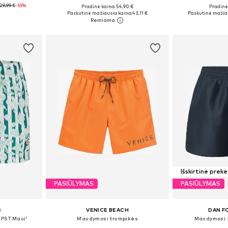
29,99 €
-16%
+
1
Pradinė kaina: 54,90 €
Pradinė 
XL, XXXL, 4XL
Galimi dydžiai: S, M, L, XXL
Galimi dydžia
Paskutinė mažiausia kaina:
43,11 €
Paskutinė mažiau
Į krepšelį
Į k
Išskirtinė prekė
PASIŪLYMAS
PASIŪLYMAS
S
VENICE BEACH
DAN F
JPSTMaui'
Maudymosi trumpikės
Maudymosi t