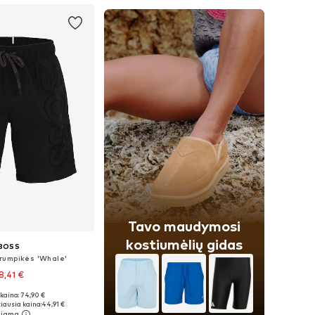
Tavo maudymosi
kostiumėlių gidas
BOSS
rumpikės 'Whale'
8,41 €
kaina: 74,90 €
žiai: S, M, L, XL
iausia kaina:
44,91 €