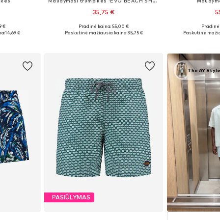
ikės
Maudymosi trumpikės 'EVO BEACH SHORT SOLID'
Maudymo
35,75 €
5
9 €
Pradinė kaina: 55,00 €
Pradinė 
L, XXL, 5XL
Galimi dydžiai: S, M, L, XL
Galimi dyd
na:
14,69 €
Paskutinė mažiausia kaina:
35,75 €
Paskutinė mažia
Į krepšelį
Į k
The AY Style
PASIŪLYMAS