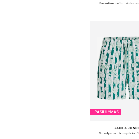
Paskutinė mažiausia kaina:
Galimi dydžiai: S, L, XL, X
Į krepšelį
PASIŪLYMAS
JACK & JONE
Maudymosi trumpikės '