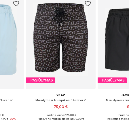
PASIŪLYMAS
PASIŪLYMAS
YEAZ
JACK
Livenzi'
Maudymosi trumpikės 'Dazzers'
Maudymosi tr
75,00 €
1
0 €
Pradinė kaina: 125,00 €
Pradinė 
M, L
Galimi dydžiai: S, M, L, XL, XXL
Galimi dydži
24,95 €
-20%
Paskutinė mažiausia kaina:
75,00 €
Paskutinė mažia
Į krepšelį
Į k