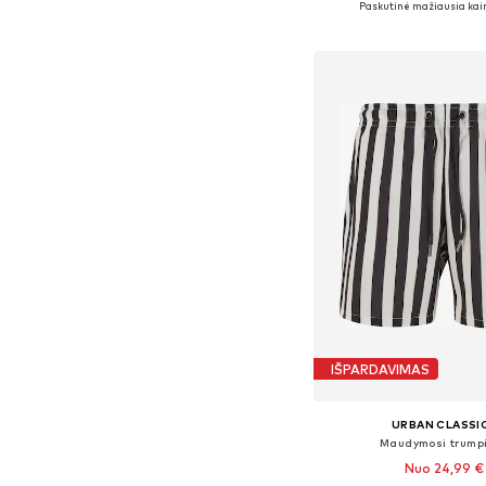
Paskutinė mažiausia kai
Į krepšelį
IŠPARDAVIMAS
URBAN CLASSI
Maudymosi trump
Nuo 24,99 €