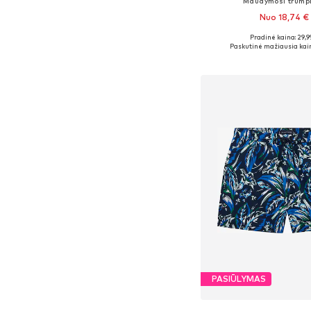
Maudymosi trump
Nuo 18,74 €
Pradinė kaina: 29,9
Galimi dydžiai: S, M, L, X
Paskutinė mažiausia kai
Į krepšelį
PASIŪLYMAS