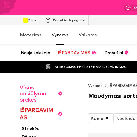
0
Outlet
Kontaktai ir pagalba
Moterims
Vyrams
Vaikams
Nauja kolekcija
IŠPARDAVIMAS
Drabužiai
NEMOKAMAS PRISTATYMAS* IR GRĄŽINIMAS
Vyrams
IŠPARDAVIMA
Visos
pasiūlymo
Maudymosi šort
prekės
IŠPARDAVIM
AS
Kaina
Nuolaida
Striukės
Džinsai