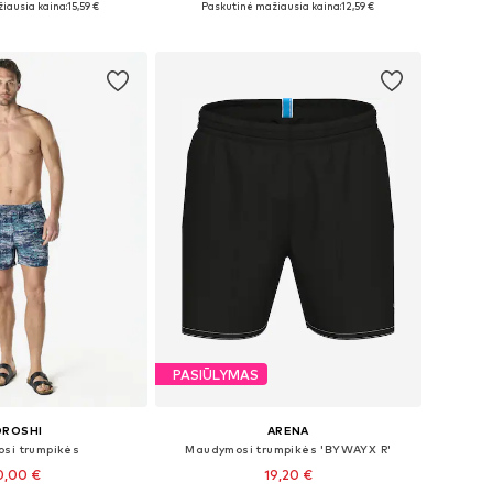
iausia kaina:
15,59 €
Paskutinė mažiausia kaina:
12,59 €
repšelį
Į krepšelį
PASIŪLYMAS
OROSHI
ARENA
si trumpikės
Maudymosi trumpikės 'BYWAYX R'
0,00 €
19,20 €