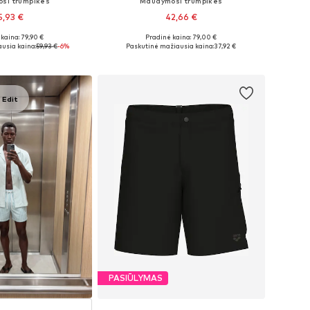
si trumpikės
Maudymosi trumpikės
5,93 €
42,66 €
kaina: 79,90 €
Pradinė kaina: 79,00 €
žiai: S, M, L, XL
Galimi dydžiai: S, M, L, XL
usia kaina:
59,93 €
-6%
Paskutinė mažiausia kaina:
37,92 €
repšelį
Į krepšelį
 Edit
PASIŪLYMAS