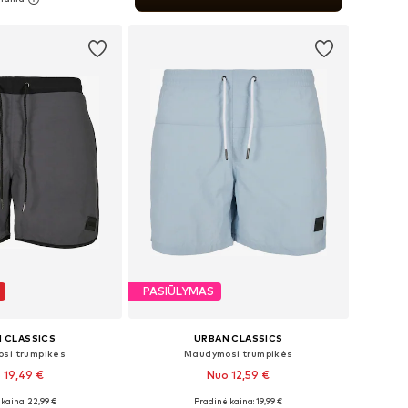
repšelį
PASIŪLYMAS
 CLASSICS
URBAN CLASSICS
si trumpikės
Maudymosi trumpikės
 19,49 €
Nuo 12,59 €
+
6
+
24
kaina: 22,99 €
Pradinė kaina: 19,99 €
, M, L, XXL, XXXL, 5XL
Galimi dydžiai: S, M, L, XXL, XXXL, 5XL