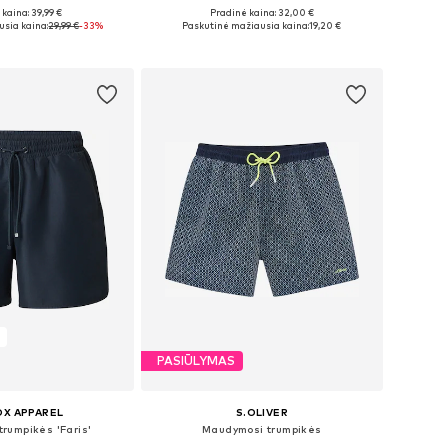
kaina: 39,99 €
Pradinė kaina: 32,00 €
i: S, M, L, XL, XXL
Galimi dydžiai: M, L, XL, XXL
sia kaina:
29,99 €
-33%
Paskutinė mažiausia kaina:
19,20 €
repšelį
Į krepšelį
PASIŪLYMAS
OX APPAREL
S.OLIVER
rumpikės 'Faris'
Maudymosi trumpikės