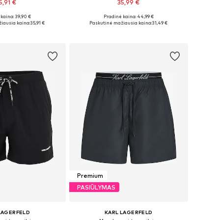
5,91 €
35,99 €
kaina: 39,90 €
Pradinė kaina: 44,99 €
i: S, M, L, XL, XXL
Galimi dydžiai: S, M, L, XL, XXL
iausia kaina:
35,91 €
Paskutinė mažiausia kaina:
31,49 €
repšelį
Į krepšelį
Premium
PASIŪLYMAS
LAGERFELD
KARL LAGERFELD