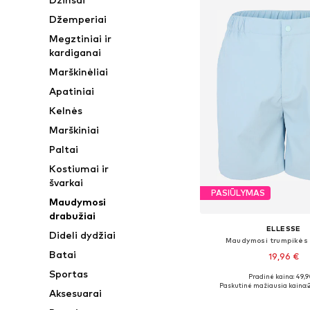
Džemperiai
Megztiniai ir
kardiganai
Marškinėliai
Apatiniai
Kelnės
Marškiniai
Paltai
Kostiumai ir
švarkai
PASIŪLYMAS
Maudymosi
drabužiai
ELLESSE
Dideli dydžiai
Maudymosi trumpikės '
Batai
19,96 €
Sportas
Pradinė kaina: 49,9
Galimi dydžiai: S, 
Paskutinė mažiausia kaina:
Aksesuarai
Į krepšelį