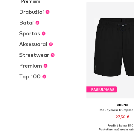
Premium
Drabužiai
Batai
Sportas
Aksesuarai
Streetwear
Premium
Top 100
PASIŪLYMAS
ARENA
Maudymosi trumpikė
27,50 €
Pradinė kaina: 55,0
Galimi dydžiai: S, M, L
Paskutinė mažiausia kain