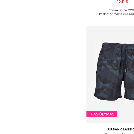
16,11 €
Pradinė kaina: 19,9
Galimi dydžiai: XS, S, M,
Paskutinė mažiausia kai
Į krepšelį
PASIŪLYMAS
URBAN CLASSI