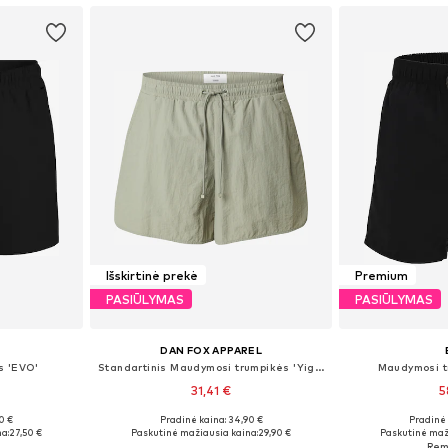
Išskirtinė prekė
Premium
PASIŪLYMAS
PASIŪLYMAS
DAN FOX APPAREL
s 'EVO'
Standartinis Maudymosi trumpikės 'Yigit'
Maudymosi t
31,41 €
5
0 €
Pradinė kaina: 34,90 €
Pradinė 
, XL, XXL
Galimi dydžiai: S, M, L, XL, XXL
Galimi dyd
a:
27,50 €
Paskutinė mažiausia kaina:
29,90 €
Paskutinė maž