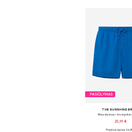
Į krepšelį
PASIŪLYMAS
THE SUNSHINE B
Maudymosi trumpikės
25,19 €
Pradinė kaina: 34,9
Galimi dydžiai: S, M, L, X