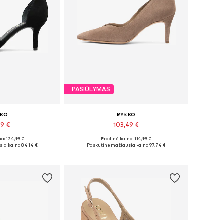
PASIŪLYMAS
ŁKO
RYŁKO
09 €
103,49 €
a: 124,99 €
Pradinė kaina: 114,99 €
6,5, 37, 38, 39,5
Yra daugybė dydžių
ia kaina:
84,14 €
Paskutinė mažiausia kaina:
97,74 €
pšelį
Į krepšelį