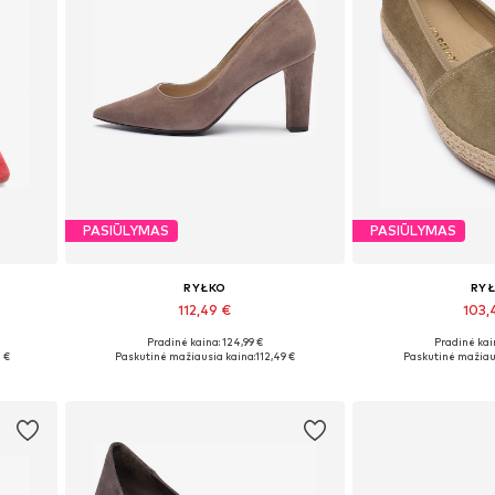
PASIŪLYMAS
PASIŪLYMAS
RYŁKO
RY
112,49 €
103,
Pradinė kaina: 124,99 €
Pradinė kain
Yra daugybė dydžių
Galimi dydž
 €
Paskutinė mažiausia kaina:
112,49 €
Paskutinė mažiau
Į krepšelį
Į kre