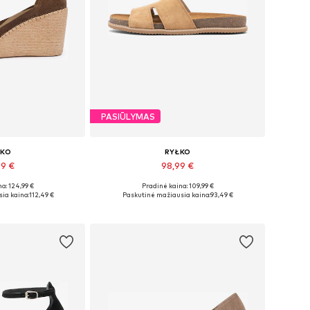
PASIŪLYMAS
ŁKO
RYŁKO
49 €
98,99 €
a: 124,99 €
Pradinė kaina: 109,99 €
džiai: 40
Yra daugybė dydžių
ia kaina:
112,49 €
Paskutinė mažiausia kaina:
93,49 €
pšelį
Į krepšelį