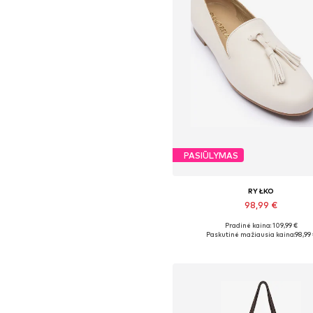
PASIŪLYMAS
RYŁKO
98,99 €
Pradinė kaina: 109,99 €
Galimi dydžiai: 36, 38, 39
Paskutinė mažiausia kaina:
98,99
Į krepšelį