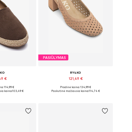
PASIŪLYMAS
ŁKO
RYŁKO
49 €
121,49 €
a: 114,99 €
Pradinė kaina: 134,99 €
džiai: 35
Yra daugybė dydžių
ia kaina:
103,49 €
Paskutinė mažiausia kaina:
114,74 €
pšelį
Į krepšelį