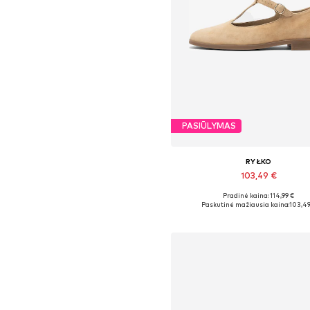
PASIŪLYMAS
RYŁKO
103,49 €
Pradinė kaina: 114,99 €
Yra daugybė dydžių
Paskutinė mažiausia kaina:
103,49
Į krepšelį