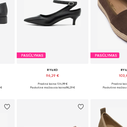
PASIŪLYMAS
PASIŪLYMAS
RYŁKO
RY
96,29 €
103,
Pradinė kaina: 134,99 €
Pradinė kain
Galimi dydžiai: 37, 37,5, 38, 39, 40
Galimi dy
 €
Paskutinė mažiausia kaina:
96,29 €
Paskutinė mažiaus
Į krepšelį
Į kre