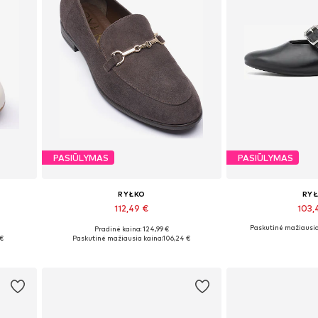
PASIŪLYMAS
PASIŪLYMAS
RYŁKO
RY
112,49 €
103,
Paskutinė mažiausia
Pradinė kaina: 124,99 €
Galimi dydžiai: 35, 36, 37, 38, 39
Yra daugy
 €
Paskutinė mažiausia kaina:
106,24 €
Į krepšelį
Į kre