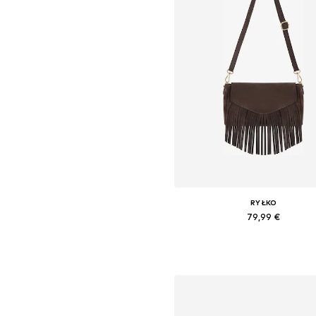
RYŁKO
79,99 €
Galimi dydžiai: S
Į krepšelį