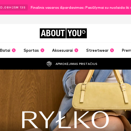
Finalinis vasaros išpardavimas: Pasiūlymai su nuolaida ik
2
D.
08
H
25
M
11
S
ABOUT
YOU
Batai
Sportas
Aksesuarai
Streetwear
Pre
APMOKĖJIMAS PRISTAČIUS