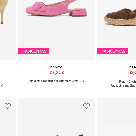
PASIŪLYMAS
PASIŪLYMAS
RYŁKO
RY
106,24 €
112,
Paskutinė mažiausia kaina:
124,99 €
-15%
Pradinė kain
Yra daugybė dydžių
Galimi dy
 €
Paskutinė mažiaus
Į krepšelį
Į kre