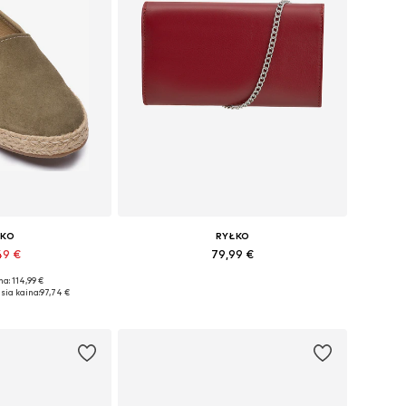
ŁKO
RYŁKO
49 €
79,99 €
a: 114,99 €
iai: 38, 39
Galimi dydžiai: S
sia kaina:
97,74 €
pšelį
Į krepšelį