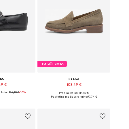
PASIŪLYMAS
ŁKO
RYŁKO
49 €
103,49 €
 kaina:
114,99 €
-10%
Pradinė kaina: 114,99 €
bė dydžių
Galimi dydžiai: 35, 36, 38, 39, 41
Paskutinė mažiausia kaina:
97,74 €
pšelį
Į krepšelį