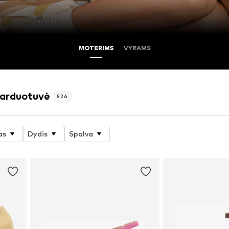
MOTERIMS
VYRAMS
parduotuvė
526
as
Dydis
Spalva