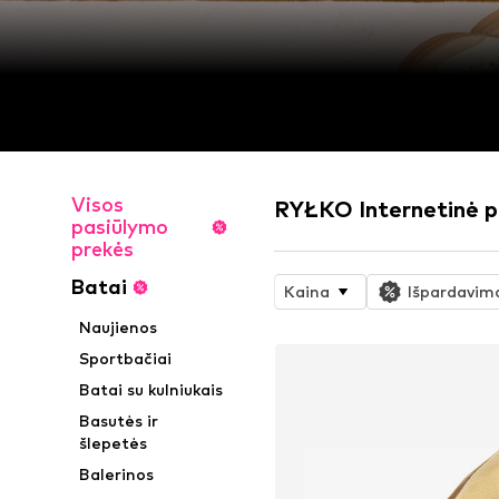
Visos
RYŁKO Internetinė 
pasiūlymo
prekės
Batai
Kaina
Išpardavim
Naujienos
Sportbačiai
Batai su kulniukais
Basutės ir
šlepetės
Balerinos