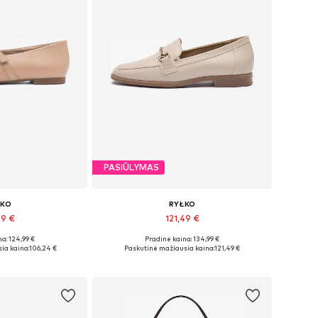
PASIŪLYMAS
ŁKO
RYŁKO
49 €
121,49 €
a: 124,99 €
Pradinė kaina: 134,99 €
bė dydžių
Yra daugybė dydžių
ia kaina:
106,24 €
Paskutinė mažiausia kaina:
121,49 €
pšelį
Į krepšelį