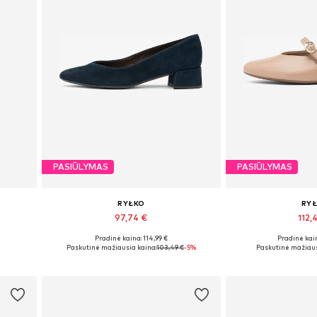
PASIŪLYMAS
PASIŪLYMAS
RYŁKO
RY
97,74 €
112,
Pradinė kaina: 114,99 €
Pradinė kain
Yra daugybė dydžių
Yra daugy
Paskutinė mažiausia kaina:
103,49 €
-5%
Paskutinė mažiaus
Į krepšelį
Į kre