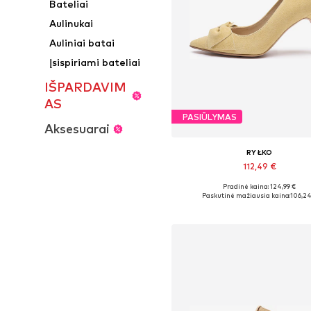
Bateliai
Aulinukai
Auliniai batai
Įsispiriami bateliai
IŠPARDAVIM
AS
PASIŪLYMAS
Aksesuarai
RYŁKO
112,49 €
Pradinė kaina: 124,99 €
Yra daugybė dydžių
Paskutinė mažiausia kaina:
106,24
Į krepšelį