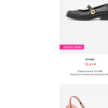
PASIŪLYMAS
RYŁKO
112,49 €
Pradinė kaina: 124,99 €
Yra daugybė dydžių
Paskutinė mažiausia kaina:
112,49
Į krepšelį