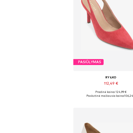
PASIŪLYMAS
RYŁKO
112,49 €
Pradinė kaina: 124,99 €
Yra daugybė dydžių
Paskutinė mažiausia kaina:
106,24
Į krepšelį