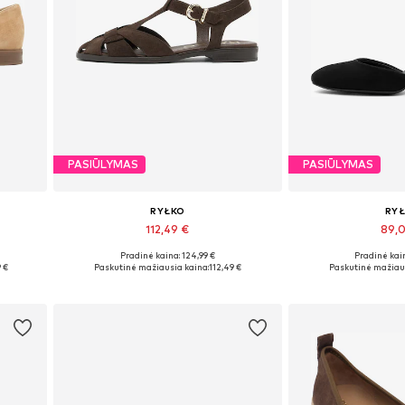
PASIŪLYMAS
PASIŪLYMAS
RYŁKO
RY
112,49 €
89,
Pradinė kaina: 124,99 €
Pradinė kain
Galimi dydžiai: 41
Galimi dydžiai: 3
 €
Paskutinė mažiausia kaina:
112,49 €
Paskutinė mažiaus
Į krepšelį
Į kre