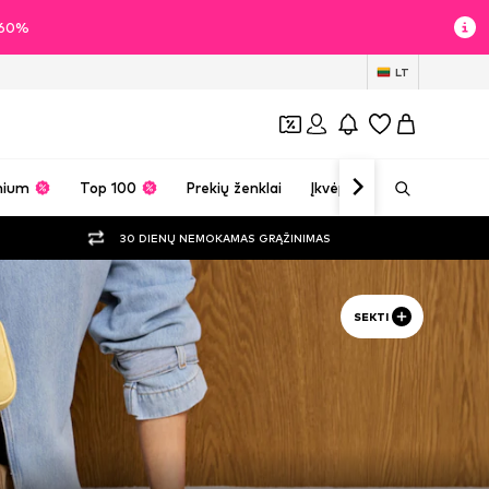
i 60%
LT
mium
Top 100
Prekių ženklai
Įkvėpimas
30 DIENŲ NEMOKAMAS GRĄŽINIMAS
SEKTI