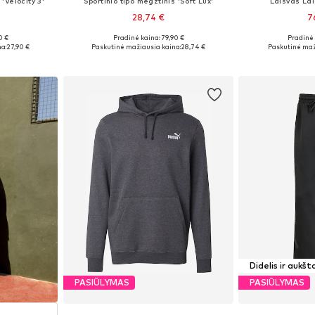
'Velocity 3'
Sportinio tipo megztinis 'Soft Lux'
Laisvas Lai
28,74 €
7
0 €
Pradinė kaina: 79,90 €
Pradinė 
Galimi dydžiai: XS x įprastas ilgis, S x įprastas ilgis, M x įprastas ilgis, L x įprastas ilgis, XL x įprastas ilgis
Galimi dydžiai: S Normalaus dyždio, M Normalaus dyždio, L Normalaus dyždio
Galimi dydžia
a:
27,90 €
Paskutinė mažiausia kaina:
28,74 €
Paskutinė maž
Į krepšelį
Į k
Didelis ir aukšt
PASIŪLYMAS
PASIŪLYMAS