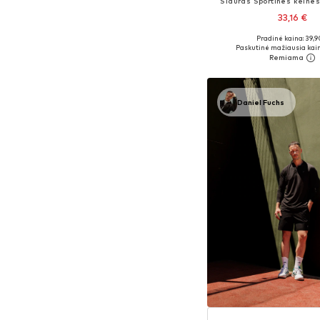
Siauras Sportinės kelnės 
33,16 €
Pradinė kaina: 39,9
Paskutinė mažiausia kain
Į krepšelį
Daniel Fuchs