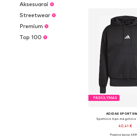
Į krepšelį
Aksesuarai
Streetwear
Premium
Top 100
PASIŪLYMAS
ADIDAS SPORTS
Sportinio tipo megztinis
40,41 €
+
5
Pradinė kaina: 49,9