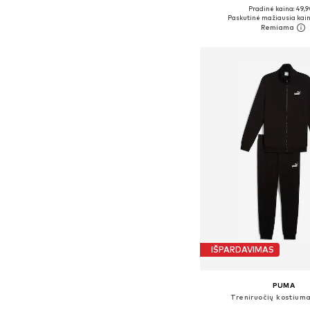
Pradinė kaina: 49,9
Galimi dydžiai: XS, S, 
Paskutinė mažiausia kain
Į krepšelį
IŠPARDAVIMAS
PUMA
Treniruočių kostiuma