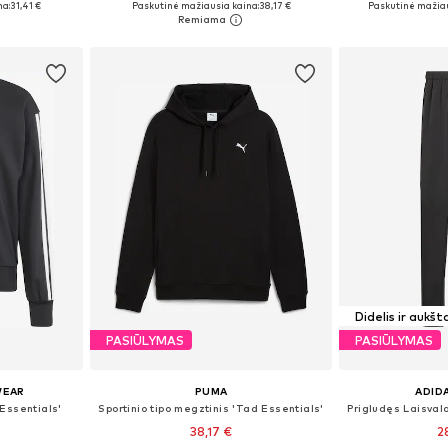
na:
31,41 €
Paskutinė mažiausia kaina:
38,17 €
Paskutinė mažiau
Į krepšelį
Į k
Didelis ir aukšt
PASIŪLYMAS
PASIŪLYMAS
WEAR
PUMA
ADID
'Essentials'
Sportinio tipo megztinis 'Tad Essentials'
38,17 €
2