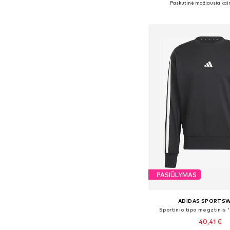
Paskutinė mažiausia kai
Į krepšelį
PASIŪLYMAS
ADIDAS SPORTS
Sportinio tipo megztinis 
40,41 €