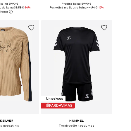
kaina: 59,90 €
Pradinė kaina: 89,90 €
Galimi dydžiai: S x įprastas ilgis, M x įprastas ilgis, L x įprastas ilgis, XL x įprastas ilgis
Galimi dydžiai: L-XL x įprastas ilgis
sia kaina:
33,53 €
-14%
Paskutinė mažiausia kaina:
44,94 €
-16%
repšelį
Į krepšelį
Uniseksas
IŠPARDAVIMAS
KSILVER
HUMMEL
is megztinis
Treniruočių kostiumas