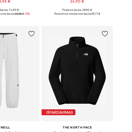
3,96 €
24,90 €
+
1
kaina: 74,90 €
Pradinė kaina: 29,90 €
žiai: S, M, L, XL
Galimi dydžiai: S, M, L, XXL
usia kaina:
26,96 €
-11%
Paskutinė mažiausia kaina:
19,71 €
repšelį
Į krepšelį
IŠPARDAVIMAS
'NEILL
THE NORTH FACE