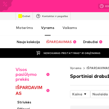
03
Outlet
Kontaktai ir pagalba
Moterims
Vyrams
Vaikams
Nauja kolekcija
IŠPARDAVIMAS
Drabužiai
NEMOKAMAS PRISTATYMAS* IR GRĄŽINIMAS
Vyrams
IŠPARDAVIMA
Visos
pasiūlymo
Sportiniai drabuž
prekės
IŠPARDAVIM
AS
Kaina
Nuolaida
Striukės
Džinsai