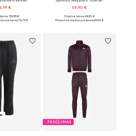
svalaikio kelnės
Sportinis megztinis 'Glacier'
6,79 €
59,90 €
+
1
kaina: 159,99 €
Pradinė kaina: 69,90 €
i: S, M, L, XL, XXL
Galimi dydžiai: S, M, L, XL, XXL
iausia kaina:
76,79 €
Paskutinė mažiausia kaina:
59,90 €
repšelį
Į krepšelį
as
PASIŪLYMAS