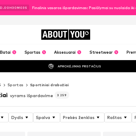
Finalinis vasaros išpardavimas: Pasiūlymai su nuolaida ik
D.
00
H
30
M
01
S
ABOUT
YOU
Batai
Sportas
Aksesuarai
Streetwear
Pre
APMOKĖJIMAS PRISTAČIUS
S
Sportas
Sportiniai drabužiai
iai
vyrams išpardavime
3 259
Dydis
Spalva
Prekės ženklas
Raštas