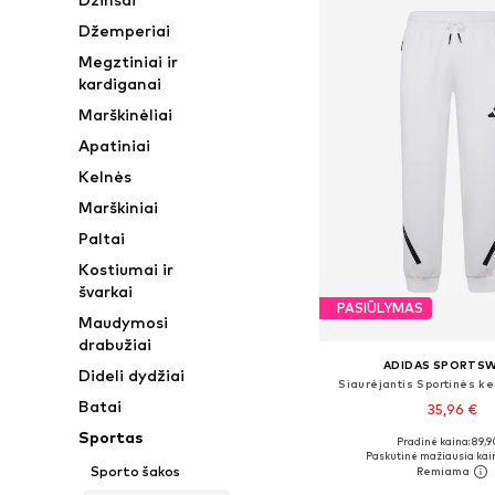
Džemperiai
Megztiniai ir
kardiganai
Marškinėliai
Apatiniai
Kelnės
Marškiniai
Paltai
Kostiumai ir
švarkai
PASIŪLYMAS
Maudymosi
drabužiai
ADIDAS SPORTS
Dideli dydžiai
Siaurėjantis Sportinės ke
Batai
35,96 €
Sportas
+
3
Pradinė kaina: 89,9
Paskutinė mažiausia kai
Sporto šakos
Į krepšelį