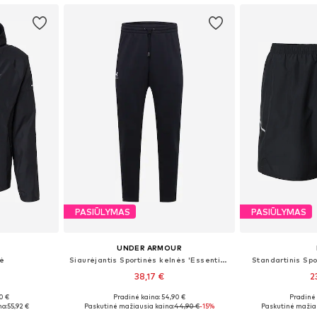
PASIŪLYMAS
PASIŪLYMAS
UNDER ARMOUR
kė
Siaurėjantis Sportinės kelnės 'Essential'
Standartinis Spo
38,17 €
2
+
1
0 €
Pradinė kaina: 54,90 €
Pradinė 
, XL, XXL
Galimi dydžiai: XS, S, M, L, XL
Galimi dydžia
na:
55,92 €
Paskutinė mažiausia kaina:
44,90 €
-15%
Paskutinė mažiau