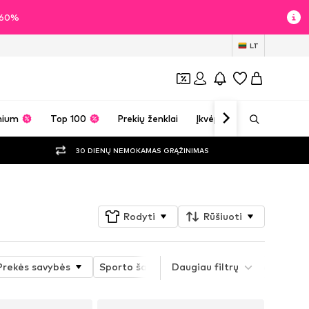
i 60%
LT
mium
Top 100
Prekių ženklai
Įkvėpimas
30 DIENŲ NEMOKAMAS GRĄŽINIMAS
Rodyti
Rūšiuoti
Prekės savybės
Sporto šaka
Daugiau filtrų
Funkcijos
Medžiaga