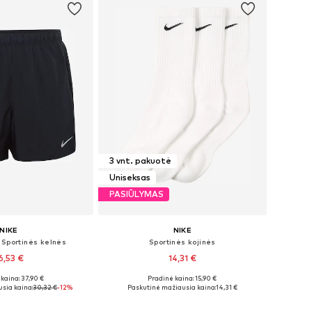
3 vnt. pakuotė
Uniseksas
PASIŪLYMAS
NIKE
NIKE
 Sportinės kelnės
Sportinės kojinės
6,53 €
14,31 €
kaina: 37,90 €
Pradinė kaina: 15,90 €
iai: S, M, L, XXL
Galimi dydžiai: 34-38, 38-42, 42-46, 46-50
sia kaina:
30,32 €
-12%
Paskutinė mažiausia kaina:
14,31 €
repšelį
Į krepšelį