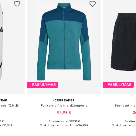
PASIŪLYMAS
PASIŪLYMAS
WEAR
ICEBREAKER
lnės 'Z.N.E.'
Funkcinis flisinis džemperis
Standartinis
94,98 €
2
0 €
Pradinė kaina: 189,95 €
Pradinė 
Galimi dydžiai: XS x įprastas ilgis, S x įprastas ilgis, M x įprastas ilgis, L x įprastas ilgis, XL x įprastas ilgis
Galimi dydžiai: S, M, L
Galimi dydž
na:
35,96 €
Paskutinė mažiausia kaina:
94,98 €
Paskutinė mažiau
Į krepšelį
Į k