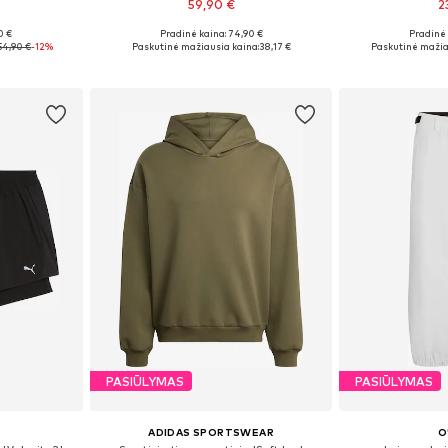
59,90 €
2
0 €
Pradinė kaina: 74,90 €
Pradinė 
 L, XXL
Galimi dydžiai: M, L, XL
Galimi dyd
54,90 €
-12%
Paskutinė mažiausia kaina:
38,17 €
Paskutinė mažia
Į krepšelį
Į k
PASIŪLYMAS
PASIŪLYMAS
ADIDAS SPORTSWEAR
O