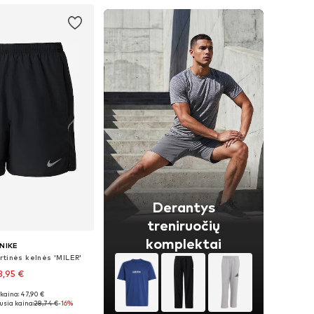
Derantys
treniruočių
komplektai
NIKE
rtinės kelnės 'MILER'
3,95 €
kaina: 47,90 €
i: S, M, L, XL, XXL
sia kaina:
28,74 €
-16%