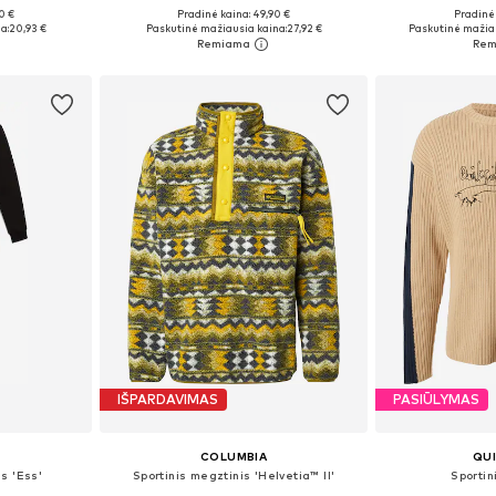
0 €
Pradinė kaina: 49,90 €
Pradinė 
M, L, XL
Galimi dydžiai: S, M, L, XL, XXL
a:
20,93 €
Paskutinė mažiausia kaina:
27,92 €
Paskutinė mažiau
Į krepšelį
Į k
IŠPARDAVIMAS
PASIŪLYMAS
COLUMBIA
QUI
s 'Ess'
Sportinis megztinis 'Helvetia™ II'
Sportin