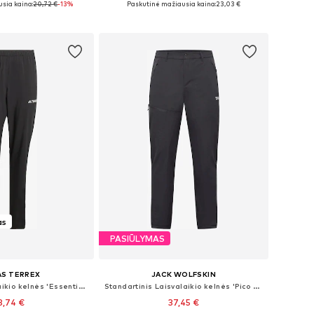
sia kaina:
20,72 €
-13%
Paskutinė mažiausia kaina:
23,03 €
repšelį
Į krepšelį
as
PASIŪLYMAS
AS TERREX
JACK WOLFSKIN
Prigludęs Laisvalaikio kelnės 'Essentials'
Standartinis Laisvalaikio kelnės 'Pico Trail'
8,74 €
37,45 €