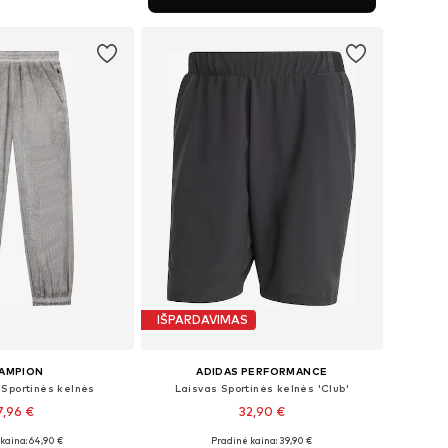
repšelį
IŠPARDAVIMAS
AMPION
ADIDAS PERFORMANCE
 Sportinės kelnės
Laisvas Sportinės kelnės 'Club'
7,96 €
32,90 €
kaina: 64,90 €
Pradinė kaina: 39,90 €
džiai: S, M, L
Galimi dydžiai: S x įprastas ilgis, M x įprastas ilgis, L x įprastas ilgis, XL x įprastas ilgis, XXL x įprastas ilgis