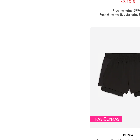
47,90 €
Pradinė kaina: 69,9
Galimi dydžiai: S, M,
Paskutinė mažiausia kaina:
Į krepšelį
PASIŪLYMAS
PUMA