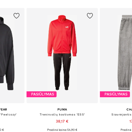
Į krepšelį
Į k
PASIŪLYMAS
PASIŪLYMAS
WEAR
PUMA
CH
 'Feelcozy'
Treniruočių kostiumas 'ESS'
Siaurėjantis
38,17 €
1
0 €
Pradinė kaina: 54,90 €
Pradinė 
Galimi dydžiai: XS Normalaus dyždio, S Normalaus dyždio, M Normalaus dyždio, L Normalaus dyždio, XL Normalaus dyždio
Galimi dydžiai: S, M, L, XL, XXL
Galimi dy