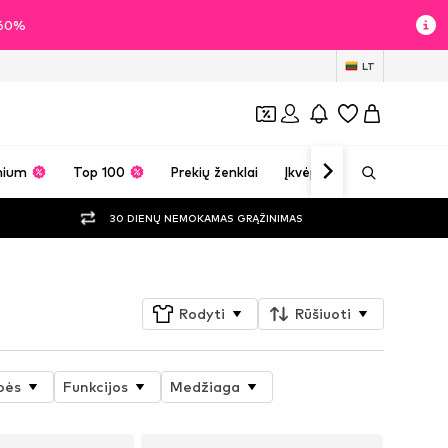
i 60%
LT
mium
Top 100
Prekių ženklai
Įkvėpimas
30 DIENŲ NEMOKAMAS GRĄŽINIMAS
Rodyti
Rūšiuoti
bės
Funkcijos
Medžiaga