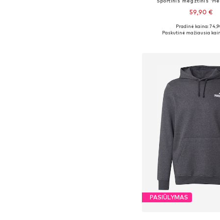
Sportinis megztinis 'Hel
59,90 €
Pradinė kaina: 74,9
Galimi dydžiai: M, 
Paskutinė mažiausia kain
Į krepšelį
PASIŪLYMAS