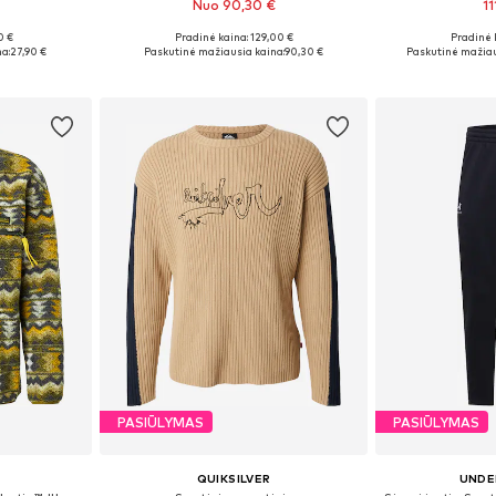
Nuo 90,30 €
1
+
2
0 €
Pradinė kaina: 129,00 €
Pradinė 
Galimi dydžiai: XS x įprastas ilgis, S x įprastas ilgis, M x įprastas ilgis, L x įprastas ilgis, XL x įprastas ilgis
Galimi dydžiai: S, M, L, XL, XXL
Galimi dy
a:
27,90 €
Paskutinė mažiausia kaina:
90,30 €
Paskutinė mažiau
Į krepšelį
Į k
PASIŪLYMAS
PASIŪLYMAS
QUIKSILVER
UNDE