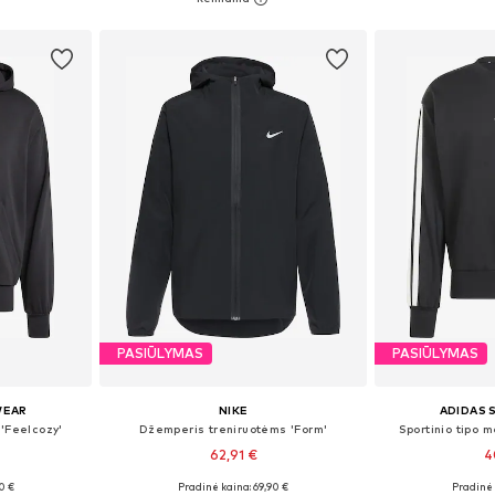
Į krepšelį
Į k
PASIŪLYMAS
PASIŪLYMAS
WEAR
NIKE
ADIDAS
 'Feelcozy'
Džemperis treniruotėms 'Form'
Sportinio tipo m
62,91 €
4
0 €
Pradinė kaina: 69,90 €
Pradinė 
Galimi dydžiai: XS Normalaus dyždio, S Normalaus dyždio, M Normalaus dyždio, L Normalaus dyždio, XL Normalaus dyždio
Galimi dydžiai: S, M, L, XL, XXL
Galimi dydži