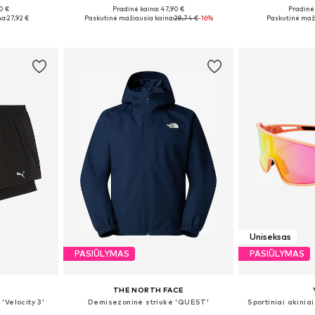
0 €
Pradinė kaina: 47,90 €
Pradinė 
, XL, XXL
Galimi dydžiai: S, M, L, XL, XXL
a:
27,92 €
Paskutinė mažiausia kaina:
28,74 €
-16%
Paskutinė maži
Į krepšelį
Į k
Uniseksas
PASIŪLYMAS
PASIŪLYMAS
THE NORTH FACE
'Velocity 3'
Demisezoninė striukė 'QUEST'
Sportiniai akinia