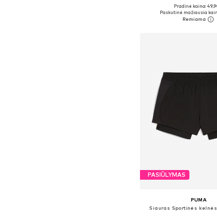
Pradinė kaina: 49,9
Galimi dydžiai: S, M, L
Paskutinė mažiausia kain
Į krepšelį
PASIŪLYMAS
PUMA
Siauras Sportinės kelnės 