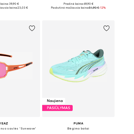
kaina: 39,90 €
Pradinė kaina: 69,90 €
Galimi dydžiai: S x įprastas ilgis, M x įprastas ilgis, L x įprastas ilgis, XL x įprastas ilgis, XXL x įprastas ilgis
Galimi dydžiai: S, M, L, XXL
ausia kaina:
23,03 €
Paskutinė mažiausia kaina:
54,90 €
-12%
repšelį
Į krepšelį
Naujiena
PASIŪLYMAS
YEAZ
PUMA
i nuo saulės 'Sunwave'
Bėgimo batai