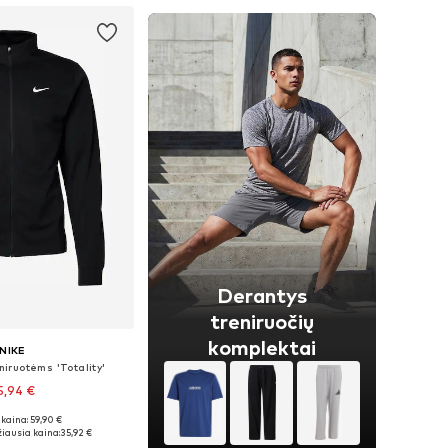
Derantys
treniruočių
komplektai
NIKE
iruotėms 'Totality'
5,94 €
kaina: 59,90 €
i: S, M, L, XL, XXL
iausia kaina:
35,92 €