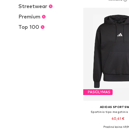
Į krepšelį
Streetwear
Premium
Top 100
PASIŪLYMAS
ADIDAS SPORTS
Sportinio tipo megztinis
40,41 €
+
5
Pradinė kaina: 49,9