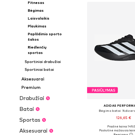
Fitnesas
Bėgimas
Laisvalaikis
Plaukimas
Paplūdimio sporto
šakos
Riedlenčių
sportas
Sportiniai drabužiai
Sportiniai batai
Aksesuarai
Premium
PASIŪLYMAS
Drabužiai
ADIDAS PERFORM
Batai
Bėgimo batai 'Adizero
126,65 €
Sportas
+
3
Pradinė kaina: 149,
Yra daugybė dyd
Aksesuarai
Paskutinė mažiausia kain