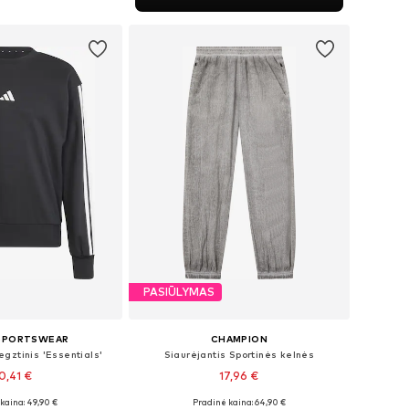
repšelį
PASIŪLYMAS
 SPORTSWEAR
CHAMPION
egztinis 'Essentials'
Siaurėjantis Sportinės kelnės
0,41 €
17,96 €
kaina: 49,90 €
Pradinė kaina: 64,90 €
ai: XS, S, M, L, XL
Galimi dydžiai: S, M, L