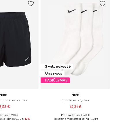
3 vnt. pakuotė
Uniseksas
PASIŪLYMAS
NIKE
NIKE
 Sportinės kelnės
Sportinės kojinės
6,53 €
14,31 €
kaina: 37,90 €
Pradinė kaina: 15,90 €
iai: S, M, L, XXL
Galimi dydžiai: 34-38, 38-42, 42-46, 46-50
sia kaina:
30,32 €
-12%
Paskutinė mažiausia kaina:
14,31 €
repšelį
Į krepšelį