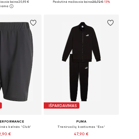
iausia kaina:
20,93 €
Paskutinė mažiausia kaina:
20,72 €
-13%
repšelį
Į krepšelį
IŠPARDAVIMAS
PERFORMANCE
PUMA
inės kelnės 'Club'
Treniruočių kostiumas 'Ess'
2,90 €
47,90 €