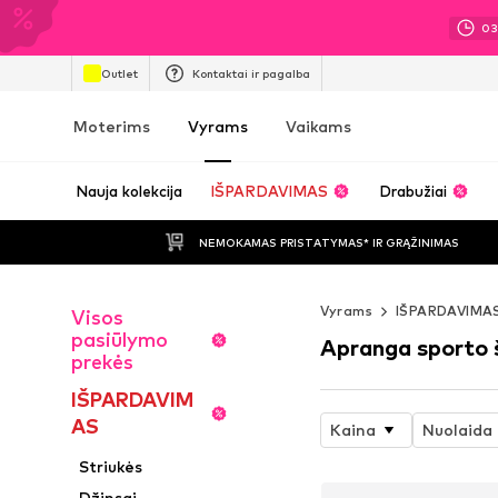
0
Outlet
Kontaktai ir pagalba
Moterims
Vyrams
Vaikams
Nauja kolekcija
IŠPARDAVIMAS
Drabužiai
NEMOKAMAS PRISTATYMAS* IR GRĄŽINIMAS
Vyrams
IŠPARDAVIMA
Visos
pasiūlymo
Apranga sporto
prekės
IŠPARDAVIM
AS
Kaina
Nuolaida
Striukės
Džinsai