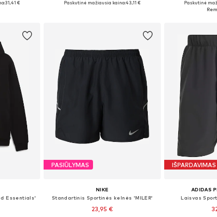
na:
31,41 €
Paskutinė mažiausia kaina:
43,11 €
Paskutinė maž
Į krepšelį
Į k
PASIŪLYMAS
IŠPARDAVIMAS
NIKE
ADIDAS 
ad Essentials'
Standartinis Sportinės kelnės 'MILER'
Laisvas Sport
23,95 €
3