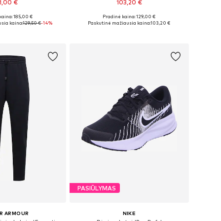
11,00 €
103,20 €
kaina: 185,00 €
Pradinė kaina: 129,00 €
džiai: One Size
Yra daugybė dydžių
sia kaina:
129,50 €
-14%
Paskutinė mažiausia kaina:
103,20 €
repšelį
Į krepšelį
PASIŪLYMAS
R ARMOUR
NIKE