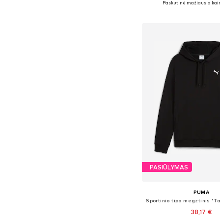
Paskutinė mažiausia kai
Į krepšelį
PASIŪLYMAS
PUMA
Sportinio tipo megztinis 'T
38,17 €