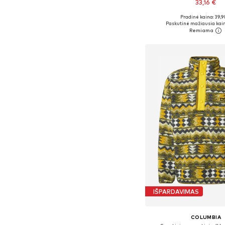
33,16 €
Pradinė kaina: 39,9
Paskutinė mažiausia kain
Į krepšelį
IŠPARDAVIMAS
COLUMBIA