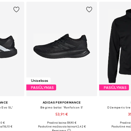
Uniseksas
PASIŪLYMAS
PASIŪLYMAS
ANCE
ADIDAS PERFORMANCE
 Evo SL'
Bėgimo batai 'Runfalcon 5'
Džemperis tren
53,91 €
3
+
3
00 €
Pradinė kaina: 59,90 €
Pradinė 
žių
Yra daugybė dydžių
Galimi dydžia
a:
116,10 €
Paskutinė mažiausia kaina:
42,42 €
Paskutinė maž