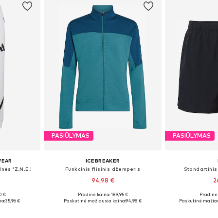
PASIŪLYMAS
PASIŪLYMAS
WEAR
ICEBREAKER
lnės 'Z.N.E.'
Funkcinis flisinis džemperis
Standartinis
94,98 €
2
0 €
Pradinė kaina: 189,95 €
Pradinė 
Galimi dydžiai: XS x įprastas ilgis, S x įprastas ilgis, M x įprastas ilgis, L x įprastas ilgis, XL x įprastas ilgis
Galimi dydžiai: S, M, L
Galimi dydž
na:
35,96 €
Paskutinė mažiausia kaina:
94,98 €
Paskutinė mažiau
Į krepšelį
Į k