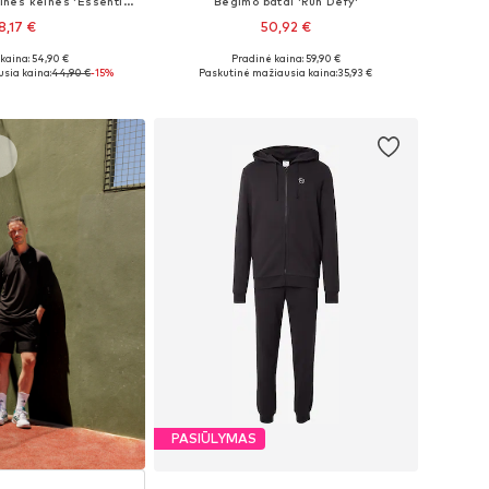
Siaurėjantis Sportinės kelnės 'Essential'
Bėgimo batai 'Run Defy'
8,17 €
50,92 €
+
1
kaina: 54,90 €
Pradinė kaina: 59,90 €
ai: XS, S, M, L, XL
Yra daugybė dydžių
sia kaina:
44,90 €
-15%
Paskutinė mažiausia kaina:
35,93 €
repšelį
Į krepšelį
s
PASIŪLYMAS