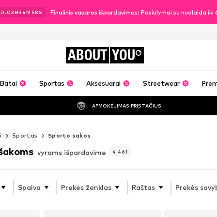
Finalinis vasaros išpardavimas: Pasiūlymai su nuolaida ik
3
D.
03
H
34
M
56
S
ABOUT
YOU
Batai
Sportas
Aksesuarai
Streetwear
Pre
APMOKĖJIMAS PRISTAČIUS
S
Sportas
Sporto šakos
 šakoms
vyrams išpardavime
4 461
Spalva
Prekės ženklas
Raštas
Prekės savy