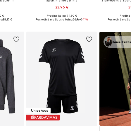
vetia™ II'
Sportinis megztinis
23,96 €
3
0 €
Pradinė kaina: 74,90 €
Pradinė 
L, XL
Galimi dydžiai: S, M, L, XL
Galimi dydži
a:
38,17 €
Paskutinė mažiausia kaina:
26,96 €
-11%
Paskutinė mažiau
Į krepšelį
Į k
Daniel Fuch
Uniseksas
IŠPARDAVIMAS