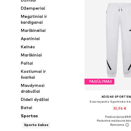
Džemperiai
Megztiniai ir
kardiganai
Marškinėliai
Apatiniai
Kelnės
Marškiniai
Paltai
Kostiumai ir
švarkai
PASIŪLYMAS
Maudymosi
drabužiai
ADIDAS SPORTS
Dideli dydžiai
Siaurėjantis Sportinės ke
Batai
35,96 €
Sportas
+
3
Pradinė kaina: 89,9
Paskutinė mažiausia kai
Sporto šakos
Į krepšelį