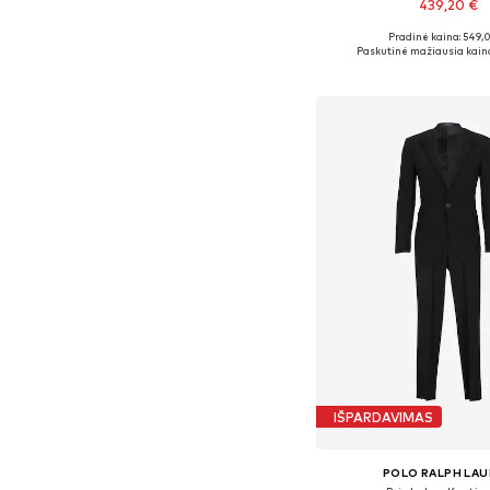
439,20 €
Pradinė kaina: 549,
Galimi dydžiai: 46
Paskutinė mažiausia kaina
Į krepšelį
IŠPARDAVIMAS
POLO RALPH LA