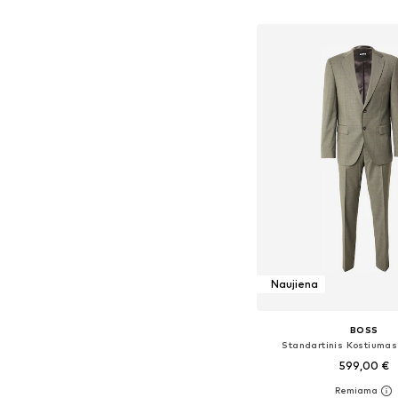
Į krepšelį
Naujiena
BOSS
Standartinis Kostiumas
599,00 €
Galimi dydžiai: 46, 48, 50