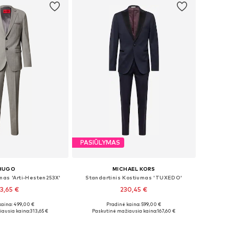
PASIŪLYMAS
HUGO
MICHAEL KORS
mas 'Arti-Hesten253X'
Standartinis Kostiumas 'TUXEDO'
13,65 €
230,45 €
kaina: 499,00 €
Pradinė kaina: 599,00 €
žiai: 46, 52, 98
Galimi dydžiai: 48, 50, 52, 54, 56
ausia kaina:
313,65 €
Paskutinė mažiausia kaina:
167,60 €
repšelį
Į krepšelį