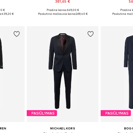
381,65 €
56
00 €
Pradinė kaina: 649,00 €
Pradinė 
, 50
Galimi dydžiai: 48, 54
Galimi
:
439,20 €
Paskutinė mažiausia kaina:
269,40 €
Paskutinė maži
Į krepšelį
Į k
PASIŪLYMAS
PASIŪLYMAS
UREN
MICHAEL KORS
BOGG