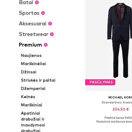
Batai
Sportas
Aksesuarai
Streetwear
Premium
Naujienos
Marškinėliai
Džinsai
Striukės ir paltai
PASIŪLYMAS
Džemperiai
Kelnės
MICHAEL KOR
Standartinis Kost
Marškiniai
204,50 €
Apatiniai
Pradinė kaina: 549,
drabužiai ir
Galimi dydžiai: 46, 48, 
Paskutinė mažiausia kain
maudymosi
Į krepšelį
drabužiai