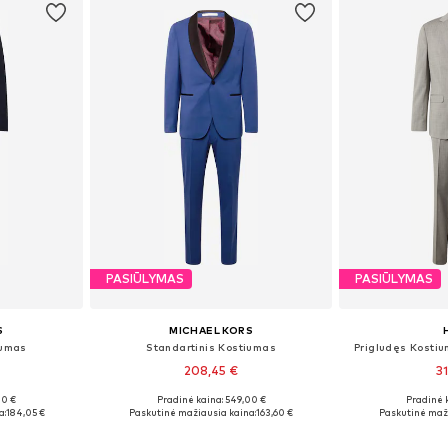
PASIŪLYMAS
PASIŪLYMAS
S
MICHAEL KORS
iumas
Standartinis Kostiumas
Prigludęs Kostiu
208,45 €
3
00 €
Pradinė kaina: 549,00 €
Pradinė 
50, 54, 56
Yra daugybė dydžių
Galimi dyd
a:
184,05 €
Paskutinė mažiausia kaina:
163,60 €
Paskutinė maži
Į krepšelį
Į k