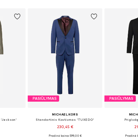
Į krepšelį
Į k
PASIŪLYMAS
PASIŪLYMAS
MICHAEL KORS
MICH
 'Jeckson'
Standartinis Kostiumas 'TUXEDO'
Priglud
230,45 €
2
Pradinė kaina: 599,00 €
Pradinė 
, 52, 54, 56
Yra daugybė dydžių
Galimi dydžiai