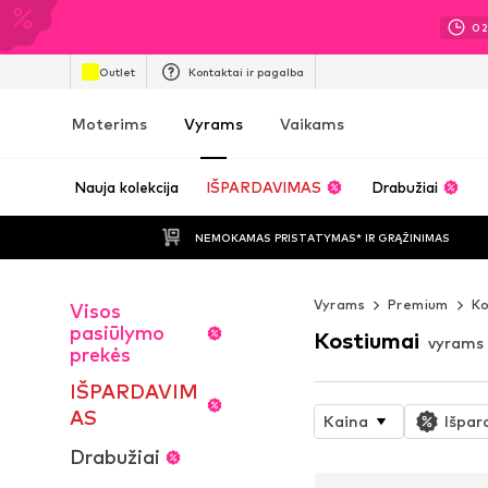
0
Outlet
Kontaktai ir pagalba
Moterims
Vyrams
Vaikams
Nauja kolekcija
IŠPARDAVIMAS
Drabužiai
NEMOKAMAS PRISTATYMAS* IR GRĄŽINIMAS
Vyrams
Premium
Ko
Visos
pasiūlymo
Kostiumai
vyrams
prekės
IŠPARDAVIM
AS
Kaina
Išpar
Drabužiai