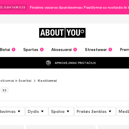
Finalinis vasaros išpardavimas: Pasiūlymai su nuolaida ik
2
D.
06
H
14
M
00
S
ABOUT
YOU
Batai
Sportas
Aksesuarai
Streetwear
Pre
APMOKĖJIMAS PRISTAČIUS
stiumai ir švarkai
Kostiumai
32
davimas
Dydis
Spalva
Prekės ženklas
Medž