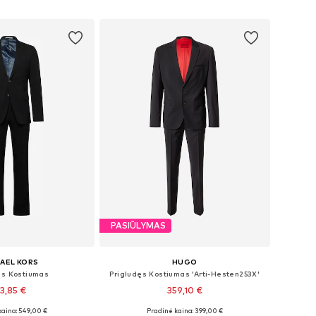
repšelį
Į krepšelį
PASIŪLYMAS
AEL KORS
HUGO
ęs Kostiumas
Prigludęs Kostiumas 'Arti-Hesten253X'
13,85 €
359,10 €
kaina: 549,00 €
Pradinė kaina: 399,00 €
: 46, 48, 56, 58, 94
Galimi dydžiai: 46, 48, 50, 52, 54, 56