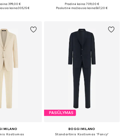
kaina: 399,00 €
Pradinė kaina: 709,00 €
46, 48, 50, 52, 54, 56
Galimi dydžiai: 52
ausia kaina:
305,15 €
Paskutinė mažiausia kaina:
567,20 €
repšelį
Į krepšelį
PASIŪLYMAS
I MILANO
BOGGI MILANO
inis Kostiumas
Standartinis Kostiumas 'Fancy'