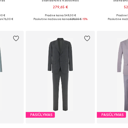
umas
Standartinis Kostiumas
Standart
279,65 €
52
00 €
Pradinė kaina: 549,00 €
Pradinė 
rastas ilgis
Galimi dydžiai: 46
Galimi
:
476,00 €
Paskutinė mažiausia kaina:
329,00 €
-15%
Paskutinė maži
Į krepšelį
Į k
PASIŪLYMAS
PASIŪLYMAS