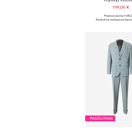
Prigludęs Kosti
1119,00 €
Pradinė kaina: 1495,
Galimi dydžiai: 60-62 x įp
Paskutinė mažiausia kaina
Į krepšelį
PASIŪLYMAS