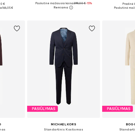
Paskutinė mažiausia kaina:
399,00 €
-15%
00 €
Pradinė 
48, 52
Yra daugybė dydžių
Galimi dydžiai: 
a:
166,05 €
Paskutinė maži
Į krepšelį
Į k
PASIŪLYMAS
PASIŪLYMAS
O
MICHAEL KORS
BOGG
umas
Standartinis Kostiumas
Standart