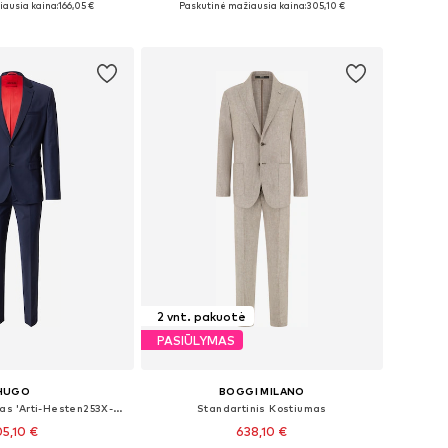
ausia kaina:
166,05 €
Paskutinė mažiausia kaina:
305,10 €
repšelį
Į krepšelį
2 vnt. pakuotė
PASIŪLYMAS
HUGO
BOGGI MILANO
Prigludęs Kostiumas 'Arti-Hesten253X-MH'
Standartinis Kostiumas
5,10 €
638,10 €