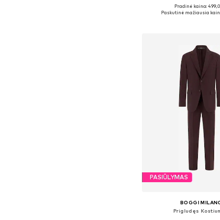
Pradinė kaina: 499,
Galimi dydžiai: 48, 
Paskutinė mažiausia kain
Į krepšelį
PASIŪLYMAS
BOGGI MILAN
Prigludęs Kosti