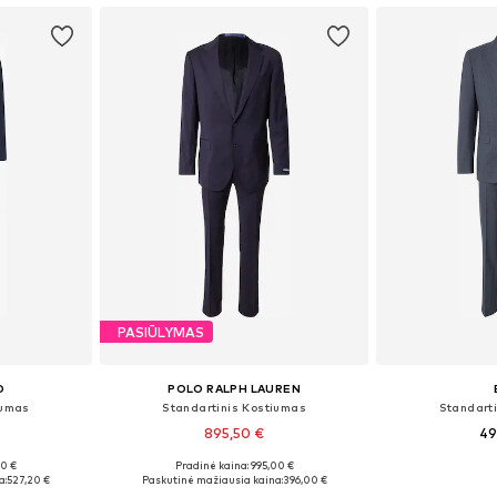
PASIŪLYMAS
O
POLO RALPH LAUREN
iumas
Standartinis Kostiumas
Standart
895,50 €
49
00 €
Pradinė kaina: 995,00 €
50, 52
Galimi dydžiai: 60-62 x įprastas ilgis, 64-66 x įprastas ilgis, 68-70 x įprastas ilgis, 72-74 x įprastas ilgis
Galimi dydžiai
a:
527,20 €
Paskutinė mažiausia kaina:
396,00 €