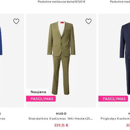
Paskutinė mažiausia kaina:
167,60 €
Paskutinė maži
Į krepšelį
Į k
Naujiena
PASIŪLYMAS
PASIŪLYMAS
S
HUGO
umas
Standartinis Kostiumas 'Arti-Hesten253X'
339,15 €
30