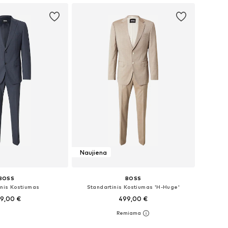
Naujiena
BOSS
BOSS
inis Kostiumas
Standartinis Kostiumas 'H-Huge'
9,00 €
499,00 €
: 46, 50, 52, 54, 56
Galimi dydžiai: 46, 48, 50, 52, 54, 56