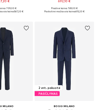
7,20 €
692,10 €
kaina: 709,00 €
Pradinė kaina: 769,00 €
 dydžiai: 48
Galimi dydžiai: 46, 52
ausia kaina:
567,20 €
Paskutinė mažiausia kaina:
615,20 €
repšelį
Į krepšelį
2 vnt. pakuotė
PASIŪLYMAS
I MILANO
BOGGI MILANO