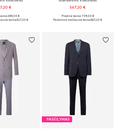
inis Kostiumas
Standartinis Kostiumas
7,20 €
567,20 €
kaina: 659,00 €
Pradinė kaina: 709,00 €
 dydžiai: 52
Galimi dydžiai: 46, 54
ausia kaina:
527,20 €
Paskutinė mažiausia kaina:
567,20 €
repšelį
Į krepšelį
PASIŪLYMAS