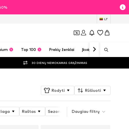
i 60%
LT
mium
Top 100
Prekių ženklai
Įkvėpimas
30 DIENŲ NEMOKAMAS GRĄŽINIMAS
Rodyti
Rūšiuoti
iaga
Raštas
Sezonas
Daugiau filtrų
Prekės savybės
Styl