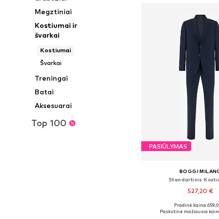
Megztiniai
Kostiumai ir
švarkai
Kostiumai
Švarkai
Treningai
Batai
Aksesuarai
Top 100
PASIŪLYMAS
BOGGI MILAN
Standartinis Kost
527,20 €
Pradinė kaina: 659,
Galimi dydžiai: 46, 
Paskutinė mažiausia kain