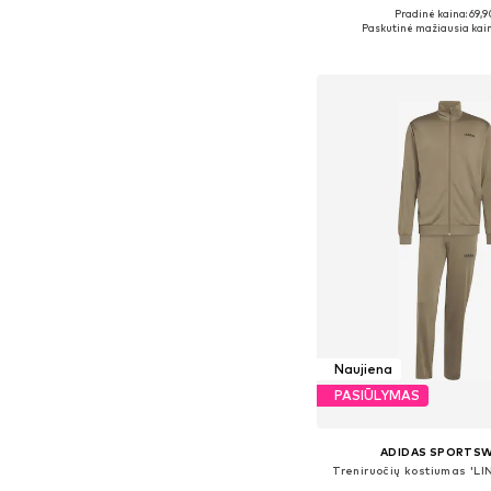
Pradinė kaina: 69,9
Paskutinė mažiausia kain
Į krepšelį
Naujiena
PASIŪLYMAS
ADIDAS SPORTS
Treniruočių kostiumas 'L