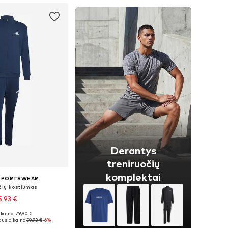
Derantys
treniruočių
komplektai
 SPORTSWEAR
čių kostiumas
5,93 €
kaina: 79,90 €
žiai: S, M, L, XL
usia kaina:
59,93 €
-6%