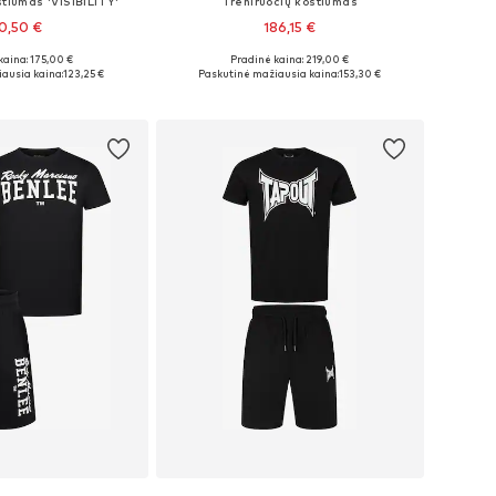
stiumas 'VISIBILITY'
Treniruočių kostiumas
0,50 €
186,15 €
kaina: 175,00 €
Pradinė kaina: 219,00 €
džiai: M, L, XL
Galimi dydžiai: S, M, L, XL
ausia kaina:
123,25 €
Paskutinė mažiausia kaina:
153,30 €
repšelį
Į krepšelį