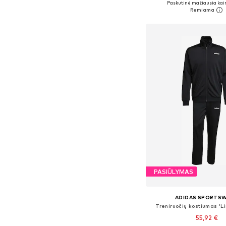
Paskutinė mažiausia kai
Į krepšelį
PASIŪLYMAS
ADIDAS SPORTS
Treniruočių kostiumas 'L
55,92 €