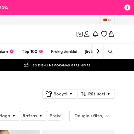
i 60%
LT
mium
Top 100
Prekių ženklai
Įkvėpimas
30 DIENŲ NEMOKAMAS GRĄŽINIMAS
Rodyti
Rūšiuoti
iaga
Raštas
Prekės savybės
Daugiau filtrų
Sporto šaka