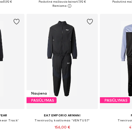
na:
51,92 €
Paskutinė mažiausia kaina:
47,92 €
Paskutinė maž
Į krepšelį
Į k
Naujiena
PASIŪLYMAS
PASIŪLYMAS
WEAR
EA7 EMPORIO ARMANI
inear Track'
Treniruočių kostiumas 'VENTUS7'
Treniruo
156,00 €
4