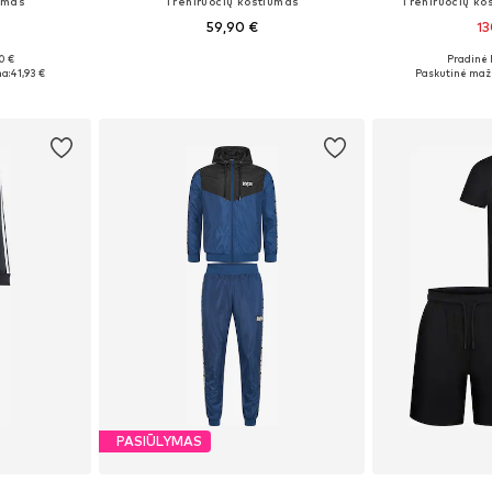
umas
Treniruočių kostiumas
Treniruočių ko
59,90 €
13
0 €
Pradinė 
M, L, XL
Galimi dydžiai: S Normalaus dyždio, M Normalaus dyždio, L Normalaus dyždio, XL Normalaus dyždio, XXL Normalaus dyždio
Galimi dy
a:
41,93 €
Paskutinė maži
Į krepšelį
Į k
PASIŪLYMAS