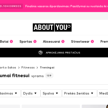
Finalinis vasaros išpardavimas: Pasiūlymai su nuolaida ik
D.
10
H
08
M
29
S
ABOUT
YOU
Batai
Sportas
Aksesuarai
Streetwear
Pre
APMOKĖJIMAS PRISTAČIUS
orto šakos
Fitnesas
Treningai
umai fitnesui
vyrams
139
davimas
Dydis
Spalva
Prekės ženklas
Medž