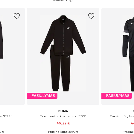
Į krepšelį
Į k
PASIŪLYMAS
PASIŪLYMAS
PUMA
s 'ESS'
Treniruočių kostiumas 'ESS'
Treniruočių k
49,22 €
4
0 €
Pradinė kaina: 69,90 €
Pradinė 
, XL, XXL
Galimi dydžiai: S, M, L, XL, XXL
Galimi dydžia