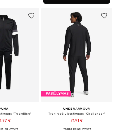
repšelį
PASIŪLYMAS
PUMA
UNDER ARMOUR
ostiumas 'TeamRise'
Treniruočių kostiumas 'Challenger'
4,97 €
71,91 €
+
1
kaina: 59,90 €
Pradinė kaina: 79,90 €
i: S, M, L, XL, XXL
Galimi dydžiai: S Normalaus dyždio, M Normalaus dyždio, L Normalaus dyždio, XL Normalaus dyždio