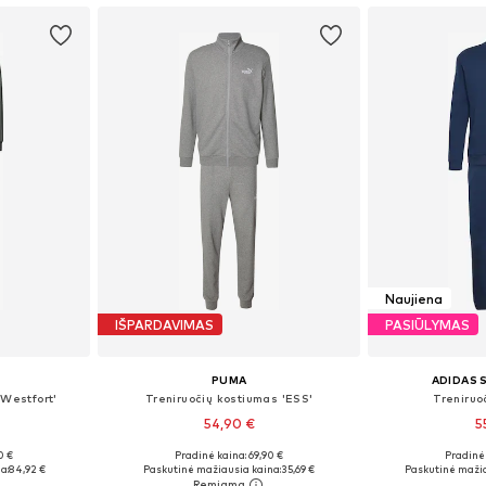
Naujiena
IŠPARDAVIMAS
PASIŪLYMAS
PUMA
ADIDAS
'Westfort'
Treniruočių kostiumas 'ESS'
Treniruo
54,90 €
5
0 €
Pradinė kaina: 69,90 €
Pradinė 
L, XXL, XXXL
Galimi dydžiai: S, M, L, XL, XXL
Galimi dyd
a:
84,92 €
Paskutinė mažiausia kaina:
35,69 €
Paskutinė mažia