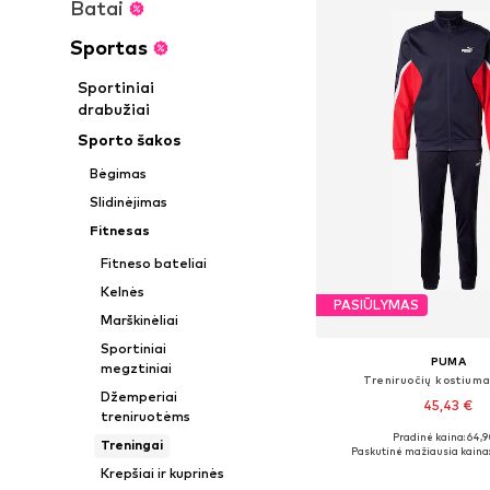
Batai
Sportas
Sportiniai
drabužiai
Sporto šakos
Bėgimas
Slidinėjimas
Fitnesas
Fitneso bateliai
Kelnės
PASIŪLYMAS
Marškinėliai
Sportiniai
PUMA
megztiniai
Treniruočių kostiuma
Džemperiai
45,43 €
treniruotėms
Pradinė kaina: 64,9
Treningai
Paskutinė mažiausia kaina:
Į krepšelį
Krepšiai ir kuprinės