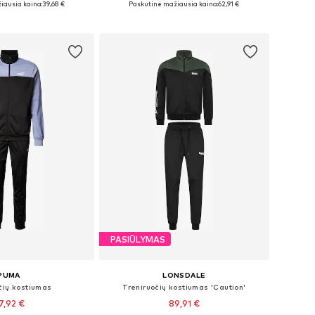
iausia kaina:
39,68 €
Paskutinė mažiausia kaina:
62,91 €
repšelį
Į krepšelį
PASIŪLYMAS
PUMA
LONSDALE
čių kostiumas
Treniruočių kostiumas 'Caution'
7,92 €
89,91 €