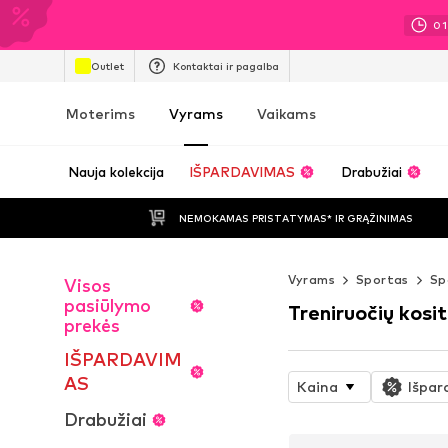
01
Outlet
Kontaktai ir pagalba
Moterims
Vyrams
Vaikams
Nauja kolekcija
IŠPARDAVIMAS
Drabužiai
NEMOKAMAS PRISTATYMAS* IR GRĄŽINIMAS
Vyrams
Sportas
Sp
Visos
pasiūlymo
Treniruočių kosit
prekės
IŠPARDAVIM
AS
Kaina
Išpar
Drabužiai