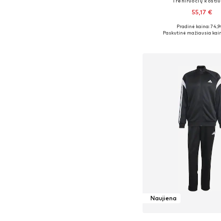
Treniruočių kosti
55,17 €
Pradinė kaina: 74,9
Galimi dydžiai: XS, S, 
Paskutinė mažiausia kain
Į krepšelį
Naujiena