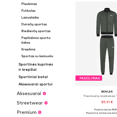
Plaukimas
Futbolas
Laisvalaikis
Dviračių sportas
Riedlenčių sportas
Paplūdimio sporto
šakos
Krepšinis
Sportas su kamuoliu
Sportinės kuprinės
ir krepšiai
Sportiniai batai
PASIŪLYMAS
Aksesuarai sportui
BENLEE
Aksesuarai
Treniruočių kostiumas 
Streetwear
89,91 €
Pradinė kaina: 99,9
Premium
Galimi dydžiai: S, M, L, X
Paskutinė mažiausia kain