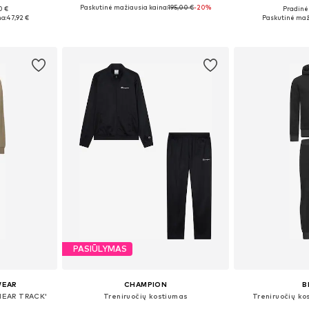
Paskutinė mažiausia kaina:
195,00 €
-20%
0 €
Pradinė 
Galimi dydžiai: XS Normalaus dyždio, S Normalaus dyždio, M Normalaus dyždio, L Normalaus dyždio, XL Normalaus dyždio
Galimi dydžiai: S, M, L, XL
Galimi dyd
a:
47,92 €
Paskutinė maž
Į krepšelį
Į k
PASIŪLYMAS
WEAR
CHAMPION
B
INEAR TRACK'
Treniruočių kostiumas
Treniruočių ko