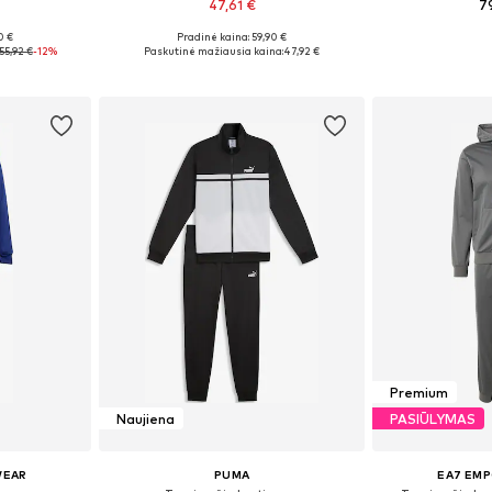
47,61 €
7
0 €
Pradinė kaina: 59,90 €
, M, L
Galimi dydžiai: S, M, L, XL, XXL
Galimi dydžiai: 
55,92 €
-12%
Paskutinė mažiausia kaina:
47,92 €
Į krepšelį
Į k
Premium
Naujiena
PASIŪLYMAS
WEAR
PUMA
EA7 EMP