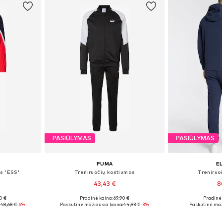
PASIŪLYMAS
PASIŪLYMAS
PUMA
E
s 'ESS'
Treniruočių kostiumas
Treniruo
43,43 €
8
0 €
Pradinė kaina: 69,90 €
Pradinė 
Galimi dydžiai: S x įprastas ilgis, M x įprastas ilgis, L x įprastas ilgis, XL x įprastas ilgis, XXL x įprastas ilgis
Galimi dydžiai: S, M, L, XL, XXL
Galimi dydži
48,68 €
-6%
Paskutinė mažiausia kaina:
44,93 €
-3%
Paskutinė maž
Į krepšelį
Į k