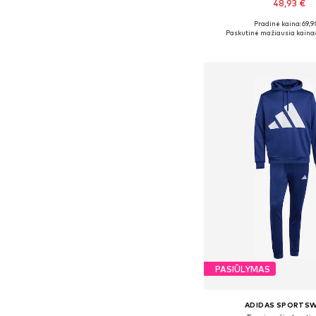
48,93 €
Pradinė kaina: 69,9
Galimi dydžiai: XS, S
Paskutinė mažiausia kaina:
Į krepšelį
PASIŪLYMAS
ADIDAS SPORTS