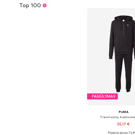
Į krepšelį
Top 100
PASIŪLYMAS
PUMA
Treniruočių kostiuma
55,17 €
Pradinė kaina: 74,9
Galimi dydžiai: S, M, L