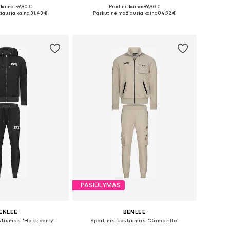
kaina: 59,90 €
Pradinė kaina: 99,90 €
žiai: S, M, L, XL
Galimi dydžiai: S, M, L, XL, XXL
iausia kaina:
31,43 €
Paskutinė mažiausia kaina:
84,92 €
repšelį
Į krepšelį
PASIŪLYMAS
ENLEE
BENLEE
stiumas 'Hackberry'
Sportinis kostiumas 'Camarillo'