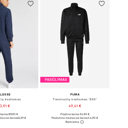
PASIŪLYMAS
LLESSE
PUMA
čių kostiumas
Treniruočių kostiumas 'ESS'
0,91 €
49,41 €
kaina: 89,90 €
Pradinė kaina: 54,90 €
ai: XS, S, M, L, XL
Galimi dydžiai: S, M, L, XL, XXL
iausia kaina:
62,91 €
Paskutinė mažiausia kaina:
44,90 €
repšelį
Į krepšelį