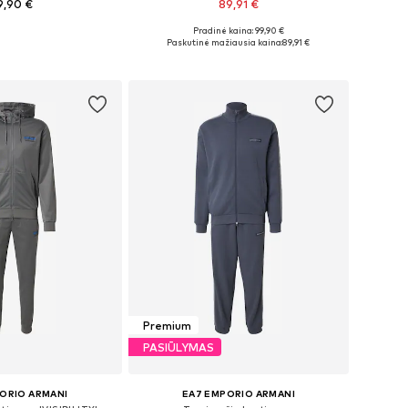
9,90 €
89,91 €
Pradinė kaina: 99,90 €
S, M, L, XL, XXL, XXXL
Galimi dydžiai: S, M, L, XXL, XXXL
Paskutinė mažiausia kaina:
89,91 €
repšelį
Į krepšelį
Premium
PASIŪLYMAS
ORIO ARMANI
EA7 EMPORIO ARMANI