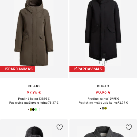
IŠPARDAVIMAS
IŠPARDAVIMAS
KHUJO
KHUJO
97,96 €
90,96 €
Pradinė kaina: 139,95 €
Pradinė kaina: 129,95 €
Paskutinė mažiausia kaina:
78,37 €
Paskutinė mažiausia kaina:
72,77 €
+
1