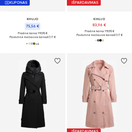
KUPONAS
IŠPARDAVIMAS
KHUJO
KHUJO
83,96 €
75,56 €
Pradinė kaina: 119,95 €
Pradinė kaina: 119,95 €
Paskutinė mažiausia kaina:
67,17 €
Paskutinė mažiausia kaina:
67,17 €
+
4
IŠPARDAVIMAS