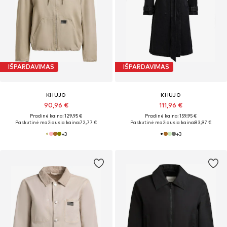
IŠPARDAVIMAS
IŠPARDAVIMAS
KHUJO
KHUJO
90,96 €
111,96 €
Pradinė kaina: 129,95 €
Pradinė kaina: 159,95 €
Paskutinė mažiausia kaina:
72,77 €
Paskutinė mažiausia kaina:
83,97 €
+
3
+
3