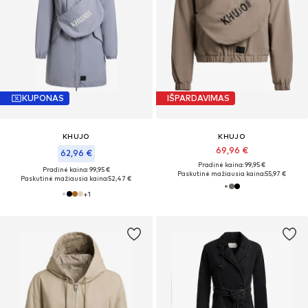
KUPONAS
IŠPARDAVIMAS
KHUJO
KHUJO
69,96 €
62,96 €
Pradinė kaina: 99,95 €
Pradinė kaina: 99,95 €
Paskutinė mažiausia kaina:
55,97 €
Paskutinė mažiausia kaina:
52,47 €
+
1