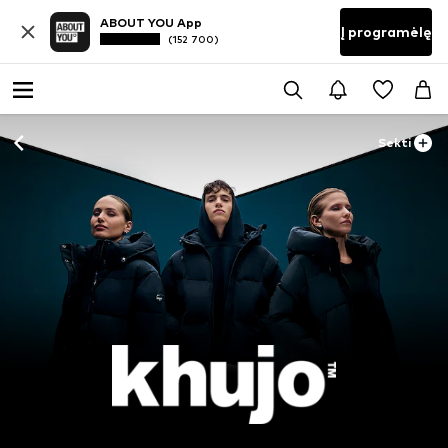
ABOUT YOU App
Į programėlę
(152 700)
Sekti