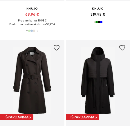
KHUJO
KHUJO
69,96 €
219,95 €
Pradinė kaina: 99,95 €
Paskutinė mažiausia kaina:
55,97 €
+
3
IŠPARDAVIMAS
IŠPARDAVIMAS