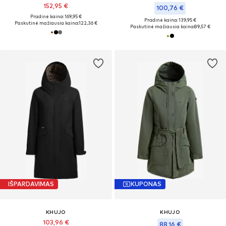
152,95 €
100,76 €
Pradinė kaina: 169,95 €
Pradinė kaina: 139,95 €
Paskutinė mažiausia kaina:
122,36 €
Paskutinė mažiausia kaina:
89,57 €
IŠPARDAVIMAS
KUPONAS
KHUJO
KHUJO
103,96 €
88,16 €