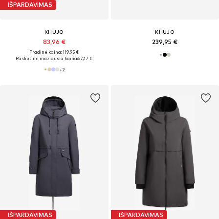
IŠPARDAVIMAS
KHUJO
KHUJO
83,96 €
239,95 €
Pradinė kaina: 119,95 €
Paskutinė mažiausia kaina:
67,17 €
+
2
IŠPARDAVIMAS
IŠPARDAVIMAS