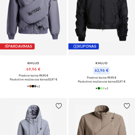
IŠPARDAVIMAS
KUPONAS
KHUJO
KHUJO
69,96 €
62,96 €
Pradinė kaina: 99,95 €
Pradinė kaina: 99,95 €
Paskutinė mažiausia kaina:
55,97 €
Paskutinė mažiausia kaina:
55,97 €
+
2
+
1