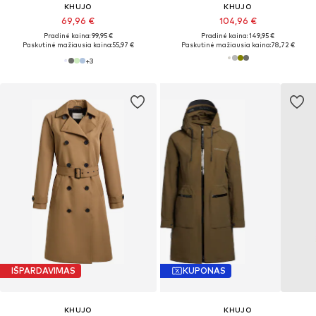
KHUJO
KHUJO
69,96 €
104,96 €
Pradinė kaina: 99,95 €
Pradinė kaina: 149,95 €
Paskutinė mažiausia kaina:
55,97 €
Paskutinė mažiausia kaina:
78,72 €
+
3
IŠPARDAVIMAS
KUPONAS
KHUJO
KHUJO