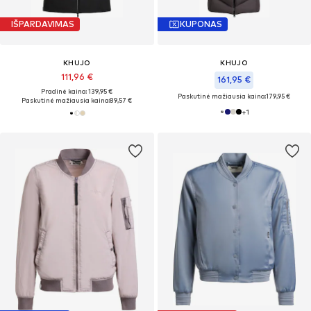
IŠPARDAVIMAS
KUPONAS
KHUJO
KHUJO
111,96 €
161,95 €
Pradinė kaina: 139,95 €
Paskutinė mažiausia kaina:
179,95 €
Paskutinė mažiausia kaina:
89,57 €
+
1