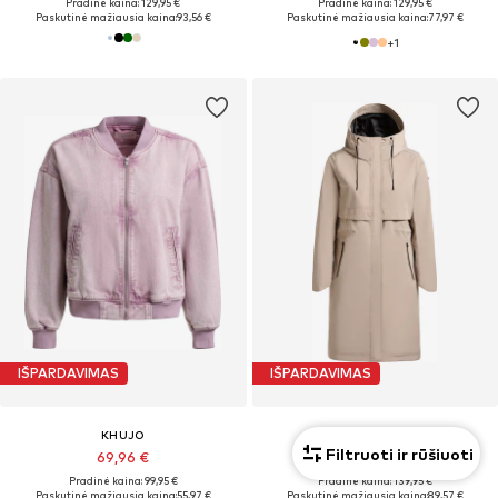
Pradinė kaina: 129,95 €
Pradinė kaina: 129,95 €
Paskutinė mažiausia kaina:
93,56 €
Paskutinė mažiausia kaina:
77,97 €
+
1
IŠPARDAVIMAS
IŠPARDAVIMAS
KHUJO
KHUJO
Filtruoti ir rūšiuoti
69,96 €
111,96 €
Pradinė kaina: 99,95 €
Pradinė kaina: 139,95 €
Paskutinė mažiausia kaina:
55,97 €
Paskutinė mažiausia kaina:
89,57 €