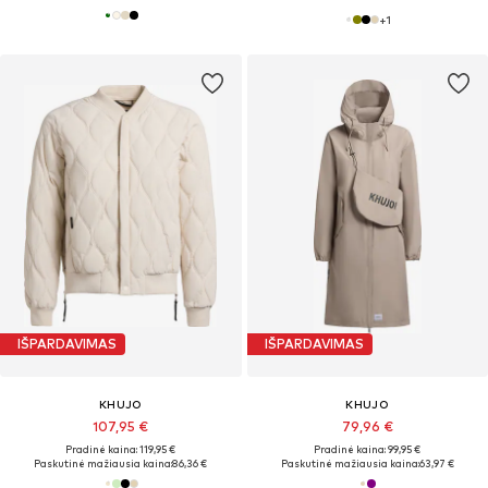
+
1
IŠPARDAVIMAS
IŠPARDAVIMAS
KHUJO
KHUJO
107,95 €
79,96 €
Pradinė kaina: 119,95 €
Pradinė kaina: 99,95 €
Paskutinė mažiausia kaina:
86,36 €
Paskutinė mažiausia kaina:
63,97 €