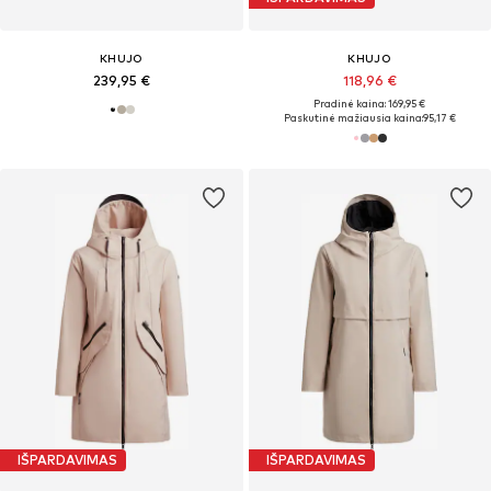
KHUJO
KHUJO
239,95 €
118,96 €
Pradinė kaina: 169,95 €
Paskutinė mažiausia kaina:
95,17 €
IŠPARDAVIMAS
IŠPARDAVIMAS