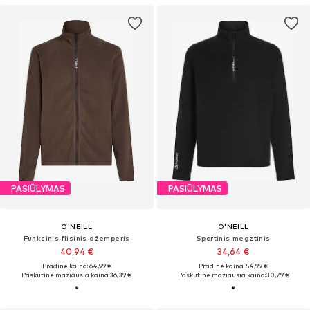
PASIŪLYMAS
PASIŪLYMAS
O'NEILL
O'NEILL
Funkcinis flisinis džemperis
Sportinis megztinis
40,94 €
34,64 €
Pradinė kaina: 64,99 €
Pradinė kaina: 54,99 €
Paskutinė mažiausia kaina:
36,39 €
Paskutinė mažiausia kaina:
30,79 €