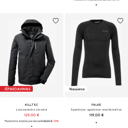
IŠPARDAVIMAS
Naujiena
KILLTEC
FALKE
Laisvalaikio striukė
Sportiniai apatiniai marškinėliai
129,00 €
119,00 €
Paskutinė mažiausia kaina:
149,00 €
-13%