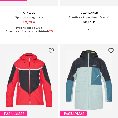
O'NEILL
ICEBREAKER
Sportinis megztinis
Sportinės trumpikės 'Oasis'
30,79 €
59,36 €
Pradinė kaina: 54,99 €
Paskutinė mažiausia kaina:
34,64 €
-11%
PASIŪLYMAS
PASIŪLYMAS