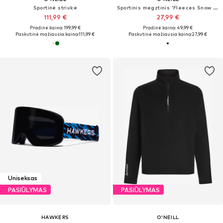
Sportinė striukė
Sportinis megztinis 'Fleeces Snow - Fwc'cruz'
111,99 €
27,99 €
Pradinė kaina: 199,99 €
Pradinė kaina: 49,99 €
Paskutinė mažiausia kaina:
111,99 €
Paskutinė mažiausia kaina:
27,99 €
Uniseksas
PASIŪLYMAS
PASIŪLYMAS
HAWKERS
O'NEILL