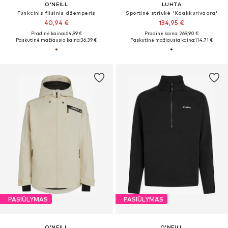
O'NEILL
LUHTA
Funkcinis flisinis džemperis
Sportinė striukė 'Kaakkurivaara'
40,94 €
134,95 €
Pradinė kaina: 64,99 €
Pradinė kaina: 269,90 €
Paskutinė mažiausia kaina:
36,39 €
Paskutinė mažiausia kaina:
114,71 €
PASIŪLYMAS
PASIŪLYMAS
O'NEILL
O'NEILL