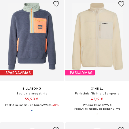
IŠPARDAVIMAS
PASIŪLYMAS
BILLABONG
O'NEILL
Sportinis megztinis
Funkcinis flisinis džemperis
59,90 €
43,19 €
Paskutinė mažiausia kaina:
99,90 €
-40%
Pradinė kaina: 89,99 €
Paskutinė mažiausia kaina:
43,19 €