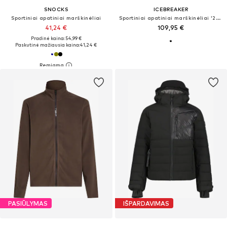
SNOCKS
ICEBREAKER
Sportiniai apatiniai marškinėliai
Sportiniai apatiniai marškinėliai '200 Oasis'
41,24 €
109,95 €
Pradinė kaina: 54,99 €
Paskutinė mažiausia kaina:
41,24 €
PASIŪLYMAS
IŠPARDAVIMAS