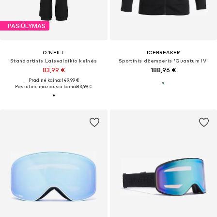
PASIŪLYMAS
O'NEILL
ICEBREAKER
Standartinis Laisvalaikio kelnės
Sportinis džemperis 'Quantum IV'
83,99 €
188,96 €
Pradinė kaina: 149,99 €
Paskutinė mažiausia kaina:
83,99 €