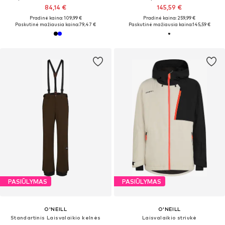
84,14 €
145,59 €
Pradinė kaina: 109,99 €
Pradinė kaina: 259,99 €
Paskutinė mažiausia kaina:
79,47 €
Paskutinė mažiausia kaina:
145,59 €
PASIŪLYMAS
PASIŪLYMAS
O'NEILL
O'NEILL
Standartinis Laisvalaikio kelnės
Laisvalaikio striukė