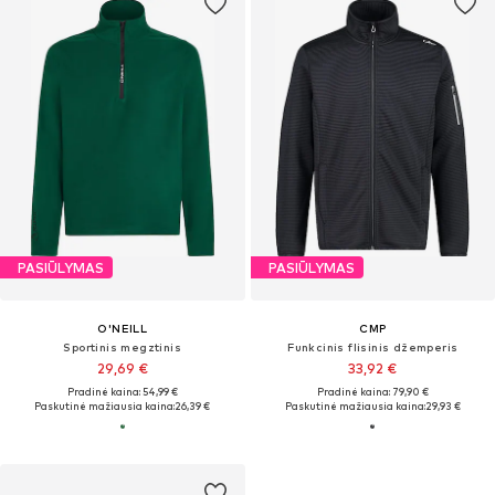
PASIŪLYMAS
PASIŪLYMAS
O'NEILL
CMP
Sportinis megztinis
Funkcinis flisinis džemperis
29,69 €
33,92 €
Pradinė kaina: 54,99 €
Pradinė kaina: 79,90 €
Paskutinė mažiausia kaina:
26,39 €
Paskutinė mažiausia kaina:
29,93 €