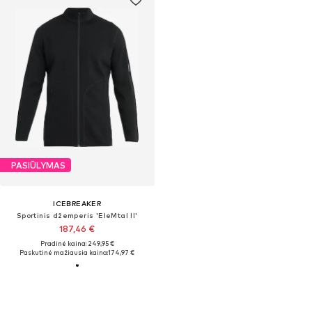
PASIŪLYMAS
ICEBREAKER
Sportinis džemperis 'EleMtal II'
187,46 €
Pradinė kaina: 249,95 €
Paskutinė mažiausia kaina:
174,97 €