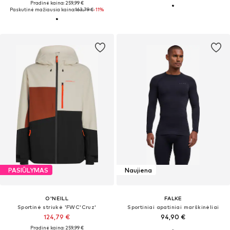
Pradinė kaina: 259,99 €
Paskutinė mažiausia kaina:
163,79 €
-11%
PASIŪLYMAS
Naujiena
O'NEILL
FALKE
Sportinė striukė 'FWC'Cruz'
Sportiniai apatiniai marškinėliai
124,79 €
94,90 €
Pradinė kaina: 259,99 €