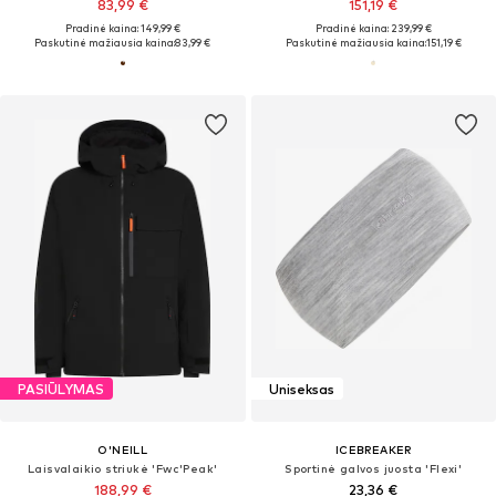
83,99 €
151,19 €
Pradinė kaina: 149,99 €
Pradinė kaina: 239,99 €
Paskutinė mažiausia kaina:
83,99 €
Paskutinė mažiausia kaina:
151,19 €
PASIŪLYMAS
Uniseksas
O'NEILL
ICEBREAKER
Laisvalaikio striukė 'Fwc'Peak'
Sportinė galvos juosta 'Flexi'
188,99 €
23,36 €