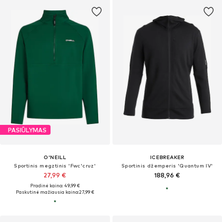
PASIŪLYMAS
O'NEILL
ICEBREAKER
Sportinis megztinis 'Fwc'cruz'
Sportinis džemperis 'Quantum IV'
27,99 €
188,96 €
Pradinė kaina: 49,99 €
Paskutinė mažiausia kaina:
27,99 €