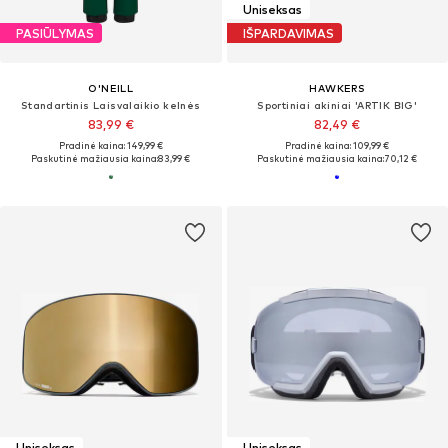
Uniseksas
PASIŪLYMAS
IŠPARDAVIMAS
O'NEILL
HAWKERS
Standartinis Laisvalaikio kelnės
Sportiniai akiniai 'ARTIK BIG'
83,99 €
82,49 €
Pradinė kaina: 149,99 €
Pradinė kaina: 109,99 €
Paskutinė mažiausia kaina:
83,99 €
Paskutinė mažiausia kaina:
70,12 €
Uniseksas
Uniseksas