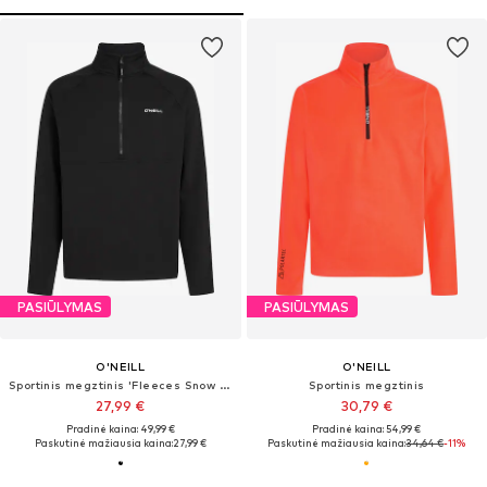
PASIŪLYMAS
PASIŪLYMAS
O'NEILL
O'NEILL
Sportinis megztinis 'Fleeces Snow - Fwc'cruz'
Sportinis megztinis
27,99 €
30,79 €
Pradinė kaina: 49,99 €
Pradinė kaina: 54,99 €
Paskutinė mažiausia kaina:
27,99 €
Paskutinė mažiausia kaina:
34,64 €
-11%