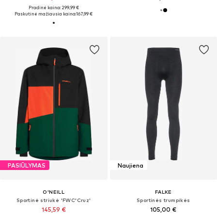
Pradinė kaina: 299,99 €
Paskutinė mažiausia kaina:
167,99 €
PASIŪLYMAS
Naujiena
O'NEILL
FALKE
Sportinė striukė 'FWC'Cruz'
Sportinės trumpikės
145,59 €
105,00 €