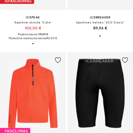
IŠPARDAVIMAS
ICEPEAK
ICEBREAKER
Sportinė striukė 'Cale'
Sportinės kelnės '200 Oasis'
100,00 €
89,96 €
Pradinė kaina: 199,99 €
Paskutinė mažiausia kaina:
90,00 €
PASIŪLYMAS