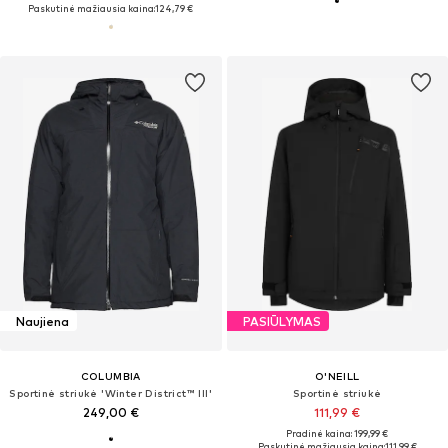
Paskutinė mažiausia kaina:
124,79 €
Naujiena
PASIŪLYMAS
COLUMBIA
O'NEILL
Sportinė striukė 'Winter District™ III'
Sportinė striukė
249,00 €
111,99 €
Pradinė kaina: 199,99 €
Paskutinė mažiausia kaina:
111,99 €