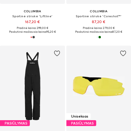
COLUMBIA
COLUMBIA
Sportinė striukė 'Liftline'
Sportinė striukė 'Coreshot™'
167,20 €
87,20 €
Pradinė kaina: 299,00 €
Pradinė kaina: 279,00 €
Paskutinė mažiausia kaina:
95,20 €
Paskutinė mažiausia kaina:
87,20 €
Uniseksas
PASIŪLYMAS
PASIŪLYMAS