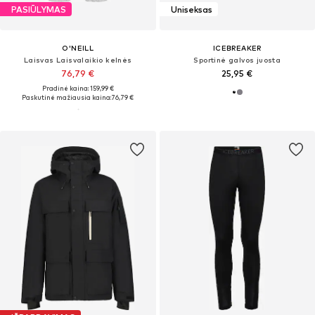
PASIŪLYMAS
Uniseksas
O'NEILL
ICEBREAKER
Laisvas Laisvalaikio kelnės
Sportinė galvos juosta
76,79 €
25,95 €
Pradinė kaina: 159,99 €
Paskutinė mažiausia kaina:
76,79 €