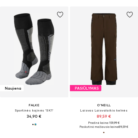
Naujiena
PASIŪLYMAS
FALKE
O'NEILL
Sportinės kojinės 'SK1'
Laisvas Laisvalaikio kelnės
34,90 €
89,59 €
Pradinė kaina: 159,99 €
Paskutinė mažiausia kaina:
89,59 €