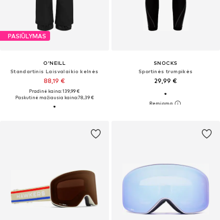
PASIŪLYMAS
O'NEILL
SNOCKS
Standartinis Laisvalaikio kelnės
Sportinės trumpikės
88,19 €
29,99 €
Pradinė kaina: 139,99 €
Paskutinė mažiausia kaina:
78,39 €