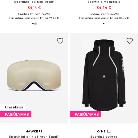
Sportiniai akiniai 'Artik'
Sportinis megztinis
84,14 €
34,64 €
Pradinė kaina: 109,99 €
Pradinė kaina: 54,99 €
Paskutinė mažiausia kaina:
79,47 €
Paskutinė mažiausia kaina:
30,79 €
Uniseksas
PASIŪLYMAS
PASIŪLYMAS
HAWKERS
O'NEILL
Sportiniai akiniai 'Artik Small'
Sportinė striukė