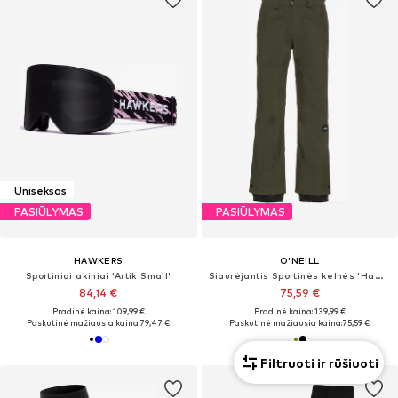
Uniseksas
PASIŪLYMAS
PASIŪLYMAS
HAWKERS
O'NEILL
Sportiniai akiniai 'Artik Small'
Siaurėjantis Sportinės kelnės 'Hammer'
84,14 €
75,59 €
Pradinė kaina: 109,99 €
Pradinė kaina: 139,99 €
Paskutinė mažiausia kaina:
79,47 €
Paskutinė mažiausia kaina:
75,59 €
Filtruoti ir rūšiuoti