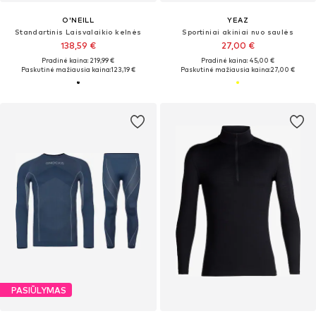
O'NEILL
YEAZ
Standartinis Laisvalaikio kelnės
Sportiniai akiniai nuo saulės
138,59 €
27,00 €
Pradinė kaina: 219,99 €
Pradinė kaina: 45,00 €
Paskutinė mažiausia kaina:
123,19 €
Paskutinė mažiausia kaina:
27,00 €
PASIŪLYMAS