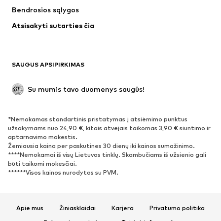
Bendrosios sąlygos
Maudymosi drabužiai
Dideli dydžiai
Atsisakyti sutarties čia
Proginiai
Išskirtiniai
Antrinis panaudojimas
BATAI
SAUGUS APSIPIRKIMAS
Naujienos
Šiuo metu paklausu
Su mumis tavo duomenys saugūs!
Batai ir auliniai batai
Sportbačiai
Bateliai
Sportiniai batai
*Nemokamas standartinis pristatymas į atsiėmimo punktus
Atviri batai
Išskirtiniai
užsakymams nuo 24,90 €, kitais atvejais taikomas 3,90 € siuntimo ir
aptarnavimo mokestis.
Žemiausia kaina per paskutines 30 dienų iki kainos sumažinimo.
SPORTAS
****Nemokamai iš visų Lietuvos tinklų. Skambučiams iš užsienio gali
būti taikomi mokesčiai.
Sportiniai drabužiai
Sporto šakos
******Visos kainos nurodytos su PVM.
Sportiniai batai
Sportinės kuprinės ir krepšiai
Aksesuarai sportui
Apie mus
Žiniasklaidai
Karjera
Privatumo politika
AKSESUARAI