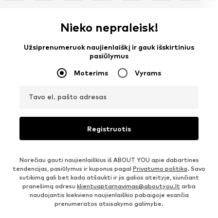
Nieko nepraleisk!
Užsiprenumeruok naujienlaiškį ir gauk išskirtinius
pasiūlymus
Moterims
Vyrams
Tavo el. pašto adresas
Registruotis
Norėčiau gauti naujienlaiškius iš ABOUT YOU apie dabartines
tendencijas, pasiūlymus ir kuponus pagal
Privatumo politika
. Savo
sutikimą gali bet kada atšaukti ir jis galios ateityje, siunčiant
pranešimą adresu
klientuaptarnavimas@aboutyou.lt
arba
naudojantis kiekvieno naujienlaiškio pabaigoje esančia
prenumeratos atsisakymo galimybe.