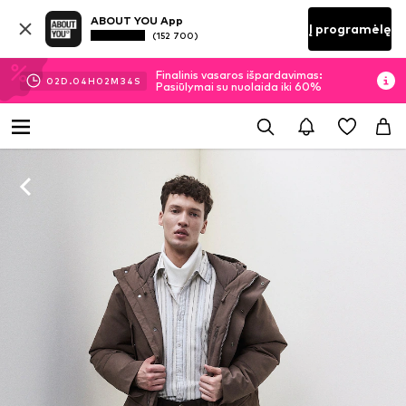
ABOUT YOU App
Į programėlę
(152 700)
Finalinis vasaros išpardavimas:
02
D.
04
H
02
M
34
S
Pasiūlymai su nuolaida iki 60%