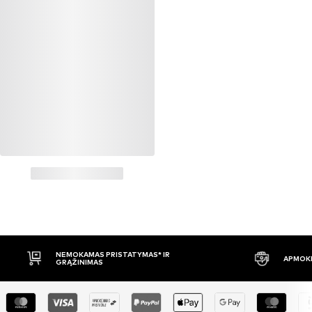
NEMOKAMAS PRISTATYMAS* IR
APMOKĖ
GRĄŽINIMAS