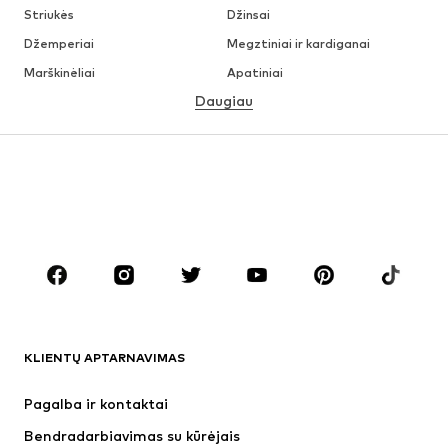
Striukės
Džinsai
Džemperiai
Megztiniai ir kardiganai
Marškinėliai
Apatiniai
Daugiau
Kelnės
Marškiniai
Paltai
Kostiumai ir švarkai
Maudymosi drabužiai
Dideli dydžiai
Batai
Sportas
Aksesuarai
Premium
DRABUŽIAI
Naujienos
Šiuo metu paklausu
Marškinėliai
Džinsai
KLIENTŲ APTARNAVIMAS
Striukės
Treningo dalys
Kelnės
Marškiniai
Pagalba ir kontaktai
Apatiniai
Megztiniai
Bendradarbiavimas su kūrėjais
Kostiumai ir švarkai
Paltai