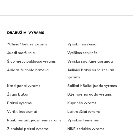
DRABUŽIAI VYRAMS
"Chino" kelnės vyrams
Vyriški marškiniai
Juodi marškiniai
Vyriškos rankinės
Šiuo metu paklausu vyrams
Vyriška sportinė apranga
Adidas futbolo bateliai
Auliniai batai su raišteliais
vyrams
Kardiganai vyrams
Šalikai ir šaliai juoda vyrams
Žygio batai
Džemperiai uoda vyrams
Paltai vyrams
Kuprinės vyrams
Vyriški kostiumai
Laikrodžiai vyrams
Rankinės ant juosmens vyrams
Vyriškos liemenes
Žieminiai paltai vyrams
NIKE striukės vyrams