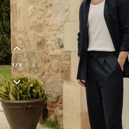
1
/
3