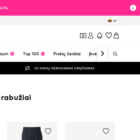
i 60%
LT
mium
Top 100
Prekių ženklai
Įkvėpimas
30 DIENŲ NEMOKAMAS GRĄŽINIMAS
drabužiai