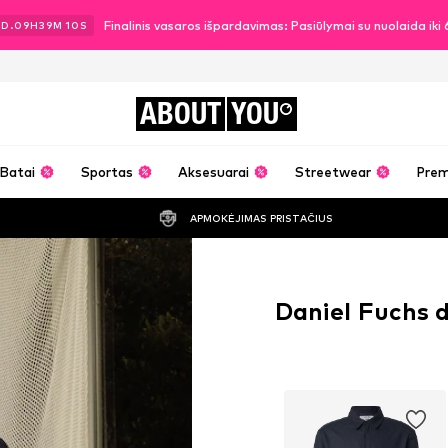
Finalinis vasaros išpardavimas: Pasiūlymai su nuolaida ik
1
D.
09
H
39
M
09
S
ABOUT
YOU
Batai
Sportas
Aksesuarai
Streetwear
Pre
APMOKĖJIMAS PRISTAČIUS
Daniel Fuchs 