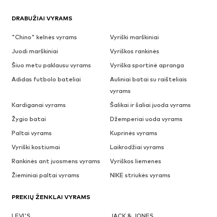
DRABUŽIAI VYRAMS
"Chino" kelnės vyrams
Vyriški marškiniai
Juodi marškiniai
Vyriškos rankinės
Šiuo metu paklausu vyrams
Vyriška sportinė apranga
Adidas futbolo bateliai
Auliniai batai su raišteliais
vyrams
Kardiganai vyrams
Šalikai ir šaliai juoda vyrams
Žygio batai
Džemperiai uoda vyrams
Paltai vyrams
Kuprinės vyrams
Vyriški kostiumai
Laikrodžiai vyrams
Rankinės ant juosmens vyrams
Vyriškos liemenes
Žieminiai paltai vyrams
NIKE striukės vyrams
PREKIŲ ŽENKLAI VYRAMS
LEVI'S
JACK & JONES