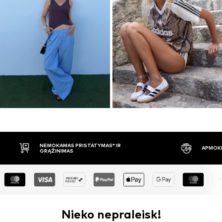
APMOKĖJIMAS PRISTAČIUS
30 DIENŲ 
Nieko nepraleisk!