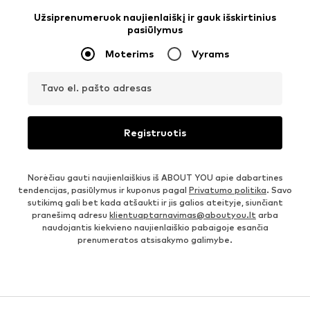
Užsiprenumeruok naujienlaiškį ir gauk išskirtinius
pasiūlymus
Moterims
Vyrams
Tavo el. pašto adresas
Registruotis
Norėčiau gauti naujienlaiškius iš ABOUT YOU apie dabartines
tendencijas, pasiūlymus ir kuponus pagal
Privatumo politika
. Savo
sutikimą gali bet kada atšaukti ir jis galios ateityje, siunčiant
pranešimą adresu
klientuaptarnavimas@aboutyou.lt
arba
naudojantis kiekvieno naujienlaiškio pabaigoje esančia
prenumeratos atsisakymo galimybe.