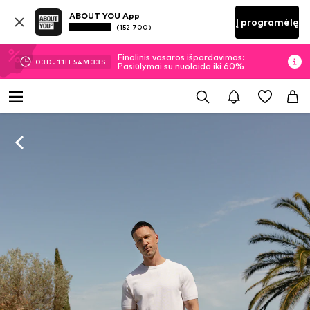
ABOUT YOU App
Į programėlę
(152 700)
Finalinis vasaros išpardavimas:
03
D.
11
H
54
M
32
S
Pasiūlymai su nuolaida iki 60%