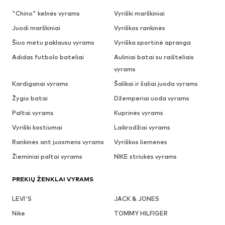
"Chino" kelnės vyrams
Vyriški marškiniai
Juodi marškiniai
Vyriškos rankinės
Šiuo metu paklausu vyrams
Vyriška sportinė apranga
Adidas futbolo bateliai
Auliniai batai su raišteliais
vyrams
Kardiganai vyrams
Šalikai ir šaliai juoda vyrams
Žygio batai
Džemperiai uoda vyrams
Paltai vyrams
Kuprinės vyrams
Vyriški kostiumai
Laikrodžiai vyrams
Rankinės ant juosmens vyrams
Vyriškos liemenes
Žieminiai paltai vyrams
NIKE striukės vyrams
PREKIŲ ŽENKLAI VYRAMS
LEVI'S
JACK & JONES
Nike
TOMMY HILFIGER