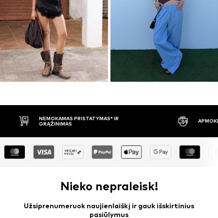
APMOKĖJIMAS PRISTAČIUS
30 DIENŲ 
Nieko nepraleisk!
Užsiprenumeruok naujienlaiškį ir gauk išskirtinius
pasiūlymus