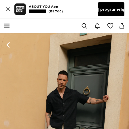
ABOUT YOU App
Į programėlę
(152 700)