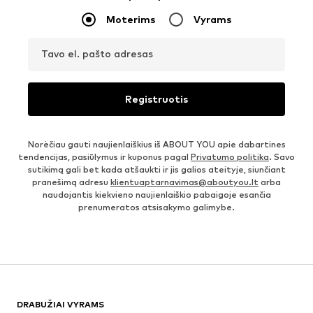
Moterims
Vyrams
Tavo el. pašto adresas
Registruotis
Norėčiau gauti naujienlaiškius iš ABOUT YOU apie dabartines
tendencijas, pasiūlymus ir kuponus pagal
Privatumo politika
. Savo
sutikimą gali bet kada atšaukti ir jis galios ateityje, siunčiant
pranešimą adresu
klientuaptarnavimas@aboutyou.lt
arba
naudojantis kiekvieno naujienlaiškio pabaigoje esančia
prenumeratos atsisakymo galimybe.
DRABUŽIAI VYRAMS