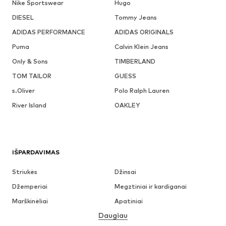
Nike Sportswear
Hugo
DIESEL
Tommy Jeans
ADIDAS PERFORMANCE
ADIDAS ORIGINALS
Puma
Calvin Klein Jeans
Only & Sons
TIMBERLAND
TOM TAILOR
GUESS
s.Oliver
Polo Ralph Lauren
River Island
OAKLEY
IŠPARDAVIMAS
Striukės
Džinsai
Džemperiai
Megztiniai ir kardiganai
Marškinėliai
Apatiniai
Daugiau
Kelnės
Marškiniai