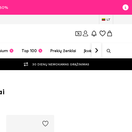
i 60%
LT
mium
Top 100
Prekių ženklai
Įkvėpimas
30 DIENŲ NEMOKAMAS GRĄŽINIMAS
ai