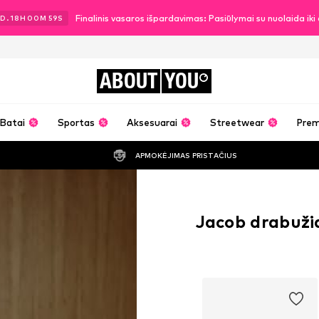
Finalinis vasaros išpardavimas: Pasiūlymai su nuolaida ik
D.
18
H
00
M
58
S
ABOUT
YOU
Batai
Sportas
Aksesuarai
Streetwear
Pre
APMOKĖJIMAS PRISTAČIUS
Jacob drabuži