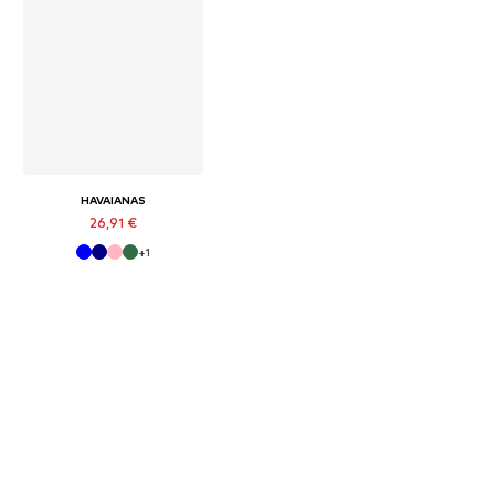
HAVAIANAS
26,91 €
+
1