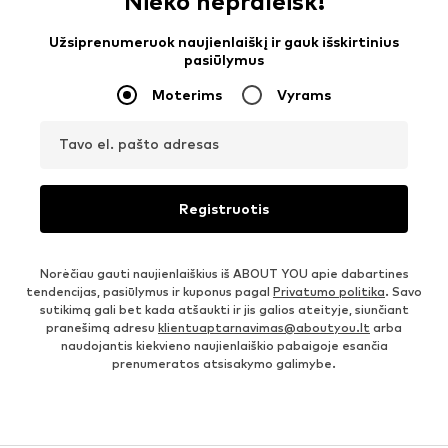
Nieko nepraleisk!
Užsiprenumeruok naujienlaiškį ir gauk išskirtinius
pasiūlymus
Moterims
Vyrams
Tavo el. pašto adresas
Registruotis
Norėčiau gauti naujienlaiškius iš ABOUT YOU apie dabartines
tendencijas, pasiūlymus ir kuponus pagal
Privatumo politika
. Savo
sutikimą gali bet kada atšaukti ir jis galios ateityje, siunčiant
pranešimą adresu
klientuaptarnavimas@aboutyou.lt
arba
naudojantis kiekvieno naujienlaiškio pabaigoje esančia
prenumeratos atsisakymo galimybe.