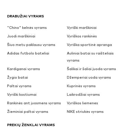
DRABUŽIAI VYRAMS
"Chino" kelnės vyrams
Vyriški marškiniai
Juodi marškiniai
Vyriškos rankinės
Šiuo metu paklausu vyrams
Vyriška sportinė apranga
Adidas futbolo bateliai
Auliniai batai su raišteliais
vyrams
Kardiganai vyrams
Šalikai ir šaliai juoda vyrams
Žygio batai
Džemperiai uoda vyrams
Paltai vyrams
Kuprinės vyrams
Vyriški kostiumai
Laikrodžiai vyrams
Rankinės ant juosmens vyrams
Vyriškos liemenes
Žieminiai paltai vyrams
NIKE striukės vyrams
PREKIŲ ŽENKLAI VYRAMS