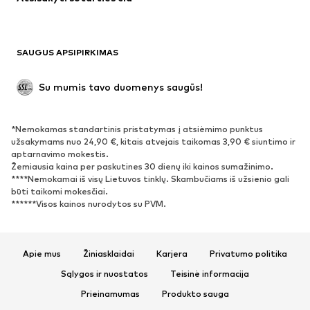
Proginiai
Išskirtiniai
Antrinis panaudojimas
BATAI
SAUGUS APSIPIRKIMAS
Naujienos
Šiuo metu paklausu
Su mumis tavo duomenys saugūs!
Batai ir auliniai batai
Sportbačiai
Bateliai
Sportiniai batai
*Nemokamas standartinis pristatymas į atsiėmimo punktus
Atviri batai
Išskirtiniai
užsakymams nuo 24,90 €, kitais atvejais taikomas 3,90 € siuntimo ir
aptarnavimo mokestis.
Žemiausia kaina per paskutines 30 dienų iki kainos sumažinimo.
SPORTAS
****Nemokamai iš visų Lietuvos tinklų. Skambučiams iš užsienio gali
būti taikomi mokesčiai.
Sportiniai drabužiai
Sporto šakos
******Visos kainos nurodytos su PVM.
Sportiniai batai
Sportinės kuprinės ir krepšiai
Aksesuarai sportui
Apie mus
Žiniasklaidai
Karjera
Privatumo politika
AKSESUARAI
Sąlygos ir nuostatos
Teisinė informacija
Prieinamumas
Produkto sauga
Naujienos
Kepurės