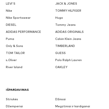
LEVI'S
JACK & JONES
Nike
TOMMY HILFIGER
Nike Sportswear
Hugo
DIESEL
Tommy Jeans
ADIDAS PERFORMANCE
ADIDAS ORIGINALS
Puma
Calvin Klein Jeans
Only & Sons
TIMBERLAND
TOM TAILOR
GUESS
s.Oliver
Polo Ralph Lauren
River Island
OAKLEY
IŠPARDAVIMAS
Striukės
Džinsai
Džemperiai
Megztiniai ir kardiganai