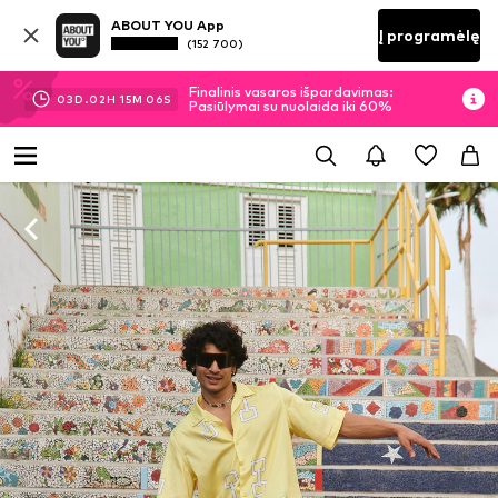
ABOUT YOU App
Į programėlę
(152 700)
Finalinis vasaros išpardavimas:
03
D.
02
H
15
M
05
S
Pasiūlymai su nuolaida iki 60%