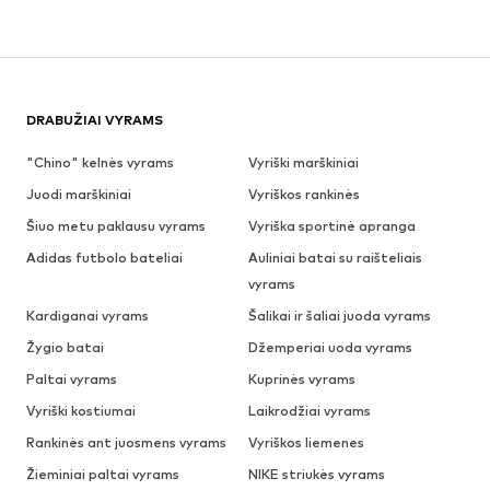
DRABUŽIAI VYRAMS
"Chino" kelnės vyrams
Vyriški marškiniai
Juodi marškiniai
Vyriškos rankinės
Šiuo metu paklausu vyrams
Vyriška sportinė apranga
Adidas futbolo bateliai
Auliniai batai su raišteliais
vyrams
Kardiganai vyrams
Šalikai ir šaliai juoda vyrams
Žygio batai
Džemperiai uoda vyrams
Paltai vyrams
Kuprinės vyrams
Vyriški kostiumai
Laikrodžiai vyrams
Rankinės ant juosmens vyrams
Vyriškos liemenes
Žieminiai paltai vyrams
NIKE striukės vyrams