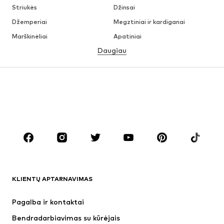
Striukės
Džinsai
Džemperiai
Megztiniai ir kardiganai
Marškinėliai
Apatiniai
Daugiau
Kelnės
Marškiniai
Paltai
Kostiumai ir švarkai
Maudymosi drabužiai
Dideli dydžiai
Batai
Sportas
Aksesuarai
Premium
DRABUŽIAI
Naujienos
Šiuo metu paklausu
Marškinėliai
Džinsai
KLIENTŲ APTARNAVIMAS
Striukės
Treningo dalys
Kelnės
Marškiniai
Pagalba ir kontaktai
Apatiniai
Megztiniai
Bendradarbiavimas su kūrėjais
Kostiumai ir švarkai
Paltai