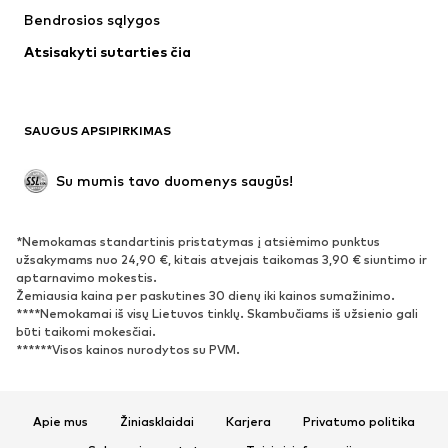
Bendrosios sąlygos
Maudymosi drabužiai
Dideli dydžiai
Atsisakyti sutarties čia
Proginiai
Išskirtiniai
Antrinis panaudojimas
BATAI
SAUGUS APSIPIRKIMAS
Naujienos
Šiuo metu paklausu
Su mumis tavo duomenys saugūs!
Batai ir auliniai batai
Sportbačiai
Bateliai
Sportiniai batai
*Nemokamas standartinis pristatymas į atsiėmimo punktus
Atviri batai
Išskirtiniai
užsakymams nuo 24,90 €, kitais atvejais taikomas 3,90 € siuntimo ir
aptarnavimo mokestis.
Žemiausia kaina per paskutines 30 dienų iki kainos sumažinimo.
SPORTAS
****Nemokamai iš visų Lietuvos tinklų. Skambučiams iš užsienio gali
būti taikomi mokesčiai.
Sportiniai drabužiai
Sporto šakos
******Visos kainos nurodytos su PVM.
Sportiniai batai
Sportinės kuprinės ir krepšiai
Aksesuarai sportui
Apie mus
Žiniasklaidai
Karjera
Privatumo politika
AKSESUARAI