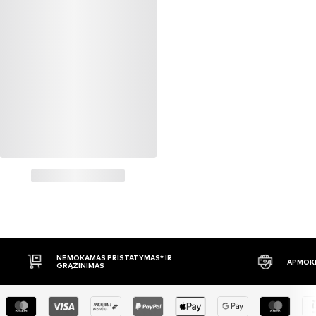
NEMOKAMAS PRISTATYMAS* IR
APMOKĖ
GRĄŽINIMAS