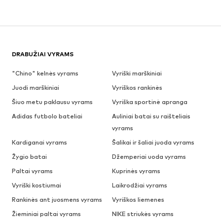
DRABUŽIAI VYRAMS
"Chino" kelnės vyrams
Vyriški marškiniai
Juodi marškiniai
Vyriškos rankinės
Šiuo metu paklausu vyrams
Vyriška sportinė apranga
Adidas futbolo bateliai
Auliniai batai su raišteliais
vyrams
Kardiganai vyrams
Šalikai ir šaliai juoda vyrams
Žygio batai
Džemperiai uoda vyrams
Paltai vyrams
Kuprinės vyrams
Vyriški kostiumai
Laikrodžiai vyrams
Rankinės ant juosmens vyrams
Vyriškos liemenes
Žieminiai paltai vyrams
NIKE striukės vyrams