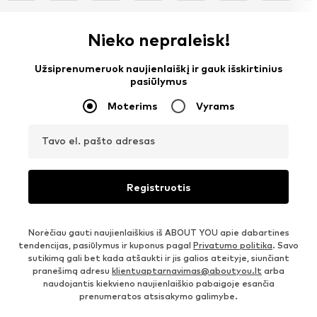
Nieko nepraleisk!
Užsiprenumeruok naujienlaiškį ir gauk išskirtinius
pasiūlymus
Moterims
Vyrams
Tavo el. pašto adresas
Registruotis
Norėčiau gauti naujienlaiškius iš ABOUT YOU apie dabartines
tendencijas, pasiūlymus ir kuponus pagal
Privatumo politika
. Savo
sutikimą gali bet kada atšaukti ir jis galios ateityje, siunčiant
pranešimą adresu
klientuaptarnavimas@aboutyou.lt
arba
naudojantis kiekvieno naujienlaiškio pabaigoje esančia
prenumeratos atsisakymo galimybe.