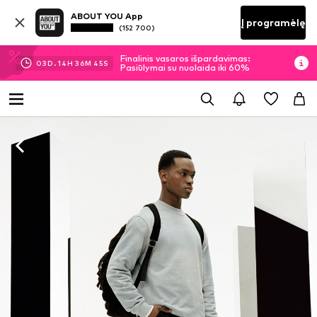
ABOUT YOU App
Į programėlę
(152 700)
Finalinis vasaros išpardavimas:
03
D.
14
H
36
M
45
S
Pasiūlymai su nuolaida iki 60%