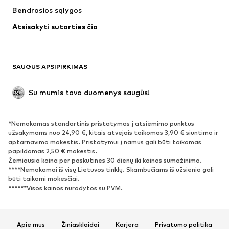
Bendrosios sąlygos
Maudymosi drabužiai
Dideli dydžiai
Atsisakyti sutarties čia
Proginiai
Išskirtiniai
Antrinis panaudojimas
BATAI
SAUGUS APSIPIRKIMAS
Naujienos
Šiuo metu paklausu
Su mumis tavo duomenys saugūs!
Batai ir auliniai batai
Sportbačiai
Bateliai
Sportiniai batai
*Nemokamas standartinis pristatymas į atsiėmimo punktus
Atviri batai
Išskirtiniai
užsakymams nuo 24,90 €, kitais atvejais taikomas 3,90 € siuntimo ir
aptarnavimo mokestis. Pristatymui į namus gali būti taikomas
papildomas 2,50 € mokestis.
SPORTAS
Žemiausia kaina per paskutines 30 dienų iki kainos sumažinimo.
****Nemokamai iš visų Lietuvos tinklų. Skambučiams iš užsienio gali
Sportiniai drabužiai
Sporto šakos
būti taikomi mokesčiai.
******Visos kainos nurodytos su PVM.
Sportiniai batai
Sportinės kuprinės ir krepšiai
Aksesuarai sportui
Apie mus
Žiniasklaidai
Karjera
Privatumo politika
AKSESUARAI