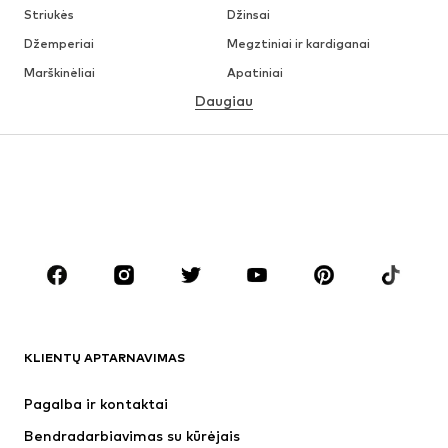
Striukės
Džinsai
Džemperiai
Megztiniai ir kardiganai
Marškinėliai
Apatiniai
Daugiau
Kelnės
Marškiniai
Paltai
Kostiumai ir švarkai
Maudymosi drabužiai
Dideli dydžiai
Batai
Sportas
Aksesuarai
Premium
DRABUŽIAI
Naujienos
Šiuo metu paklausu
Marškinėliai
Džinsai
KLIENTŲ APTARNAVIMAS
Striukės
Treningo dalys
Kelnės
Marškiniai
Pagalba ir kontaktai
Apatiniai
Megztiniai
Bendradarbiavimas su kūrėjais
Kostiumai ir švarkai
Paltai