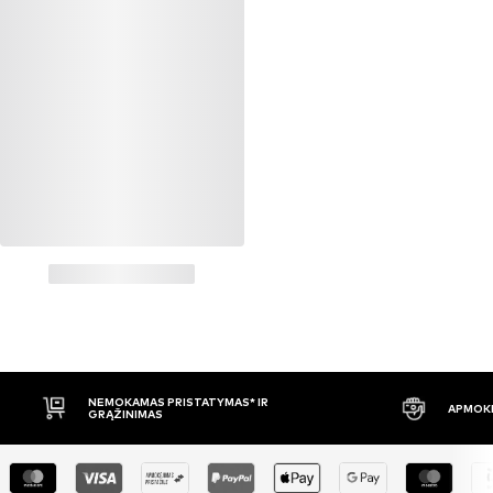
NEMOKAMAS PRISTATYMAS* IR
APMOKĖ
GRĄŽINIMAS