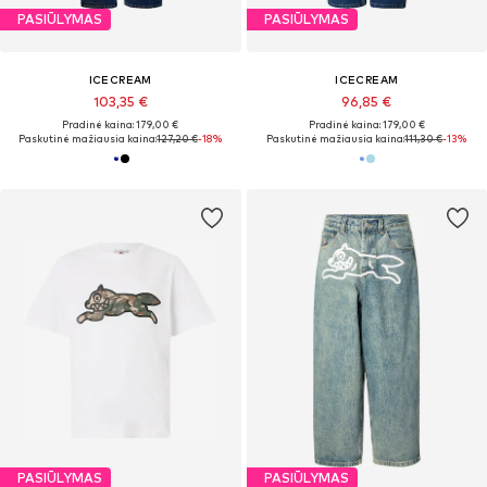
PASIŪLYMAS
PASIŪLYMAS
ICECREAM
ICECREAM
103,35 €
96,85 €
Pradinė kaina: 179,00 €
Pradinė kaina: 179,00 €
Paskutinė mažiausia kaina:
127,20 €
-18%
Paskutinė mažiausia kaina:
111,30 €
-13%
PASIŪLYMAS
PASIŪLYMAS