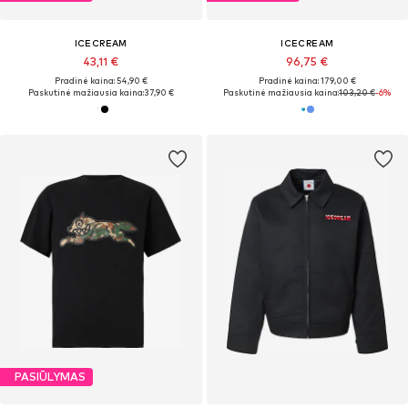
ICECREAM
ICECREAM
43,11 €
96,75 €
Pradinė kaina: 54,90 €
Pradinė kaina: 179,00 €
Paskutinė mažiausia kaina:
37,90 €
Paskutinė mažiausia kaina:
103,20 €
-6%
PASIŪLYMAS