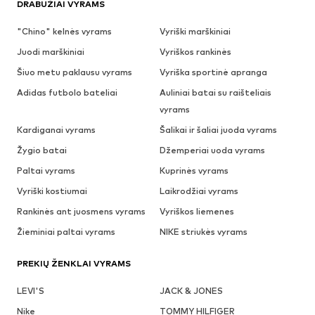
DRABUŽIAI VYRAMS
"Chino" kelnės vyrams
Vyriški marškiniai
Juodi marškiniai
Vyriškos rankinės
Šiuo metu paklausu vyrams
Vyriška sportinė apranga
Adidas futbolo bateliai
Auliniai batai su raišteliais
vyrams
Kardiganai vyrams
Šalikai ir šaliai juoda vyrams
Žygio batai
Džemperiai uoda vyrams
Paltai vyrams
Kuprinės vyrams
Vyriški kostiumai
Laikrodžiai vyrams
Rankinės ant juosmens vyrams
Vyriškos liemenes
Žieminiai paltai vyrams
NIKE striukės vyrams
PREKIŲ ŽENKLAI VYRAMS
LEVI'S
JACK & JONES
Nike
TOMMY HILFIGER