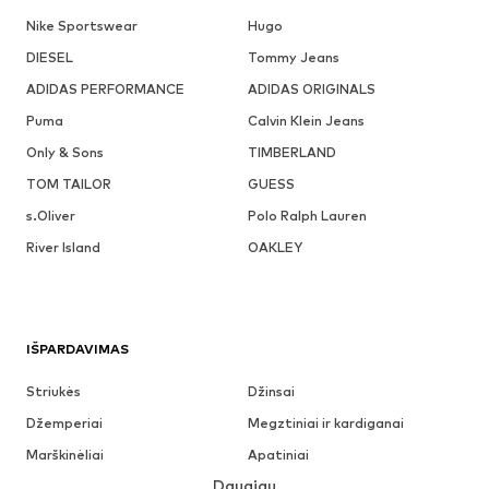
Nike Sportswear
Hugo
DIESEL
Tommy Jeans
ADIDAS PERFORMANCE
ADIDAS ORIGINALS
Puma
Calvin Klein Jeans
Only & Sons
TIMBERLAND
TOM TAILOR
GUESS
s.Oliver
Polo Ralph Lauren
River Island
OAKLEY
IŠPARDAVIMAS
Striukės
Džinsai
Džemperiai
Megztiniai ir kardiganai
Marškinėliai
Apatiniai
Daugiau
Kelnės
Marškiniai