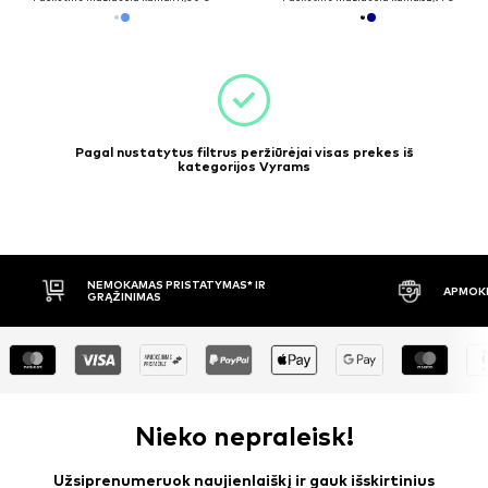
Pagal nustatytus filtrus peržiūrėjai visas prekes iš
kategorijos Vyrams
ISTATYMAS* IR
APMOKĖJIMAS PRISTAČIUS
Nieko nepraleisk!
Užsiprenumeruok naujienlaiškį ir gauk išskirtinius