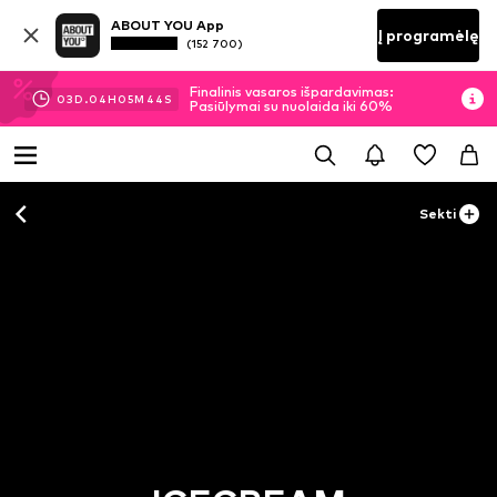
ABOUT YOU App
Į programėlę
(152 700)
Finalinis vasaros išpardavimas:
03
D.
04
H
05
M
44
S
Pasiūlymai su nuolaida iki 60%
Sekti