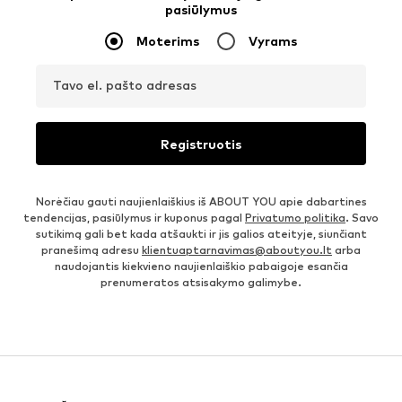
pasiūlymus
Moterims
Vyrams
Tavo el. pašto adresas
Registruotis
Norėčiau gauti naujienlaiškius iš ABOUT YOU apie dabartines
tendencijas, pasiūlymus ir kuponus pagal
Privatumo politika
. Savo
sutikimą gali bet kada atšaukti ir jis galios ateityje, siunčiant
pranešimą adresu
klientuaptarnavimas@aboutyou.lt
arba
naudojantis kiekvieno naujienlaiškio pabaigoje esančia
prenumeratos atsisakymo galimybe.