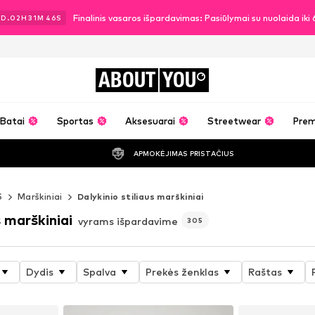
Finalinis vasaros išpardavimas: Pasiūlymai su nuolaida ik
3
D.
02
H
31
M
45
S
ABOUT
YOU
Batai
Sportas
Aksesuarai
Streetwear
Pre
APMOKĖJIMAS PRISTAČIUS
S
Marškiniai
Dalykinio stiliaus marškiniai
s marškiniai
vyrams išpardavime
305
Dydis
Spalva
Prekės ženklas
Raštas