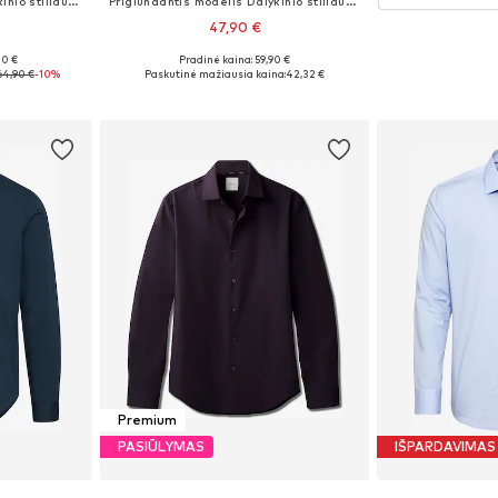
Priglundantis modelis Dalykinio stiliaus marškiniai 'CAMDEN'
Priglundantis modelis Dalykinio stiliaus marškiniai
47,90 €
00 €
Pradinė kaina: 59,90 €
40, 41, 42
Yra daugybė dydžių
64,90 €
-10%
Paskutinė mažiausia kaina:
42,32 €
Į krepšelį
Premium
PASIŪLYMAS
IŠPARDAVIMAS