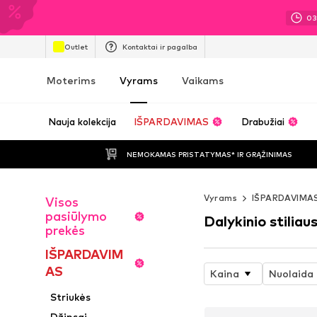
0
Outlet
Kontaktai ir pagalba
Moterims
Vyrams
Vaikams
Nauja kolekcija
IŠPARDAVIMAS
Drabužiai
NEMOKAMAS PRISTATYMAS* IR GRĄŽINIMAS
Vyrams
IŠPARDAVIMA
Visos
pasiūlymo
Dalykinio stiliau
prekės
IŠPARDAVIM
AS
Kaina
Nuolaida
Striukės
Džinsai