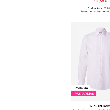
103,50 €
Pradinė kaina: 129,
Yra daugybė dyd
Paskutinė mažiausia kain
Į krepšelį
Premium
PASIŪLYMAS
MICHAEL KOR