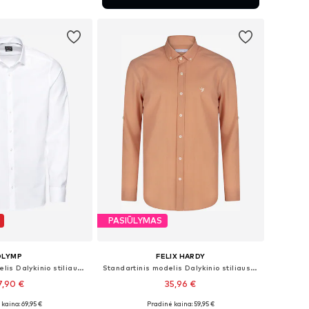
repšelį
PASIŪLYMAS
OLYMP
FELIX HARDY
Priglundantis modelis Dalykinio stiliaus marškiniai 'Level 5'
Standartinis modelis Dalykinio stiliaus marškiniai
7,90 €
35,96 €
kaina: 69,95 €
Pradinė kaina: 59,95 €
ugybė dydžių
Yra daugybė dydžių