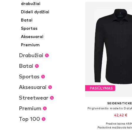
drabužiai
Dideli dydžiai
Batai
Sportas
Aksesuarai
Premium
Drabužiai
Batai
Sportas
Aksesuarai
PASIŪLYMAS
Streetwear
SEIDENSTICK
Premium
42,42 €
Top 100
Pradinė kaina: 49,9
Yra daugybė dyd
Paskutinė mažiausia kai