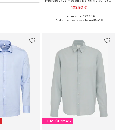
Priglundantis modelis Dalykinio stiliaus marškiniai ' H-Hank '
103,50 €
Pradinė kaina: 129,00 €
Yra daugybė dydžių
Paskutinė mažiausia kaina:
85,41 €
Į krepšelį
PASIŪLYMAS