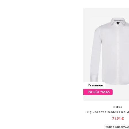
Į krepšelį
Premium
PASIŪLYMAS
BOSS
71,91 €
Pradinė kaina: 99,9
Galimi dydžiai: 38, 39, 40