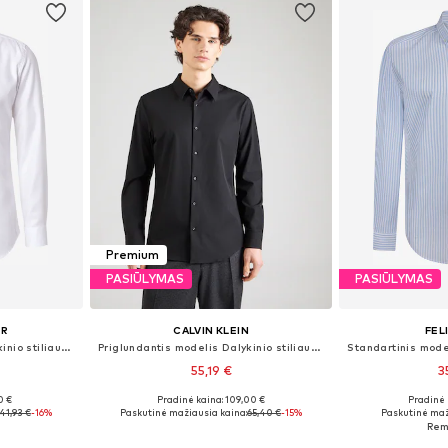
Premium
PASIŪLYMAS
PASIŪLYMAS
ER
CALVIN KLEIN
FEL
Priglundantis modelis Dalykinio stiliaus marškiniai
Priglundantis modelis Dalykinio stiliaus marškiniai
55,19 €
3
0 €
Pradinė kaina: 109,00 €
Pradinė 
žių
Yra daugybė dydžių
Yra da
41,93 €
-16%
Paskutinė mažiausia kaina:
65,40 €
-15%
Paskutinė maž
Į krepšelį
Į k