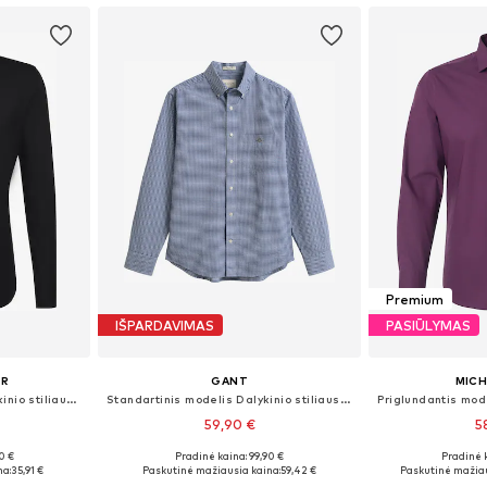
Premium
IŠPARDAVIMAS
PASIŪLYMAS
ER
GANT
MICH
Priglundantis modelis Dalykinio stiliaus marškiniai
Standartinis modelis Dalykinio stiliaus marškiniai
59,90 €
5
0 €
Pradinė kaina: 99,90 €
Pradinė 
žių
Yra daugybė dydžių
Galimi dydži
na:
35,91 €
Paskutinė mažiausia kaina:
59,42 €
Paskutinė mažiau