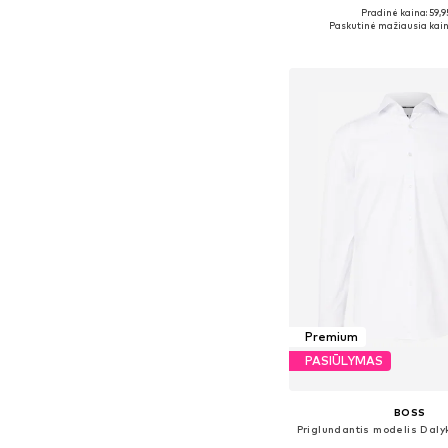
Pradinė kaina: 59,9
Galimi dydžiai: 38, 39, 40
Paskutinė mažiausia kain
Į krepšelį
Premium
PASIŪLYMAS
BOSS