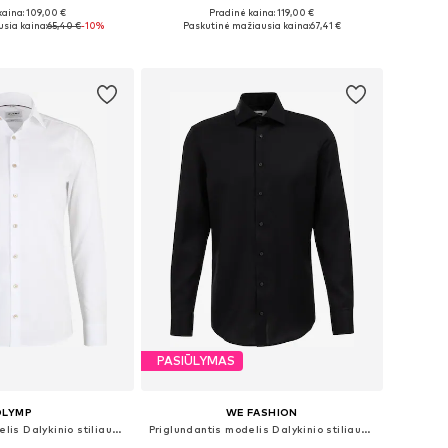
kaina: 109,00 €
Pradinė kaina: 119,00 €
ai: 38, 39, 40, 41
Yra daugybė dydžių
sia kaina:
65,40 €
-10%
Paskutinė mažiausia kaina:
67,41 €
repšelį
Į krepšelį
PASIŪLYMAS
OLYMP
WE FASHION
Priglundantis modelis Dalykinio stiliaus marškiniai
Priglundantis modelis Dalykinio stiliaus marškiniai