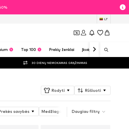
i 60%
LT
mium
Top 100
Prekių ženklai
Įkvėpimas
30 DIENŲ NEMOKAMAS GRĄŽINIMAS
Rodyti
Rūšiuoti
Prekės savybės
Medžiaga
Daugiau filtrų
Pritaikomumas
Maršk