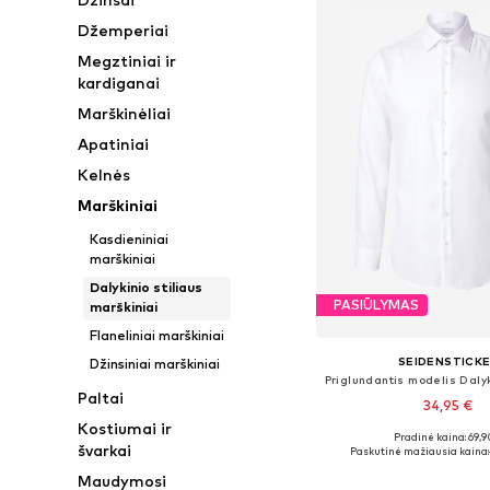
Džemperiai
Megztiniai ir
kardiganai
Marškinėliai
Apatiniai
Kelnės
Marškiniai
Kasdieniniai
marškiniai
Dalykinio stiliaus
PASIŪLYMAS
marškiniai
Flaneliniai marškiniai
SEIDENSTICK
Džinsiniai marškiniai
Paltai
34,95 €
Kostiumai ir
Pradinė kaina: 69,9
Yra daugybė dyd
švarkai
Paskutinė mažiausia kaina:
Į krepšelį
Maudymosi