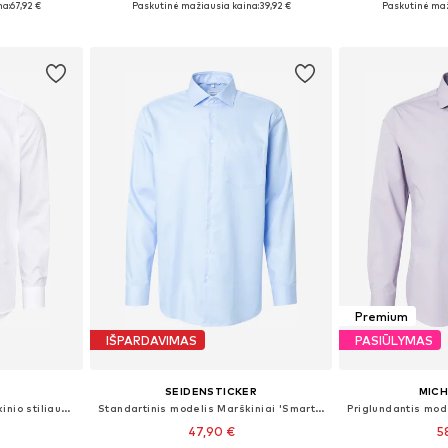
na:
67,92 €
Paskutinė mažiausia kaina:
39,92 €
Paskutinė maž
Į krepšelį
Į k
Premium
IŠPARDAVIMAS
PASIŪLYMAS
SEIDENSTICKER
MICH
Priglundantis modelis Dalykinio stiliaus marškiniai 'Level 5'
Standartinis modelis Marškiniai 'Smart Classics'
47,90 €
5