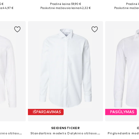
+
1
5 €
Pradinė kaina: 59,90 €
Pradinė 
, 41, 42, 43
Galimi dydžiai: 38, 39, 40, 42, 43, 44
Galimi dydži
a:
44,97 €
Paskutinė mažiausia kaina:
42,32 €
Paskutinė mažiau
Į krepšelį
Į k
IŠPARDAVIMAS
PASIŪLYMAS
SEIDENSTICKER
Priglundantis modelis Dalykinio stiliaus marškiniai 'P-Hank'
Standartinis modelis Dalykinio stiliaus marškiniai 'CARMEN 108 UMA'