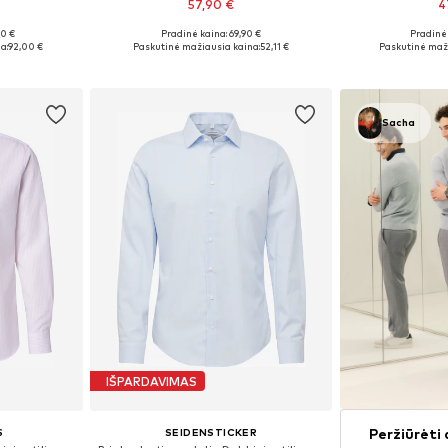
57,90 €
4
00 €
Pradinė kaina: 69,90 €
Pradinė 
žių
Galimi dydžiai: 38, 40, 41, 42, 43, 44
Yra da
a:
92,00 €
Paskutinė mažiausia kaina:
52,11 €
Paskutinė maži
Į krepšelį
Į k
Sacha
IŠPARDAVIMAS
Peržiūrėti 
S
SEIDENSTICKER