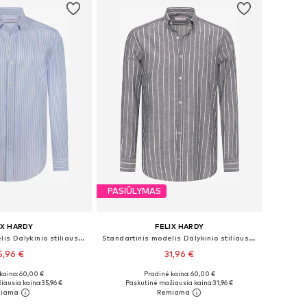
PASIŪLYMAS
IX HARDY
FELIX HARDY
Standartinis modelis Dalykinio stiliaus marškiniai
Standartinis modelis Dalykinio stiliaus marškiniai
5,96 €
31,96 €
kaina: 60,00 €
Pradinė kaina: 60,00 €
ugybė dydžių
Galimi dydžiai: 37-38, 39-40, 41-42
iausia kaina:
35,96 €
Paskutinė mažiausia kaina:
31,96 €
repšelį
Į krepšelį