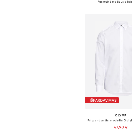
Paskutinė mažiausia kai
Į krepšelį
IŠPARDAVIMAS
OLYMP
47,90 €