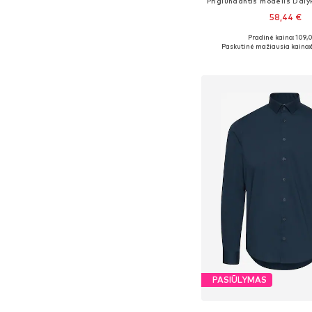
58,44 €
Pradinė kaina: 109,
Galimi dydžiai: 38, 39, 
Paskutinė mažiausia kaina:
Į krepšelį
PASIŪLYMAS