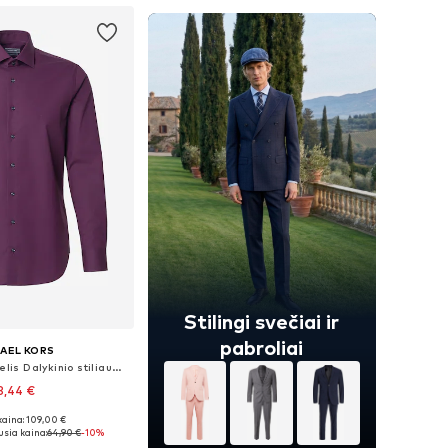
Stilingi svečiai ir
pabroliai
AEL KORS
Priglundantis modelis Dalykinio stiliaus marškiniai
8,44 €
kaina: 109,00 €
ai: 38, 39, 40, 41
sia kaina:
64,90 €
-10%