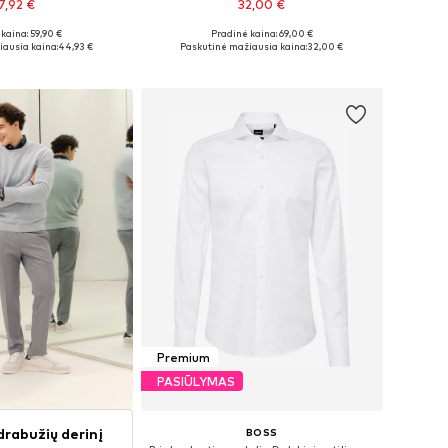
7,92 €
32,00 €
kaina: 59,90 €
Pradinė kaina: 69,00 €
ugybė dydžių
Yra daugybė dydžių
ausia kaina:
44,93 €
Paskutinė mažiausia kaina:
32,00 €
repšelį
Į krepšelį
Premium
PASIŪLYMAS
drabužių derinį
BOSS