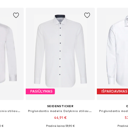
Į krepšelį
Į k
PASIŪLYMAS
IŠPARDAVIMAS
SEIDENSTICKER
Priglundantis modelis Dalykinio stiliaus marškiniai 'Hank'
Priglundantis modelis Dalykinio stiliaus marškiniai
44,91 €
5
0 €
Pradinė kaina: 59,90 €
Pradinė 
, 42, 43, 44
Yra daugybė dydžių
Yra da