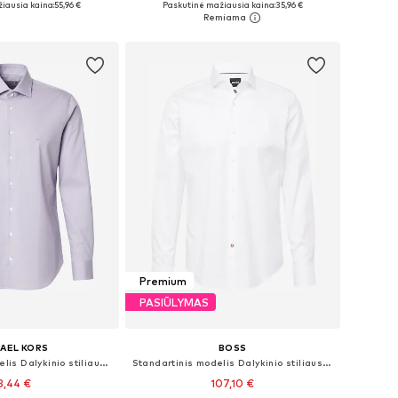
iausia kaina:
55,96 €
Paskutinė mažiausia kaina:
35,96 €
repšelį
Į krepšelį
Premium
PASIŪLYMAS
AEL KORS
BOSS
Priglundantis modelis Dalykinio stiliaus marškiniai
Standartinis modelis Dalykinio stiliaus marškiniai 'H-Joe'
8,44 €
107,10 €