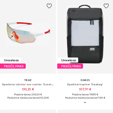
Uniseksas
Uniseksas
PASIŪLYMAS
PASIŪLYMAS
YEAZ
OAK25
Sportiniai akiniai nuo saulės 'Sunelation'
Sportinė kuprinė 'Daybag'
133,25 €
107,91 €
Pradinė kaina: 205,00 €
Pradinė kaina: 119,90 €
Paskutinė mažiausia kaina:
133,25 €
Paskutinė mažiausia kaina:
71,94 €