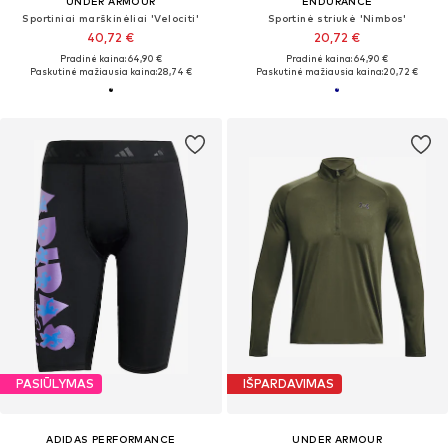
UNDER ARMOUR
ENDURANCE
Sportiniai marškinėliai 'Velociti'
Sportinė striukė 'Nimbos'
40,72 €
20,72 €
Pradinė kaina: 64,90 €
Pradinė kaina: 64,90 €
Paskutinė mažiausia kaina:
28,74 €
Paskutinė mažiausia kaina:
20,72 €
PASIŪLYMAS
IŠPARDAVIMAS
ADIDAS PERFORMANCE
UNDER ARMOUR