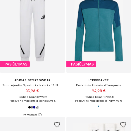
PASIŪLYMAS
PASIŪLYMAS
ADIDAS SPORTSWEAR
ICEBREAKER
Siaurėjantis Sportinės kelnės 'Z.N.E.'
Funkcinis flisinis džemperis
35,96 €
94,98 €
Pradinė kaina: 89,90 €
Pradinė kaina: 189,95 €
Paskutinė mažiausia kaina:
35,96 €
Paskutinė mažiausia kaina:
94,98 €
+
3