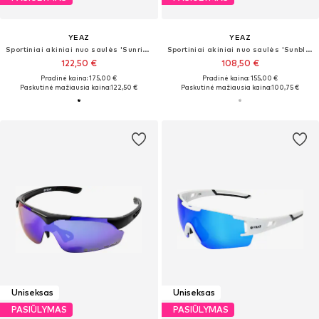
YEAZ
YEAZ
Sportiniai akiniai nuo saulės 'Sunrise'
Sportiniai akiniai nuo saulės 'Sunblow'
122,50 €
108,50 €
Pradinė kaina: 175,00 €
Pradinė kaina: 155,00 €
Paskutinė mažiausia kaina:
122,50 €
Paskutinė mažiausia kaina:
100,75 €
Uniseksas
Uniseksas
PASIŪLYMAS
PASIŪLYMAS