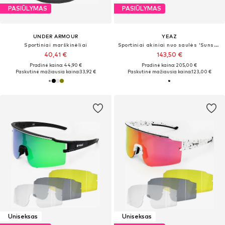
PASIŪLYMAS
PASIŪLYMAS
UNDER ARMOUR
YEAZ
Sportiniai marškinėliai
Sportiniai akiniai nuo saulės 'Sunshade'
40,41 €
143,50 €
Pradinė kaina: 44,90 €
Pradinė kaina: 205,00 €
Paskutinė mažiausia kaina:
33,92 €
Paskutinė mažiausia kaina:
123,00 €
Uniseksas
Uniseksas