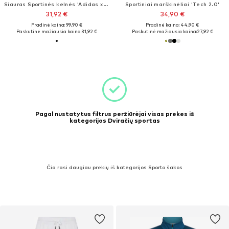
Siauras Sportinės kelnės 'Adidas x Jeremy Scott'
Sportiniai marškinėliai 'Tech 2.0'
31,92 €
34,90 €
Pradinė kaina: 99,90 €
Pradinė kaina: 44,90 €
Paskutinė mažiausia kaina:
31,92 €
Paskutinė mažiausia kaina:
27,92 €
Pagal nustatytus filtrus peržiūrėjai visas prekes iš
kategorijos Dviračių sportas
Čia rasi daugiau prekių iš kategorijos Sporto šakos