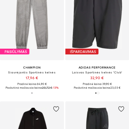
PASIŪLYMAS
IŠPARDAVIMAS
CHAMPION
ADIDAS PERFORMANCE
Siaurėjantis Sportinės kelnės
Laisvas Sportinės kelnės 'Club'
17,96 €
32,90 €
Pradinė kaina: 64,90 €
Pradinė kaina: 39,90 €
Paskutinė mažiausia kaina:
20,72 €
-13%
Paskutinė mažiausia kaina:
23,03 €