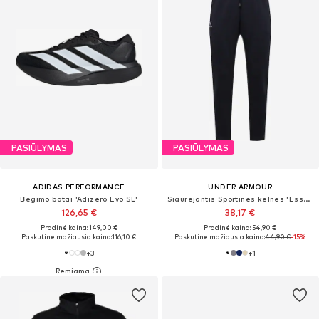
PASIŪLYMAS
PASIŪLYMAS
ADIDAS PERFORMANCE
UNDER ARMOUR
Bėgimo batai 'Adizero Evo SL'
Siaurėjantis Sportinės kelnės 'Essential'
126,65 €
38,17 €
Pradinė kaina: 149,00 €
Pradinė kaina: 54,90 €
Paskutinė mažiausia kaina:
116,10 €
Paskutinė mažiausia kaina:
44,90 €
-15%
+
3
+
1