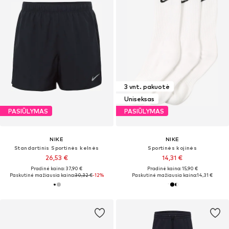
3 vnt. pakuotė
Uniseksas
PASIŪLYMAS
PASIŪLYMAS
NIKE
NIKE
Standartinis Sportinės kelnės
Sportinės kojinės
26,53 €
14,31 €
Pradinė kaina: 37,90 €
Pradinė kaina: 15,90 €
Paskutinė mažiausia kaina:
30,32 €
-12%
Paskutinė mažiausia kaina:
14,31 €