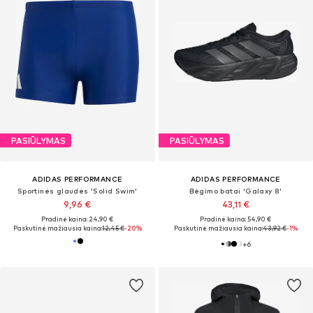
PASIŪLYMAS
PASIŪLYMAS
ADIDAS PERFORMANCE
ADIDAS PERFORMANCE
Sportinės glaudės 'Solid Swim'
Bėgimo batai 'Galaxy 8'
9,96 €
43,11 €
Pradinė kaina: 24,90 €
Pradinė kaina: 54,90 €
Paskutinė mažiausia kaina:
12,45 €
-20%
Paskutinė mažiausia kaina:
43,92 €
-1%
+
6