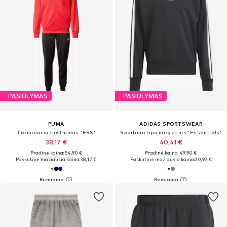
PASIŪLYMAS
PASIŪLYMAS
PUMA
ADIDAS SPORTSWEAR
Treniruočių kostiumas 'ESS'
Sportinio tipo megztinis 'Essentials'
38,17 €
40,41 €
Pradinė kaina: 54,90 €
Pradinė kaina: 49,90 €
Paskutinė mažiausia kaina:
38,17 €
Paskutinė mažiausia kaina:
20,93 €