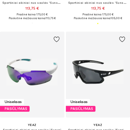
Sportiniai akiniai nuo saulės 'Sunspot'
Sportiniai akiniai nuo saulės 'Sunspark'
113,75 €
113,75 €
Pradinė kaina: 175,00 €
Pradinė kaina: 175,00 €
Paskutinė mažiausia kaina:
113,75 €
Paskutinė mažiausia kaina:
105,00 €
Uniseksas
Uniseksas
PASIŪLYMAS
PASIŪLYMAS
YEAZ
YEAZ
Sportiniai akiniai nuo saulės 'Sunup'
Sportiniai akiniai nuo saulės 'Sunrise'