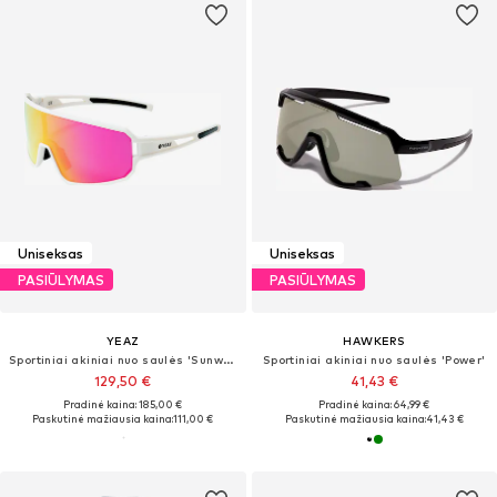
Uniseksas
Uniseksas
PASIŪLYMAS
PASIŪLYMAS
YEAZ
HAWKERS
Sportiniai akiniai nuo saulės 'Sunwave'
Sportiniai akiniai nuo saulės 'Power'
129,50 €
41,43 €
Pradinė kaina: 185,00 €
Pradinė kaina: 64,99 €
Paskutinė mažiausia kaina:
111,00 €
Paskutinė mažiausia kaina:
41,43 €