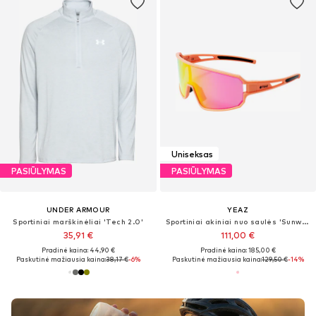
Uniseksas
PASIŪLYMAS
PASIŪLYMAS
UNDER ARMOUR
YEAZ
Sportiniai marškinėliai 'Tech 2.0'
Sportiniai akiniai nuo saulės 'Sunwave'
35,91 €
111,00 €
Pradinė kaina: 44,90 €
Pradinė kaina: 185,00 €
Paskutinė mažiausia kaina:
38,17 €
-6%
Paskutinė mažiausia kaina:
129,50 €
-14%