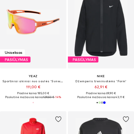
Uniseksas
PASIŪLYMAS
PASIŪLYMAS
YEAZ
NIKE
Sportiniai akiniai nuo saulės 'Sunwave'
Džemperis treniruotėms 'Form'
111,00 €
62,91 €
Pradinė kaina: 185,00 €
Pradinė kaina: 69,90 €
Paskutinė mažiausia kaina:
129,50 €
-14%
Paskutinė mažiausia kaina:
43,11 €