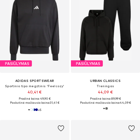
PASIŪLYMAS
PASIŪLYMAS
ADIDAS SPORTSWEAR
URBAN CLASSICS
Sportinio tipo megztinis 'Feelcozy'
Treningas
40,41 €
44,09 €
Pradinė kaina: 49,90 €
Pradinė kaina: 89,99 €
Paskutinė mažiausia kaina:
31,41 €
Paskutinė mažiausia kaina:
44,09 €
+
5