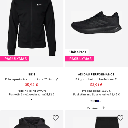
Uniseksas
PASIŪLYMAS
PASIŪLYMAS
NIKE
ADIDAS PERFORMANCE
Džemperis treniruotėms 'Totality'
Bėgimo batai 'Runfalcon 5'
35,94 €
53,91 €
Pradinė kaina: 59,90 €
Pradinė kaina: 59,90 €
Paskutinė mažiausia kaina:
35,92 €
Paskutinė mažiausia kaina:
42,42 €
+
3