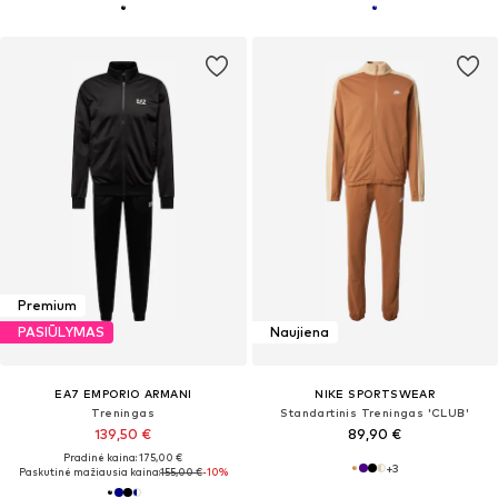
Premium
PASIŪLYMAS
Naujiena
EA7 EMPORIO ARMANI
NIKE SPORTSWEAR
Treningas
Standartinis Treningas 'CLUB'
139,50 €
89,90 €
Pradinė kaina: 175,00 €
+
3
Paskutinė mažiausia kaina:
155,00 €
-10%