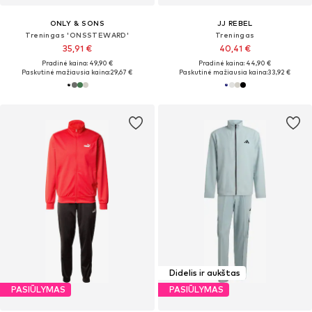
ONLY & SONS
JJ REBEL
Treningas 'ONSSTEWARD'
Treningas
35,91 €
40,41 €
Pradinė kaina: 49,90 €
Pradinė kaina: 44,90 €
Paskutinė mažiausia kaina:
29,67 €
Paskutinė mažiausia kaina:
33,92 €
Didelis ir aukštas
PASIŪLYMAS
PASIŪLYMAS