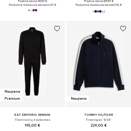
Pradinė kaina: 59,90 €
Pradinė kaina: 89,90 €
Paskutinė mažiausia kaina:
44,97 €
Paskutinė mažiausia kaina:
67,92 €
+
2
Naujiena
Premium
Naujiena
EA7 EMPORIO ARMANI
TOMMY HILFIGER
Treniruočių kostiumas
Treningas 'ESS'
195,00 €
229,00 €