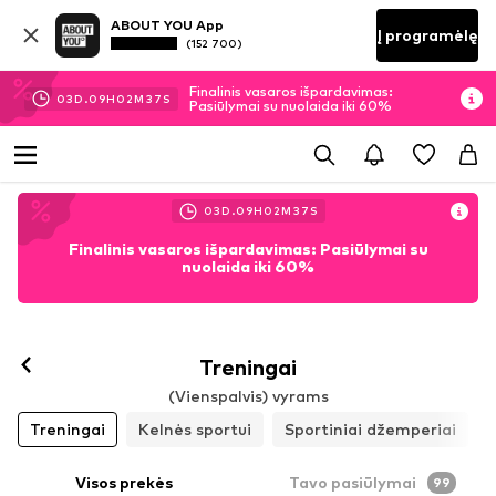
ABOUT YOU App
Į programėlę
(152 700)
Finalinis vasaros išpardavimas:
03
D.
09
H
02
M
36
S
Pasiūlymai su nuolaida iki 60%
03
D.
09
H
02
M
36
S
Finalinis vasaros išpardavimas: Pasiūlymai su
nuolaida iki 60%
Treningai
(Vienspalvis) vyrams
Treningai
Kelnės sportui
Sportiniai džemperiai
Visos prekės
Tavo pasiūlymai
99