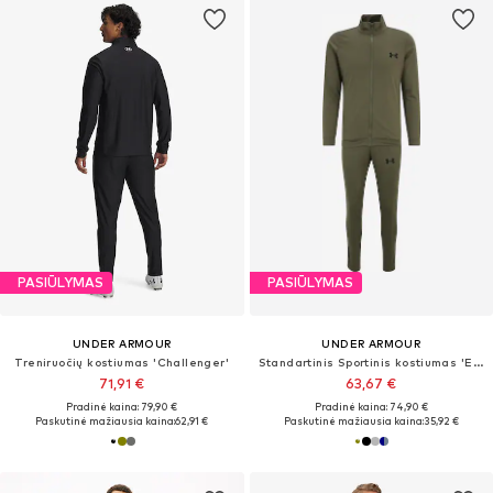
PASIŪLYMAS
PASIŪLYMAS
UNDER ARMOUR
UNDER ARMOUR
Treniruočių kostiumas 'Challenger'
Standartinis Sportinis kostiumas 'Emea'
71,91 €
63,67 €
Pradinė kaina: 79,90 €
Pradinė kaina: 74,90 €
Paskutinė mažiausia kaina:
62,91 €
Paskutinė mažiausia kaina:
35,92 €