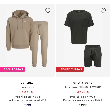
PASIŪLYMAS
IŠPARDAVIMAS
JJ REBEL
ONLY & SONS
Treningas
Treningas 'ONSSTEWARD'
40,41 €
39,90 €
Pradinė kaina: 44,90 €
Pradinė kaina: 49,90 €
Paskutinė mažiausia kaina:
35,91 €
Paskutinė mažiausia kaina:
33,92 €