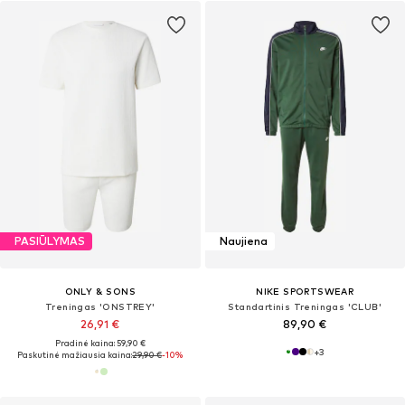
PASIŪLYMAS
Naujiena
ONLY & SONS
NIKE SPORTSWEAR
Treningas 'ONSTREY'
Standartinis Treningas 'CLUB'
26,91 €
89,90 €
Pradinė kaina: 59,90 €
+
3
Paskutinė mažiausia kaina:
29,90 €
-10%