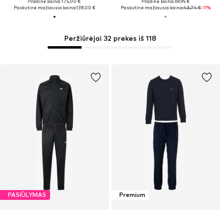
Pradinė kaina: 175,00 €
Pradinė kaina: 69,95 €
Paskutinė mažiausia kaina:
139,00 €
Paskutinė mažiausia kaina:
43,74 €
-11%
Peržiūrėjai 32 prekes iš 118
PASIŪLYMAS
Premium