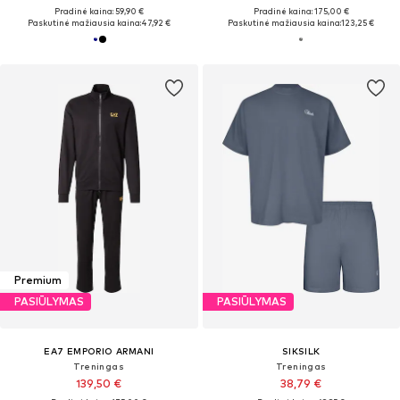
Pradinė kaina: 59,90 €
Pradinė kaina: 175,00 €
Paskutinė mažiausia kaina:
47,92 €
Paskutinė mažiausia kaina:
123,25 €
Premium
PASIŪLYMAS
PASIŪLYMAS
EA7 EMPORIO ARMANI
SIKSILK
Treningas
Treningas
139,50 €
38,79 €