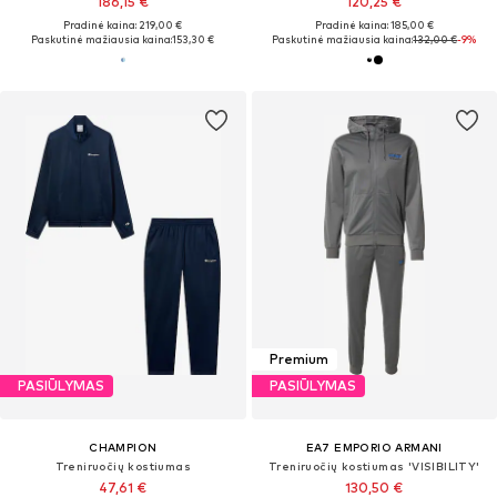
186,15 €
120,25 €
Pradinė kaina: 219,00 €
Pradinė kaina: 185,00 €
Paskutinė mažiausia kaina:
153,30 €
Paskutinė mažiausia kaina:
132,00 €
-9%
Premium
PASIŪLYMAS
PASIŪLYMAS
CHAMPION
EA7 EMPORIO ARMANI
Treniruočių kostiumas
Treniruočių kostiumas 'VISIBILITY'
47,61 €
130,50 €