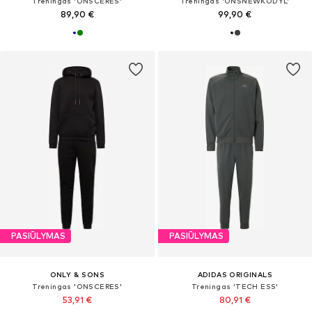
Treningas 'ONSCERES'
Treningas 'ONSNEWKODYL'
89,90 €
99,90 €
PASIŪLYMAS
PASIŪLYMAS
ONLY & SONS
ADIDAS ORIGINALS
Treningas 'ONSCERES'
Treningas 'TECH ESS'
53,91 €
80,91 €