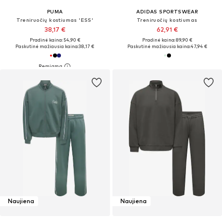
PUMA
ADIDAS SPORTSWEAR
Treniruočių kostiumas 'ESS'
Treniruočių kostiumas
38,17 €
62,91 €
Pradinė kaina: 54,90 €
Pradinė kaina: 89,90 €
Paskutinė mažiausia kaina:
38,17 €
Paskutinė mažiausia kaina:
47,94 €
Naujiena
Naujiena