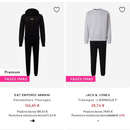
Premium
PASIŪLYMAS
PASIŪLYMAS
EA7 EMPORIO ARMANI
JACK & JONES
Standartinis Treningas
Treningas 'JJEBRADLEY'
126,65 €
28,74 €
Pradinė kaina: 169,00 €
Pradinė kaina: 79,90 €
Paskutinė mažiausia kaina:
111,20 €
Paskutinė mažiausia kaina:
33,53 €
-14%