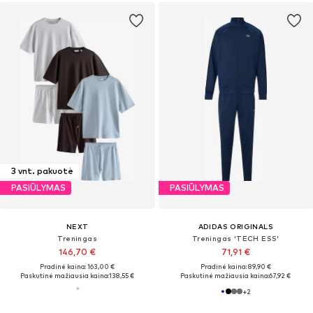
3 vnt. pakuotė
PASIŪLYMAS
PASIŪLYMAS
NEXT
ADIDAS ORIGINALS
Treningas
Treningas 'TECH ESS'
146,70 €
71,91 €
Pradinė kaina: 163,00 €
Pradinė kaina: 89,90 €
Paskutinė mažiausia kaina:
138,55 €
Paskutinė mažiausia kaina:
67,92 €
+
2