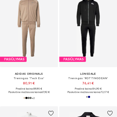
PASIŪLYMAS
PASIŪLYMAS
ADIDAS ORIGINALS
LONSDALE
Treningas 'Tech Ess'
Treningas 'ROTTINGDEAN'
80,91 €
76,41 €
Pradinė kaina: 89,90 €
Pradinė kaina: 84,90 €
Paskutinė mažiausia kaina:
67,92 €
Paskutinė mažiausia kaina:
72,17 €
+
2