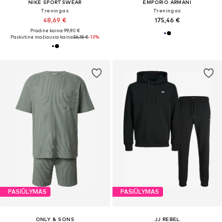
NIKE SPORTSWEAR
EMPORIO ARMANI
Treningas
Treningas
48,69 €
175,46 €
Pradinė kaina: 99,90 €
Paskutinė mažiausia kaina:
56,18 €
-13%
PASIŪLYMAS
PASIŪLYMAS
ONLY & SONS
JJ REBEL