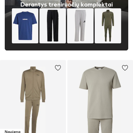
Derantys treniruočių komplektai
Naujiena