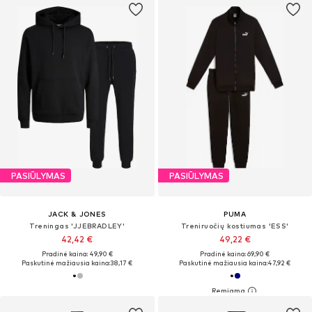
PASIŪLYMAS
PASIŪLYMAS
JACK & JONES
PUMA
Treningas 'JJEBRADLEY'
Treniruočių kostiumas 'ESS'
42,42 €
49,22 €
Pradinė kaina: 49,90 €
Pradinė kaina: 69,90 €
Paskutinė mažiausia kaina:
38,17 €
Paskutinė mažiausia kaina:
47,92 €