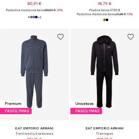
80,91 €
18,79 €
Paskutinė mažiausia kaina:
89,90 €
-10%
Pradinė kaina: 57,90 €
Paskutinė mažiausia kaina:
21,68 €
-13%
+
2
Premium
Uniseksas
PASIŪLYMAS
PASIŪLYMAS
EA7 EMPORIO ARMANI
EA7 EMPORIO ARMANI
Treniruočių kostiumas
Treningas