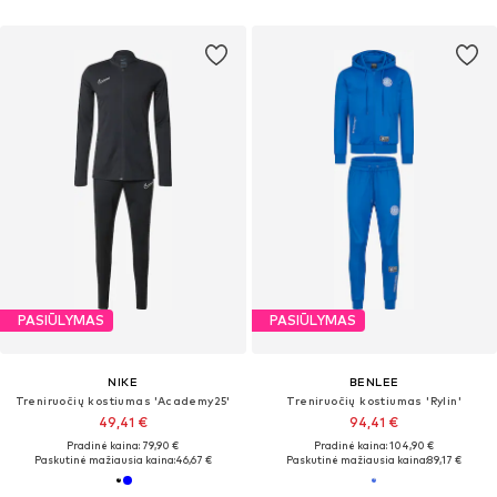
PASIŪLYMAS
PASIŪLYMAS
NIKE
BENLEE
Treniruočių kostiumas 'Academy25'
Treniruočių kostiumas 'Rylin'
49,41 €
94,41 €
Pradinė kaina: 79,90 €
Pradinė kaina: 104,90 €
Paskutinė mažiausia kaina:
46,67 €
Paskutinė mažiausia kaina:
89,17 €