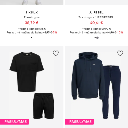
SIKSILK
JJ REBEL
Treningas
Treningas 'JREBREBEL'
38,79 €
40,41 €
Pradinė kaina: 69,95 €
Pradinė kaina: 49,90 €
Paskutinė mažiausia kaina:
41,97 €
-7%
Paskutinė mažiausia kaina:
44,90 €
-10%
PASIŪLYMAS
PASIŪLYMAS