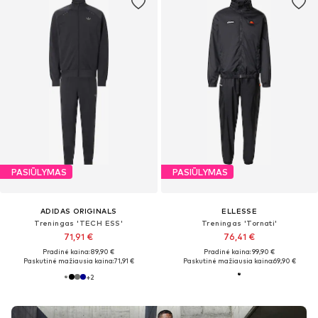
PASIŪLYMAS
PASIŪLYMAS
ADIDAS ORIGINALS
ELLESSE
Treningas 'TECH ESS'
Treningas 'Tornati'
71,91 €
76,41 €
Pradinė kaina: 89,90 €
Pradinė kaina: 99,90 €
Paskutinė mažiausia kaina:
71,91 €
Paskutinė mažiausia kaina:
69,90 €
+
2