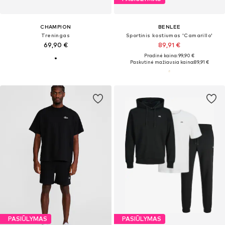
CHAMPION
BENLEE
Treningas
Sportinis kostiumas 'Camarillo'
69,90 €
89,91 €
Pradinė kaina: 99,90 €
Paskutinė mažiausia kaina:
89,91 €
PASIŪLYMAS
PASIŪLYMAS