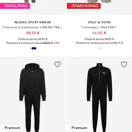
PASIŪLYMAS
IŠPARDAVIMAS
ADIDAS SPORTSWEAR
ONLY & SONS
Treniruočių kostiumas 'LINEAR TRACK'
Treningas 'ONSTREY'
48,93 €
44,90 €
Pradinė kaina: 69,90 €
Pradinė kaina: 59,90 €
Paskutinė mažiausia kaina:
55,92 €
-12%
Paskutinė mažiausia kaina:
38,17 €
Premium
Premium