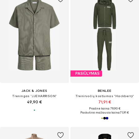
PASIŪLYMAS
JACK & JONES
BENLEE
Treningas 'JJEHARRISON'
Treniruočių kostiumas 'Hackberry'
49,90 €
71,91 €
Pradinė kaina: 79,90 €
Paskutinė mažiausia kaina:
71,91 €