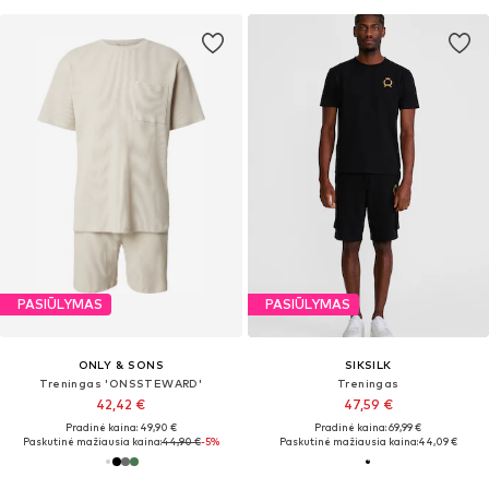
PASIŪLYMAS
PASIŪLYMAS
ONLY & SONS
SIKSILK
Treningas 'ONSSTEWARD'
Treningas
42,42 €
47,59 €
Pradinė kaina: 49,90 €
Pradinė kaina: 69,99 €
Paskutinė mažiausia kaina:
44,90 €
-5%
Paskutinė mažiausia kaina:
44,09 €