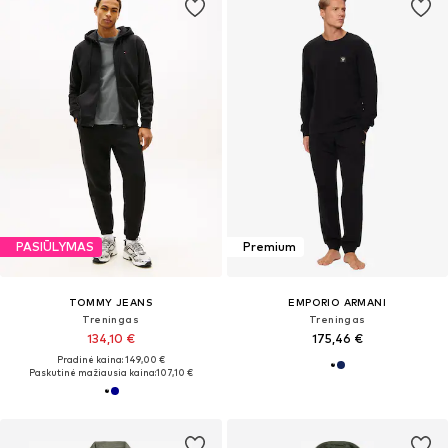
PASIŪLYMAS
Premium
TOMMY JEANS
EMPORIO ARMANI
Treningas
Treningas
134,10 €
175,46 €
Pradinė kaina: 149,00 €
Paskutinė mažiausia kaina:
107,10 €