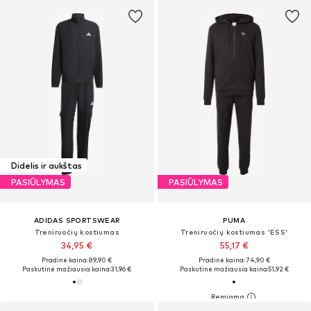
Didelis ir aukštas
PASIŪLYMAS
PASIŪLYMAS
ADIDAS SPORTSWEAR
PUMA
Treniruočių kostiumas
Treniruočių kostiumas 'ESS'
34,95 €
55,17 €
Pradinė kaina: 89,90 €
Pradinė kaina: 74,90 €
Paskutinė mažiausia kaina:
31,96 €
Paskutinė mažiausia kaina:
51,92 €