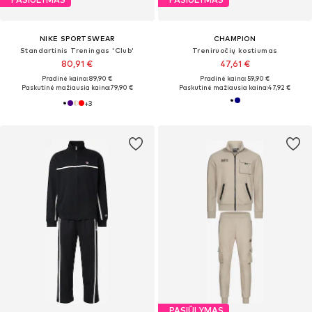
NIKE SPORTSWEAR
CHAMPION
Standartinis Treningas 'Club'
Treniruočių kostiumas
80,91 €
47,61 €
Pradinė kaina: 89,90 €
Pradinė kaina: 59,90 €
Paskutinė mažiausia kaina:
79,90 €
Paskutinė mažiausia kaina:
47,92 €
+
3
PASIŪLYMAS