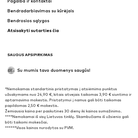
Pagalba ir kontaktai
Apatiniai
Megztiniai
Bendradarbiavimas su kūrėjais
Kostiumai ir švarkai
Paltai
Bendrosios sąlygos
Maudymosi drabužiai
Dideli dydžiai
Atsisakyti sutarties čia
Proginiai
Išskirtiniai
Antrinis panaudojimas
BATAI
SAUGUS APSIPIRKIMAS
Naujienos
Šiuo metu paklausu
Su mumis tavo duomenys saugūs!
Batai ir auliniai batai
Sportbačiai
Bateliai
Sportiniai batai
*Nemokamas standartinis pristatymas į atsiėmimo punktus
Atviri batai
Išskirtiniai
užsakymams nuo 24,90 €, kitais atvejais taikomas 3,90 € siuntimo ir
aptarnavimo mokestis. Pristatymui į namus gali būti taikomas
papildomas 2,50 € mokestis.
SPORTAS
Žemiausia kaina per paskutines 30 dienų iki kainos sumažinimo.
****Nemokamai iš visų Lietuvos tinklų. Skambučiams iš užsienio gali
Sportiniai drabužiai
Sporto šakos
būti taikomi mokesčiai.
******Visos kainos nurodytos su PVM.
Sportiniai batai
Sportinės kuprinės ir krepšiai
Aksesuarai sportui