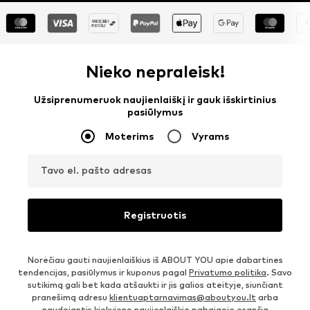
Nieko nepraleisk!
Užsiprenumeruok naujienlaiškį ir gauk išskirtinius
pasiūlymus
Moterims
Vyrams
Tavo el. pašto adresas
Registruotis
Norėčiau gauti naujienlaiškius iš ABOUT YOU apie dabartines
tendencijas, pasiūlymus ir kuponus pagal
Privatumo politika
. Savo
sutikimą gali bet kada atšaukti ir jis galios ateityje, siunčiant
pranešimą adresu
klientuaptarnavimas@aboutyou.lt
arba
naudojantis kiekvieno naujienlaiškio pabaigoje esančia