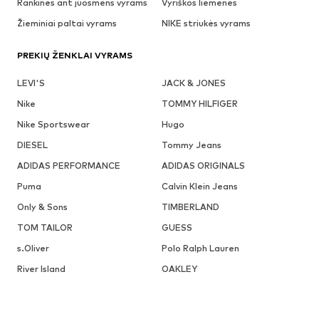
Rankinės ant juosmens vyrams
Vyriškos liemenes
Žieminiai paltai vyrams
NIKE striukės vyrams
PREKIŲ ŽENKLAI VYRAMS
LEVI'S
JACK & JONES
Nike
TOMMY HILFIGER
Nike Sportswear
Hugo
DIESEL
Tommy Jeans
ADIDAS PERFORMANCE
ADIDAS ORIGINALS
Puma
Calvin Klein Jeans
Only & Sons
TIMBERLAND
TOM TAILOR
GUESS
s.Oliver
Polo Ralph Lauren
River Island
OAKLEY