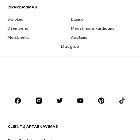
IŠPARDAVIMAS
Striukės
Džinsai
Džemperiai
Megztiniai ir kardiganai
Marškinėliai
Apatiniai
Daugiau
Kelnės
Marškiniai
Paltai
Kostiumai ir švarkai
Maudymosi drabužiai
Dideli dydžiai
Batai
Sportas
Aksesuarai
Premium
DRABUŽIAI
Naujienos
Šiuo metu paklausu
Marškinėliai
Džinsai
KLIENTŲ APTARNAVIMAS
Striukės
Treningo dalys
Kelnės
Marškiniai