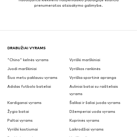
prenumeratos atsisakymo galimybe.
DRABUŽIAI VYRAMS
"Chino" kelnės vyrams
Vyriški marškiniai
Juodi marškiniai
Vyriškos rankinės
Šiuo metu paklausu vyrams
Vyriška sportinė apranga
Adidas futbolo bateliai
Auliniai batai su raišteliais
vyrams
Kardiganai vyrams
Šalikai ir šaliai juoda vyrams
Žygio batai
Džemperiai uoda vyrams
Paltai vyrams
Kuprinės vyrams
Vyriški kostiumai
Laikrodžiai vyrams