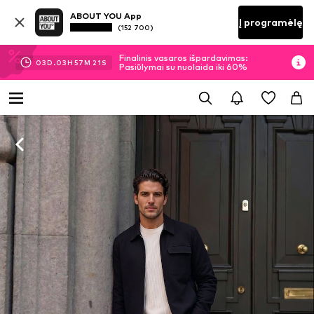
ABOUT YOU App
Į programėlę
(152 700)
Finalinis vasaros išpardavimas:
03
D.
03
H
57
M
20
S
Pasiūlymai su nuolaida iki 60%