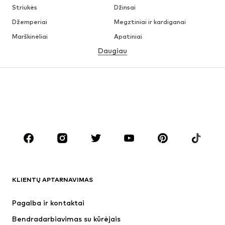
Striukės
Džinsai
Džemperiai
Megztiniai ir kardiganai
Marškinėliai
Apatiniai
Daugiau
Kelnės
Marškiniai
Paltai
Kostiumai ir švarkai
Maudymosi drabužiai
Dideli dydžiai
Batai
Sportas
Aksesuarai
Premium
DRABUŽIAI
Naujienos
Šiuo metu paklausu
Marškinėliai
Džinsai
KLIENTŲ APTARNAVIMAS
Striukės
Treningo dalys
Kelnės
Marškiniai
Pagalba ir kontaktai
Apatiniai
Megztiniai
Bendradarbiavimas su kūrėjais
Kostiumai ir švarkai
Paltai