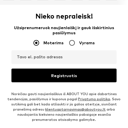
Nieko nepraleisk!
Užsiprenumeruok naujienlaiškį ir gauk išskirtinius
pasiūlymus
Moterims
Vyrams
Tavo el. pašto adresas
Registruotis
Norėčiau gauti naujienlaiškius iš ABOUT YOU apie dabartines
tendencijas, pasiūlymus ir kuponus pagal
Privatumo politika
. Savo
sutikimą gali bet kada atšaukti ir jis galios ateityje, siunčiant
pranešimą adresu
klientuaptarnavimas@aboutyou.lt
arba
naudojantis kiekvieno naujienlaiškio pabaigoje esančia
prenumeratos atsisakymo galimybe.