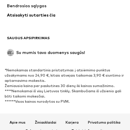
Bendrosios sąlygos
Maudymosi drabužiai
Dideli dydžiai
Atsisakyti sutarties čia
Proginiai
Išskirtiniai
Antrinis panaudojimas
BATAI
SAUGUS APSIPIRKIMAS
Naujienos
Šiuo metu paklausu
Su mumis tavo duomenys saugūs!
Batai ir auliniai batai
Sportbačiai
Bateliai
Sportiniai batai
*Nemokamas standartinis pristatymas į atsiėmimo punktus
Atviri batai
Išskirtiniai
užsakymams nuo 24,90 €, kitais atvejais taikomas 3,90 € siuntimo ir
aptarnavimo mokestis.
Žemiausia kaina per paskutines 30 dienų iki kainos sumažinimo.
SPORTAS
****Nemokamai iš visų Lietuvos tinklų. Skambučiams iš užsienio gali
būti taikomi mokesčiai.
Sportiniai drabužiai
Sporto šakos
******Visos kainos nurodytos su PVM.
Sportiniai batai
Sportinės kuprinės ir krepšiai
Aksesuarai sportui
Apie mus
Žiniasklaidai
Karjera
Privatumo politika
AKSESUARAI