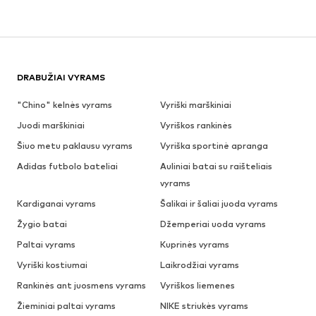
DRABUŽIAI VYRAMS
"Chino" kelnės vyrams
Vyriški marškiniai
Juodi marškiniai
Vyriškos rankinės
Šiuo metu paklausu vyrams
Vyriška sportinė apranga
Adidas futbolo bateliai
Auliniai batai su raišteliais
vyrams
Kardiganai vyrams
Šalikai ir šaliai juoda vyrams
Žygio batai
Džemperiai uoda vyrams
Paltai vyrams
Kuprinės vyrams
Vyriški kostiumai
Laikrodžiai vyrams
Rankinės ant juosmens vyrams
Vyriškos liemenes
Žieminiai paltai vyrams
NIKE striukės vyrams