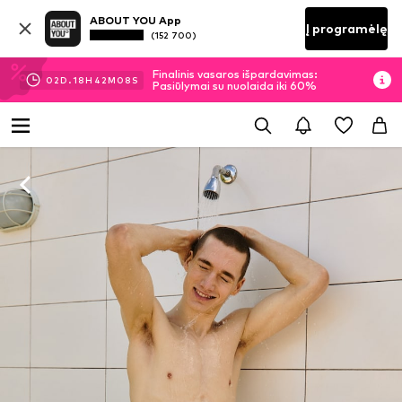
ABOUT YOU App
Į programėlę
(152 700)
Finalinis vasaros išpardavimas:
02
D.
18
H
42
M
07
S
Pasiūlymai su nuolaida iki 60%