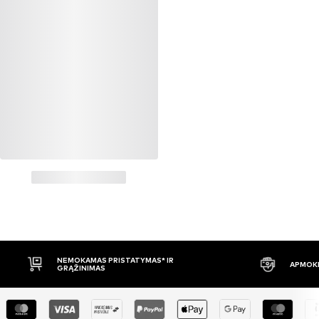
NEMOKAMAS PRISTATYMAS* IR
APMOKĖ
GRĄŽINIMAS