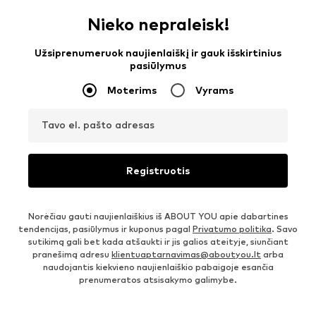
Nieko nepraleisk!
Užsiprenumeruok naujienlaiškį ir gauk išskirtinius
pasiūlymus
Moterims
Vyrams
Tavo el. pašto adresas
Registruotis
Norėčiau gauti naujienlaiškius iš ABOUT YOU apie dabartines
tendencijas, pasiūlymus ir kuponus pagal
Privatumo politika
. Savo
sutikimą gali bet kada atšaukti ir jis galios ateityje, siunčiant
pranešimą adresu
klientuaptarnavimas@aboutyou.lt
arba
naudojantis kiekvieno naujienlaiškio pabaigoje esančia
prenumeratos atsisakymo galimybe.