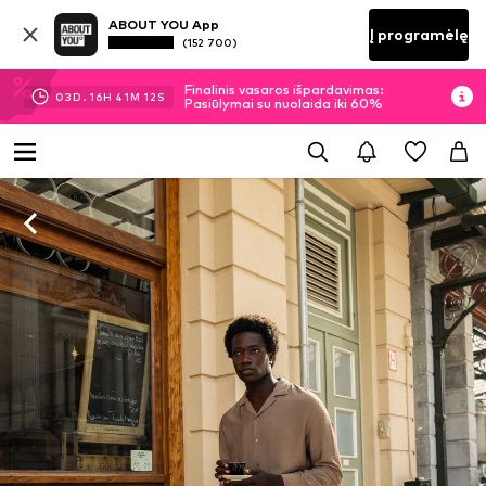
ABOUT YOU App
Į programėlę
(152 700)
Finalinis vasaros išpardavimas:
03
D.
16
H
41
M
11
S
Pasiūlymai su nuolaida iki 60%