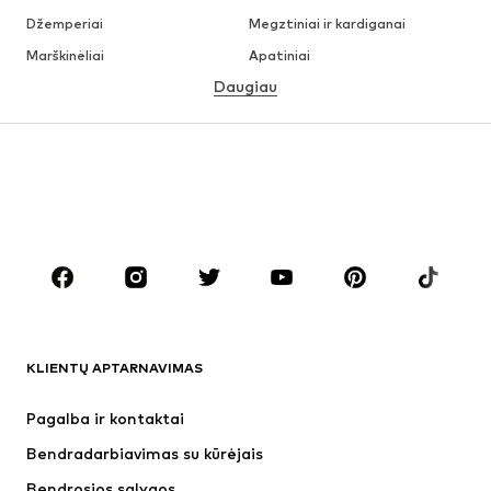
Džemperiai
Megztiniai ir kardiganai
Marškinėliai
Apatiniai
Daugiau
Kelnės
Marškiniai
Paltai
Kostiumai ir švarkai
Maudymosi drabužiai
Dideli dydžiai
Batai
Sportas
Aksesuarai
Premium
DRABUŽIAI
Naujienos
Šiuo metu paklausu
Marškinėliai
Džinsai
KLIENTŲ APTARNAVIMAS
Striukės
Treningo dalys
Kelnės
Marškiniai
Pagalba ir kontaktai
Apatiniai
Megztiniai
Bendradarbiavimas su kūrėjais
Kostiumai ir švarkai
Paltai
Bendrosios sąlygos