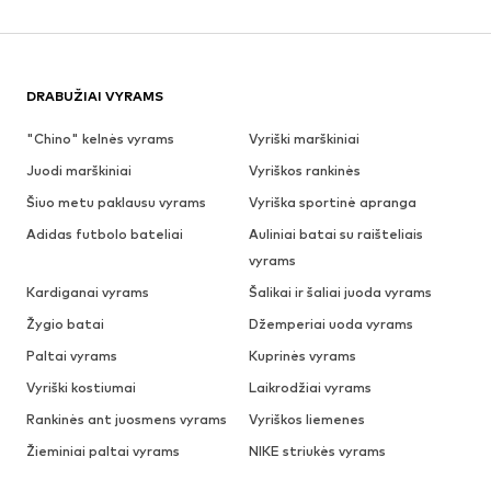
DRABUŽIAI VYRAMS
"Chino" kelnės vyrams
Vyriški marškiniai
Juodi marškiniai
Vyriškos rankinės
Šiuo metu paklausu vyrams
Vyriška sportinė apranga
Adidas futbolo bateliai
Auliniai batai su raišteliais
vyrams
Kardiganai vyrams
Šalikai ir šaliai juoda vyrams
Žygio batai
Džemperiai uoda vyrams
Paltai vyrams
Kuprinės vyrams
Vyriški kostiumai
Laikrodžiai vyrams
Rankinės ant juosmens vyrams
Vyriškos liemenes
Žieminiai paltai vyrams
NIKE striukės vyrams