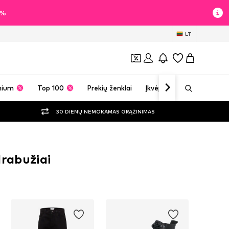
60%
LT
mium
Top 100
Prekių ženklai
Įkvėpimas
30 DIENŲ NEMOKAMAS GRĄŽINIMAS
drabužiai