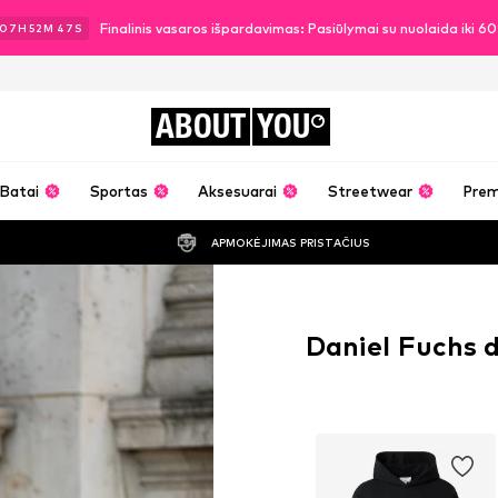
Finalinis vasaros išpardavimas: Pasiūlymai su nuolaida iki 
07
H
52
M
46
S
ABOUT
YOU
Batai
Sportas
Aksesuarai
Streetwear
Pre
APMOKĖJIMAS PRISTAČIUS
Daniel Fuchs 