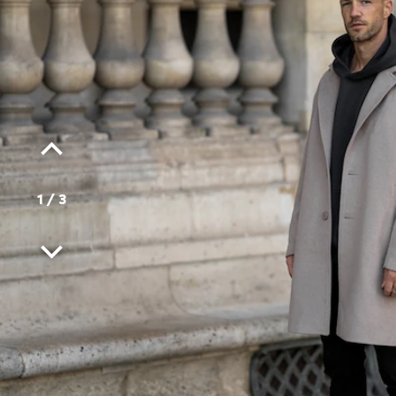
1
/
3