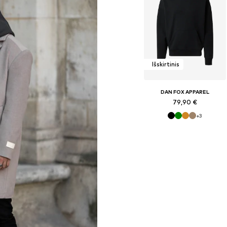
Išskirtinis
DAN FOX APPAREL
79,90 €
+
3