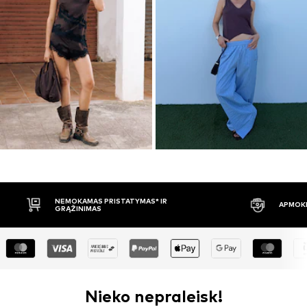
APMOKĖJIMAS PRISTAČIUS
30 DIENŲ 
Nieko nepraleisk!