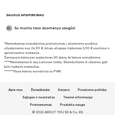
Antrinis panaudojimas
BATAI
SAUGUS APSIPIRKIMAS
Naujienos
Šiuo metu paklausu
Su mumis tavo duomenys saugūs!
Batai ir auliniai batai
Sportbačiai
Bateliai
Sportiniai batai
*Nemokamas standartinis pristatymas į atsiėmimo punktus
Atviri batai
Išskirtiniai
užsakymams nuo 24,90 €, kitais atvejais taikomas 3,90 € siuntimo ir
aptarnavimo mokestis.
Žemiausia kaina per paskutines 30 dienų iki kainos sumažinimo.
SPORTAS
****Nemokamai iš visų Lietuvos tinklų. Skambučiams iš užsienio gali
būti taikomi mokesčiai.
Sportiniai drabužiai
Sporto šakos
******Visos kainos nurodytos su PVM.
Sportiniai batai
Sportinės kuprinės ir krepšiai
Aksesuarai sportui
Apie mus
Žiniasklaidai
Karjera
Privatumo politika
AKSESUARAI
Sąlygos ir nuostatos
Teisinė informacija
Prieinamumas
Produkto sauga
Naujienos
Kepurės
© 2026 ABOUT YOU SE & Co. KG
Diržai
Krepšiai ir kuprinės