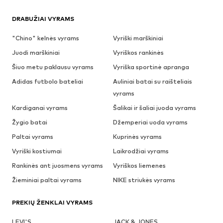
DRABUŽIAI VYRAMS
"Chino" kelnės vyrams
Vyriški marškiniai
Juodi marškiniai
Vyriškos rankinės
Šiuo metu paklausu vyrams
Vyriška sportinė apranga
Adidas futbolo bateliai
Auliniai batai su raišteliais
vyrams
Kardiganai vyrams
Šalikai ir šaliai juoda vyrams
Žygio batai
Džemperiai uoda vyrams
Paltai vyrams
Kuprinės vyrams
Vyriški kostiumai
Laikrodžiai vyrams
Rankinės ant juosmens vyrams
Vyriškos liemenes
Žieminiai paltai vyrams
NIKE striukės vyrams
PREKIŲ ŽENKLAI VYRAMS
LEVI'S
JACK & JONES