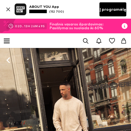
ABOUT YOU App
Į programėlę
(152 700)
Finalinis vasaros išpardavimas:
02
D.
13
H
26
M
48
S
Pasiūlymai su nuolaida iki 60%