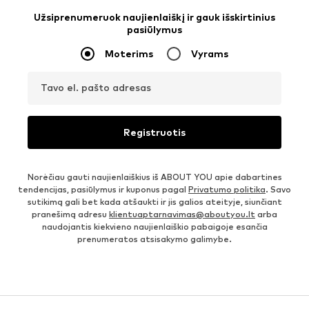
Užsiprenumeruok naujienlaiškį ir gauk išskirtinius
pasiūlymus
Moterims
Vyrams
Tavo el. pašto adresas
Registruotis
Norėčiau gauti naujienlaiškius iš ABOUT YOU apie dabartines
tendencijas, pasiūlymus ir kuponus pagal
Privatumo politika
. Savo
sutikimą gali bet kada atšaukti ir jis galios ateityje, siunčiant
pranešimą adresu
klientuaptarnavimas@aboutyou.lt
arba
naudojantis kiekvieno naujienlaiškio pabaigoje esančia
prenumeratos atsisakymo galimybe.