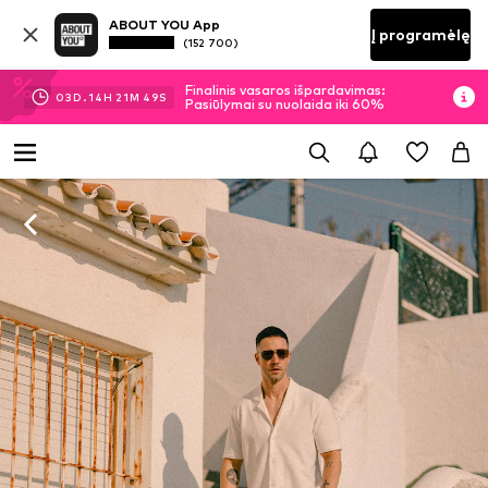
ABOUT YOU App
Į programėlę
(152 700)
Finalinis vasaros išpardavimas:
03
D.
14
H
21
M
48
S
Pasiūlymai su nuolaida iki 60%