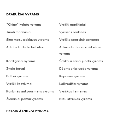
DRABUŽIAI VYRAMS
"Chino" kelnės vyrams
Vyriški marškiniai
Juodi marškiniai
Vyriškos rankinės
Šiuo metu paklausu vyrams
Vyriška sportinė apranga
Adidas futbolo bateliai
Auliniai batai su raišteliais
vyrams
Kardiganai vyrams
Šalikai ir šaliai juoda vyrams
Žygio batai
Džemperiai uoda vyrams
Paltai vyrams
Kuprinės vyrams
Vyriški kostiumai
Laikrodžiai vyrams
Rankinės ant juosmens vyrams
Vyriškos liemenes
Žieminiai paltai vyrams
NIKE striukės vyrams
PREKIŲ ŽENKLAI VYRAMS