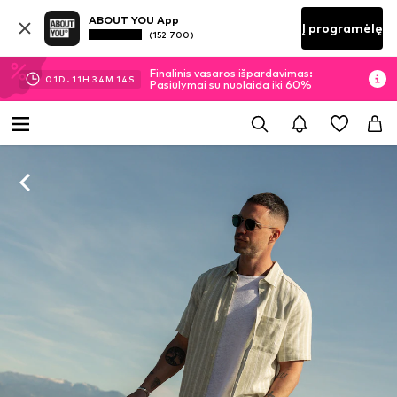
ABOUT YOU App
Į programėlę
(152 700)
Finalinis vasaros išpardavimas:
01
D.
11
H
34
M
13
S
Pasiūlymai su nuolaida iki 60%