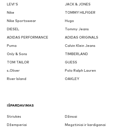
LEVI'S
JACK & JONES
Nike
TOMMY HILFIGER
Nike Sportswear
Hugo
DIESEL
Tommy Jeans
ADIDAS PERFORMANCE
ADIDAS ORIGINALS
Puma
Calvin Klein Jeans
Only & Sons
TIMBERLAND
TOM TAILOR
GUESS
s.Oliver
Polo Ralph Lauren
River Island
OAKLEY
IŠPARDAVIMAS
Striukės
Džinsai
Džemperiai
Megztiniai ir kardiganai