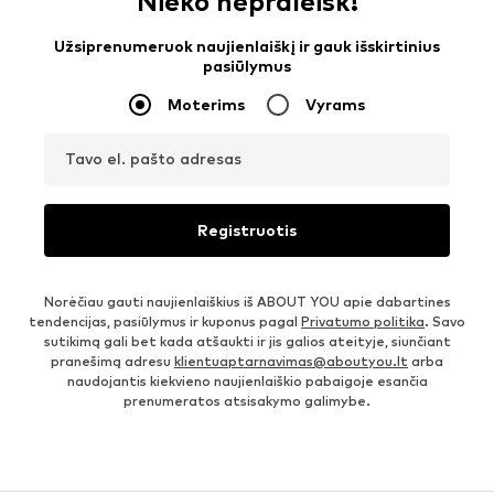
Nieko nepraleisk!
Užsiprenumeruok naujienlaiškį ir gauk išskirtinius
pasiūlymus
Moterims
Vyrams
Tavo el. pašto adresas
Registruotis
Norėčiau gauti naujienlaiškius iš ABOUT YOU apie dabartines
tendencijas, pasiūlymus ir kuponus pagal
Privatumo politika
. Savo
sutikimą gali bet kada atšaukti ir jis galios ateityje, siunčiant
pranešimą adresu
klientuaptarnavimas@aboutyou.lt
arba
naudojantis kiekvieno naujienlaiškio pabaigoje esančia
prenumeratos atsisakymo galimybe.