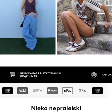
APMOKĖJIMAS PRISTAČIUS
30 DIENŲ 
Nieko nepraleisk!