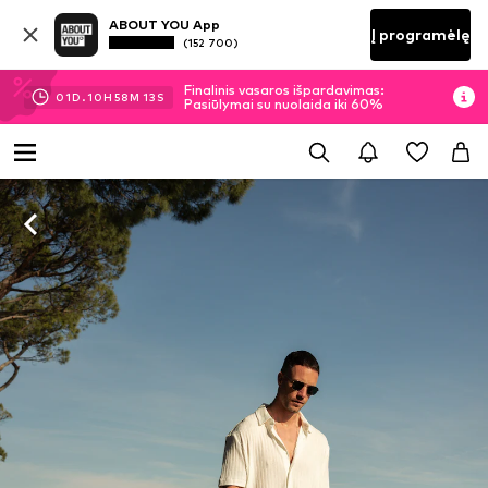
ABOUT YOU App
Į programėlę
(152 700)
Finalinis vasaros išpardavimas:
01
D.
10
H
58
M
12
S
Pasiūlymai su nuolaida iki 60%