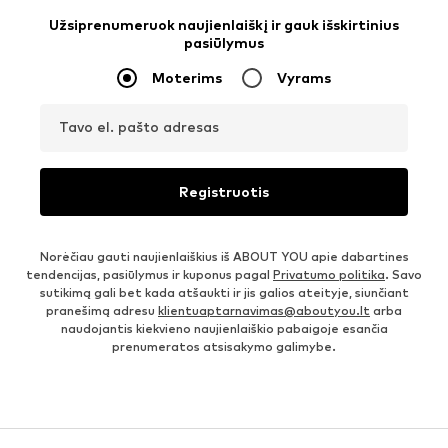
Užsiprenumeruok naujienlaiškį ir gauk išskirtinius
pasiūlymus
Moterims
Vyrams
Tavo el. pašto adresas
Registruotis
Norėčiau gauti naujienlaiškius iš ABOUT YOU apie dabartines
tendencijas, pasiūlymus ir kuponus pagal
Privatumo politika
. Savo
sutikimą gali bet kada atšaukti ir jis galios ateityje, siunčiant
pranešimą adresu
klientuaptarnavimas@aboutyou.lt
arba
naudojantis kiekvieno naujienlaiškio pabaigoje esančia
prenumeratos atsisakymo galimybe.