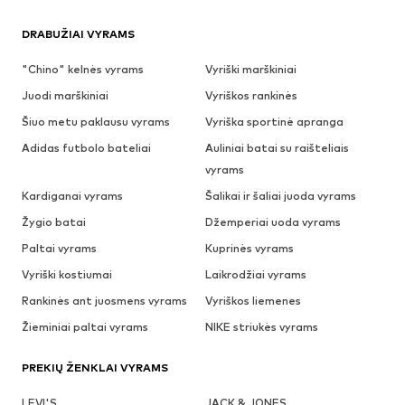
DRABUŽIAI VYRAMS
"Chino" kelnės vyrams
Vyriški marškiniai
Juodi marškiniai
Vyriškos rankinės
Šiuo metu paklausu vyrams
Vyriška sportinė apranga
Adidas futbolo bateliai
Auliniai batai su raišteliais
vyrams
Kardiganai vyrams
Šalikai ir šaliai juoda vyrams
Žygio batai
Džemperiai uoda vyrams
Paltai vyrams
Kuprinės vyrams
Vyriški kostiumai
Laikrodžiai vyrams
Rankinės ant juosmens vyrams
Vyriškos liemenes
Žieminiai paltai vyrams
NIKE striukės vyrams
PREKIŲ ŽENKLAI VYRAMS
LEVI'S
JACK & JONES