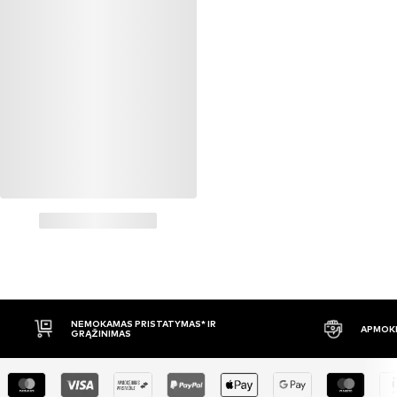
NEMOKAMAS PRISTATYMAS* IR
APMOKĖ
GRĄŽINIMAS