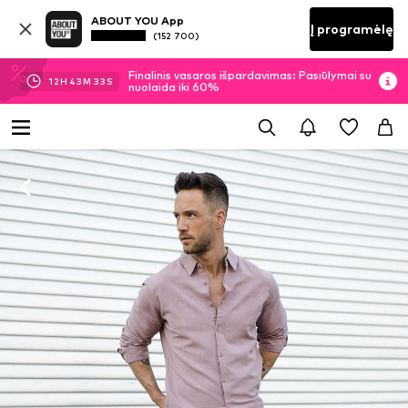
ABOUT YOU App
Į programėlę
(152 700)
Finalinis vasaros išpardavimas: Pasiūlymai su
12
H
43
M
33
S
nuolaida iki 60%