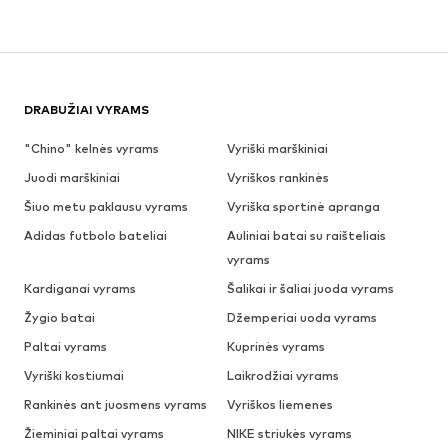
DRABUŽIAI VYRAMS
"Chino" kelnės vyrams
Vyriški marškiniai
Juodi marškiniai
Vyriškos rankinės
Šiuo metu paklausu vyrams
Vyriška sportinė apranga
Adidas futbolo bateliai
Auliniai batai su raišteliais
vyrams
Kardiganai vyrams
Šalikai ir šaliai juoda vyrams
Žygio batai
Džemperiai uoda vyrams
Paltai vyrams
Kuprinės vyrams
Vyriški kostiumai
Laikrodžiai vyrams
Rankinės ant juosmens vyrams
Vyriškos liemenes
Žieminiai paltai vyrams
NIKE striukės vyrams