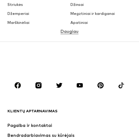
Striukės
Džinsai
Džemperiai
Megztiniai ir kardiganai
Marškinėliai
Apatiniai
Daugiau
Kelnės
Marškiniai
Paltai
Kostiumai ir švarkai
Maudymosi drabužiai
Dideli dydžiai
Batai
Sportas
Aksesuarai
Premium
DRABUŽIAI
Naujienos
Šiuo metu paklausu
Marškinėliai
Džinsai
KLIENTŲ APTARNAVIMAS
Striukės
Treningo dalys
Kelnės
Marškiniai
Pagalba ir kontaktai
Apatiniai
Megztiniai
Bendradarbiavimas su kūrėjais
Kostiumai ir švarkai
Paltai