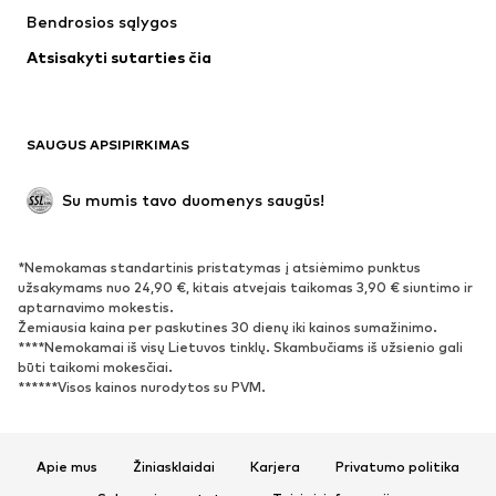
Bendrosios sąlygos
Maudymosi drabužiai
Dideli dydžiai
Atsisakyti sutarties čia
Proginiai
Išskirtiniai
Antrinis panaudojimas
BATAI
SAUGUS APSIPIRKIMAS
Naujienos
Šiuo metu paklausu
Su mumis tavo duomenys saugūs!
Batai ir auliniai batai
Sportbačiai
Bateliai
Sportiniai batai
*Nemokamas standartinis pristatymas į atsiėmimo punktus
Atviri batai
Išskirtiniai
užsakymams nuo 24,90 €, kitais atvejais taikomas 3,90 € siuntimo ir
aptarnavimo mokestis.
Žemiausia kaina per paskutines 30 dienų iki kainos sumažinimo.
SPORTAS
****Nemokamai iš visų Lietuvos tinklų. Skambučiams iš užsienio gali
būti taikomi mokesčiai.
Sportiniai drabužiai
Sporto šakos
******Visos kainos nurodytos su PVM.
Sportiniai batai
Sportinės kuprinės ir krepšiai
Aksesuarai sportui
Apie mus
Žiniasklaidai
Karjera
Privatumo politika
AKSESUARAI