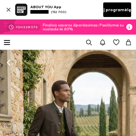
ABOUT YOU App
Į programėlę
(152 700)
Finalinis vasaros išpardavimas: Pasiūlymai su
10
H
32
M
56
S
nuolaida iki 60%