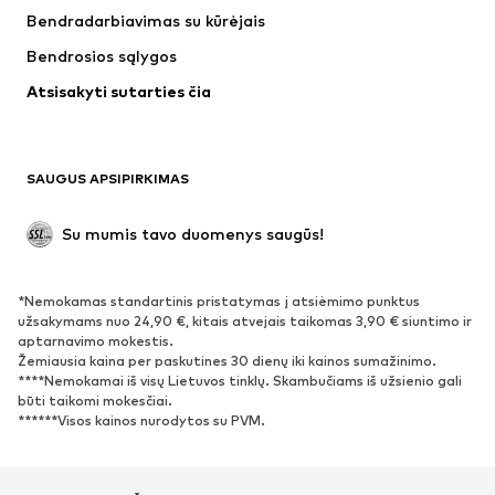
Apatiniai
Megztiniai
Bendradarbiavimas su kūrėjais
Kostiumai ir švarkai
Paltai
Bendrosios sąlygos
Maudymosi drabužiai
Dideli dydžiai
Atsisakyti sutarties čia
Proginiai
Išskirtiniai
Antrinis panaudojimas
BATAI
SAUGUS APSIPIRKIMAS
Naujienos
Šiuo metu paklausu
Su mumis tavo duomenys saugūs!
Batai ir auliniai batai
Sportbačiai
Bateliai
Sportiniai batai
*Nemokamas standartinis pristatymas į atsiėmimo punktus
Atviri batai
Išskirtiniai
užsakymams nuo 24,90 €, kitais atvejais taikomas 3,90 € siuntimo ir
aptarnavimo mokestis.
Žemiausia kaina per paskutines 30 dienų iki kainos sumažinimo.
SPORTAS
****Nemokamai iš visų Lietuvos tinklų. Skambučiams iš užsienio gali
būti taikomi mokesčiai.
Sportiniai drabužiai
Sporto šakos
******Visos kainos nurodytos su PVM.
Sportiniai batai
Sportinės kuprinės ir krepšiai
Aksesuarai sportui