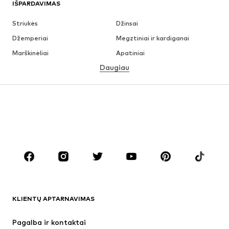
IŠPARDAVIMAS
Striukės
Džinsai
Džemperiai
Megztiniai ir kardiganai
Marškinėliai
Apatiniai
Daugiau
Kelnės
Marškiniai
Paltai
Kostiumai ir švarkai
Maudymosi drabužiai
Dideli dydžiai
Batai
Sportas
Aksesuarai
Premium
DRABUŽIAI
Naujienos
Šiuo metu paklausu
Marškinėliai
Džinsai
KLIENTŲ APTARNAVIMAS
Striukės
Treningo dalys
Kelnės
Marškiniai
Pagalba ir kontaktai