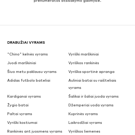
prenumeratos atsisakymo galimybe.
DRABUŽIAI VYRAMS
"Chino" kelnės vyrams
Vyriški marškiniai
Juodi marškiniai
Vyriškos rankinės
Šiuo metu paklausu vyrams
Vyriška sportinė apranga
Adidas futbolo bateliai
Auliniai batai su raišteliais
vyrams
Kardiganai vyrams
Šalikai ir šaliai juoda vyrams
Žygio batai
Džemperiai uoda vyrams
Paltai vyrams
Kuprinės vyrams
Vyriški kostiumai
Laikrodžiai vyrams
Rankinės ant juosmens vyrams
Vyriškos liemenes