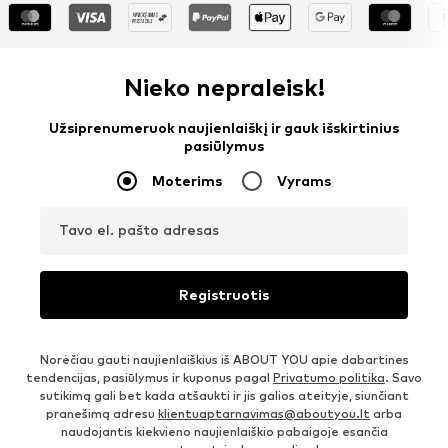
Nieko nepraleisk!
Užsiprenumeruok naujienlaiškį ir gauk išskirtinius
pasiūlymus
Moterims
Vyrams
Tavo el. pašto adresas
Registruotis
Norėčiau gauti naujienlaiškius iš ABOUT YOU apie dabartines
tendencijas, pasiūlymus ir kuponus pagal
Privatumo politika
. Savo
sutikimą gali bet kada atšaukti ir jis galios ateityje, siunčiant
pranešimą adresu
klientuaptarnavimas@aboutyou.lt
arba
naudojantis kiekvieno naujienlaiškio pabaigoje esančia