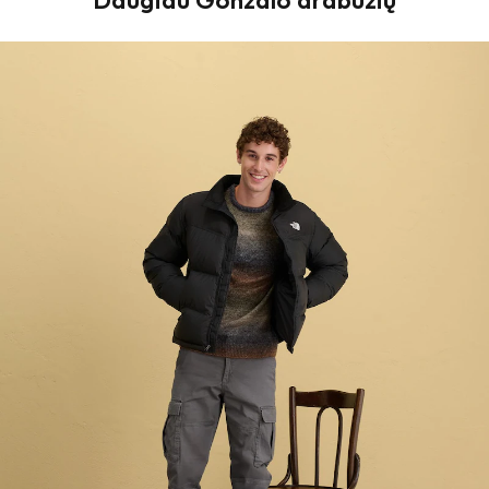
Daugiau Gonzalo drabužių