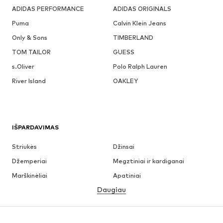
ADIDAS PERFORMANCE
ADIDAS ORIGINALS
Puma
Calvin Klein Jeans
Only & Sons
TIMBERLAND
TOM TAILOR
GUESS
s.Oliver
Polo Ralph Lauren
River Island
OAKLEY
IŠPARDAVIMAS
Striukės
Džinsai
Džemperiai
Megztiniai ir kardiganai
Marškinėliai
Apatiniai
Daugiau
Kelnės
Marškiniai
Paltai
Kostiumai ir švarkai
Maudymosi drabužiai
Dideli dydžiai