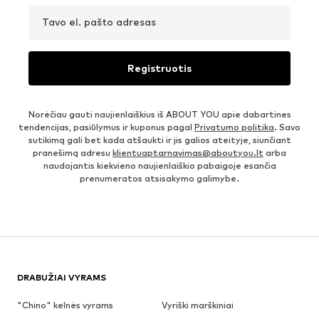
Tavo el. pašto adresas
Registruotis
Norėčiau gauti naujienlaiškius iš ABOUT YOU apie dabartines
tendencijas, pasiūlymus ir kuponus pagal
Privatumo politika
. Savo
sutikimą gali bet kada atšaukti ir jis galios ateityje, siunčiant
pranešimą adresu
klientuaptarnavimas@aboutyou.lt
arba
naudojantis kiekvieno naujienlaiškio pabaigoje esančia
prenumeratos atsisakymo galimybe.
DRABUŽIAI VYRAMS
"Chino" kelnės vyrams
Vyriški marškiniai