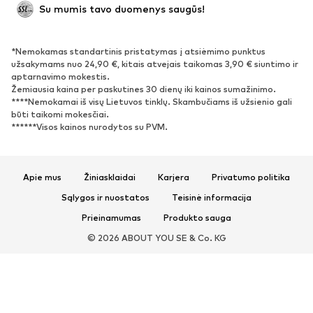
Naujienos
Šiuo metu paklausu
Su mumis tavo duomenys saugūs!
Batai ir auliniai batai
Sportbačiai
Bateliai
Sportiniai batai
*Nemokamas standartinis pristatymas į atsiėmimo punktus
Atviri batai
Išskirtiniai
užsakymams nuo 24,90 €, kitais atvejais taikomas 3,90 € siuntimo ir
aptarnavimo mokestis.
Žemiausia kaina per paskutines 30 dienų iki kainos sumažinimo.
SPORTAS
****Nemokamai iš visų Lietuvos tinklų. Skambučiams iš užsienio gali
būti taikomi mokesčiai.
Sportiniai drabužiai
Sporto šakos
******Visos kainos nurodytos su PVM.
Sportiniai batai
Sportinės kuprinės ir krepšiai
Aksesuarai sportui
Apie mus
Žiniasklaidai
Karjera
Privatumo politika
AKSESUARAI
Sąlygos ir nuostatos
Teisinė informacija
Prieinamumas
Produkto sauga
Naujienos
Kepurės
© 2026 ABOUT YOU SE & Co. KG
Diržai
Krepšiai ir kuprinės
Laikrodžiai
Juvelyriniai dirbiniai
Akiniai nuo saulės
Piniginės ir kosmetinės
Kaklaraiščiai ir aksesuarai
Šalikai ir šaliai