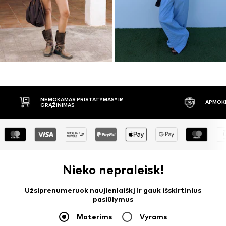
APMOKĖJIMAS PRISTAČIUS
30 DIENŲ 
Nieko nepraleisk!
Užsiprenumeruok naujienlaiškį ir gauk išskirtinius
pasiūlymus
Moterims
Vyrams