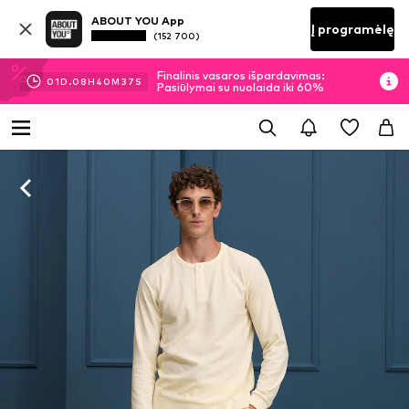
ABOUT YOU App
Į programėlę
(152 700)
Finalinis vasaros išpardavimas:
01
D.
08
H
40
M
36
S
Pasiūlymai su nuolaida iki 60%