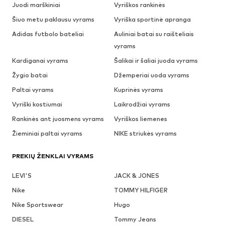
Juodi marškiniai
Vyriškos rankinės
Šiuo metu paklausu vyrams
Vyriška sportinė apranga
Adidas futbolo bateliai
Auliniai batai su raišteliais
vyrams
Kardiganai vyrams
Šalikai ir šaliai juoda vyrams
Žygio batai
Džemperiai uoda vyrams
Paltai vyrams
Kuprinės vyrams
Vyriški kostiumai
Laikrodžiai vyrams
Rankinės ant juosmens vyrams
Vyriškos liemenes
Žieminiai paltai vyrams
NIKE striukės vyrams
PREKIŲ ŽENKLAI VYRAMS
LEVI'S
JACK & JONES
Nike
TOMMY HILFIGER
Nike Sportswear
Hugo
DIESEL
Tommy Jeans