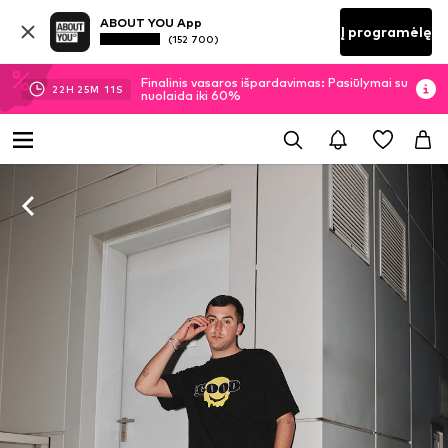
ABOUT YOU App
Į programėlę
(152 700)
Finalinis vasaros išpardavimas: Pasiūlymai su
22
H
25
M
11
S
nuolaida iki 60%