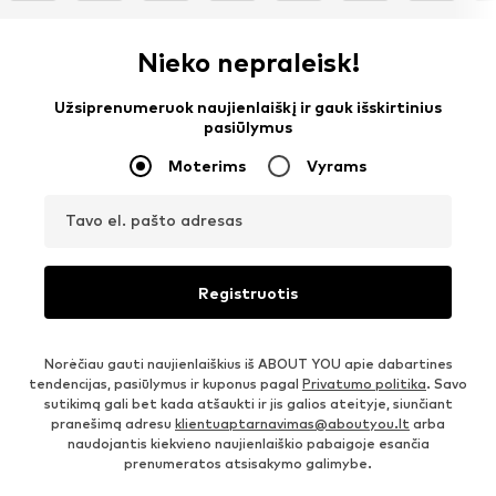
Nieko nepraleisk!
Užsiprenumeruok naujienlaiškį ir gauk išskirtinius
pasiūlymus
Moterims
Vyrams
Tavo el. pašto adresas
Registruotis
Norėčiau gauti naujienlaiškius iš ABOUT YOU apie dabartines
tendencijas, pasiūlymus ir kuponus pagal
Privatumo politika
. Savo
sutikimą gali bet kada atšaukti ir jis galios ateityje, siunčiant
pranešimą adresu
klientuaptarnavimas@aboutyou.lt
arba
naudojantis kiekvieno naujienlaiškio pabaigoje esančia
prenumeratos atsisakymo galimybe.