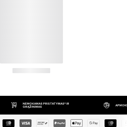
NEMOKAMAS PRISTATYMAS* IR
APMOKĖ
GRĄŽINIMAS