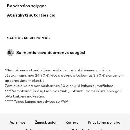
Bendrosios sąlygos
Maudymosi drabužiai
Dideli dydžiai
Atsisakyti sutarties čia
Proginiai
Išskirtiniai
Antrinis panaudojimas
BATAI
SAUGUS APSIPIRKIMAS
Naujienos
Šiuo metu paklausu
Su mumis tavo duomenys saugūs!
Batai ir auliniai batai
Sportbačiai
Bateliai
Sportiniai batai
*Nemokamas standartinis pristatymas į atsiėmimo punktus
Atviri batai
Išskirtiniai
užsakymams nuo 24,90 €, kitais atvejais taikomas 3,90 € siuntimo ir
aptarnavimo mokestis.
Žemiausia kaina per paskutines 30 dienų iki kainos sumažinimo.
SPORTAS
****Nemokamai iš visų Lietuvos tinklų. Skambučiams iš užsienio gali
būti taikomi mokesčiai.
Sportiniai drabužiai
Sporto šakos
******Visos kainos nurodytos su PVM.
Sportiniai batai
Sportinės kuprinės ir krepšiai
Aksesuarai sportui
Apie mus
Žiniasklaidai
Karjera
Privatumo politika
AKSESUARAI