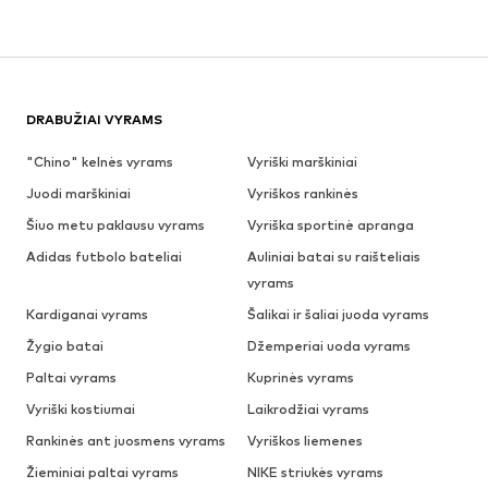
DRABUŽIAI VYRAMS
"Chino" kelnės vyrams
Vyriški marškiniai
Juodi marškiniai
Vyriškos rankinės
Šiuo metu paklausu vyrams
Vyriška sportinė apranga
Adidas futbolo bateliai
Auliniai batai su raišteliais
vyrams
Kardiganai vyrams
Šalikai ir šaliai juoda vyrams
Žygio batai
Džemperiai uoda vyrams
Paltai vyrams
Kuprinės vyrams
Vyriški kostiumai
Laikrodžiai vyrams
Rankinės ant juosmens vyrams
Vyriškos liemenes
Žieminiai paltai vyrams
NIKE striukės vyrams