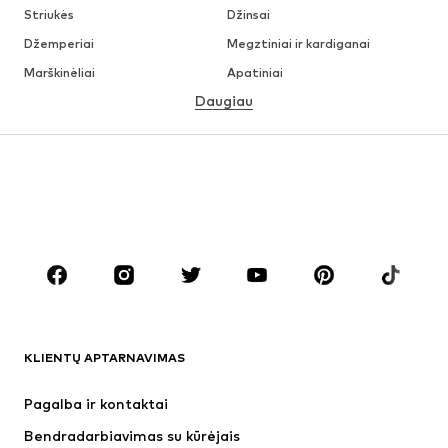
Striukės
Džinsai
Džemperiai
Megztiniai ir kardiganai
Marškinėliai
Apatiniai
Daugiau
Kelnės
Marškiniai
Paltai
Kostiumai ir švarkai
Maudymosi drabužiai
Dideli dydžiai
Batai
Sportas
Aksesuarai
Premium
DRABUŽIAI
Naujienos
Šiuo metu paklausu
Marškinėliai
Džinsai
KLIENTŲ APTARNAVIMAS
Striukės
Treningo dalys
Kelnės
Marškiniai
Pagalba ir kontaktai
Apatiniai
Megztiniai
Bendradarbiavimas su kūrėjais
Kostiumai ir švarkai
Paltai