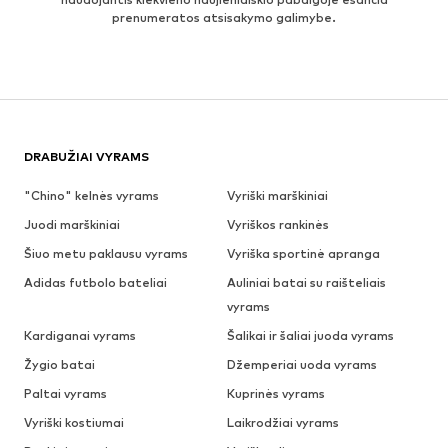
prenumeratos atsisakymo galimybe.
DRABUŽIAI VYRAMS
"Chino" kelnės vyrams
Vyriški marškiniai
Juodi marškiniai
Vyriškos rankinės
Šiuo metu paklausu vyrams
Vyriška sportinė apranga
Adidas futbolo bateliai
Auliniai batai su raišteliais
vyrams
Kardiganai vyrams
Šalikai ir šaliai juoda vyrams
Žygio batai
Džemperiai uoda vyrams
Paltai vyrams
Kuprinės vyrams
Vyriški kostiumai
Laikrodžiai vyrams