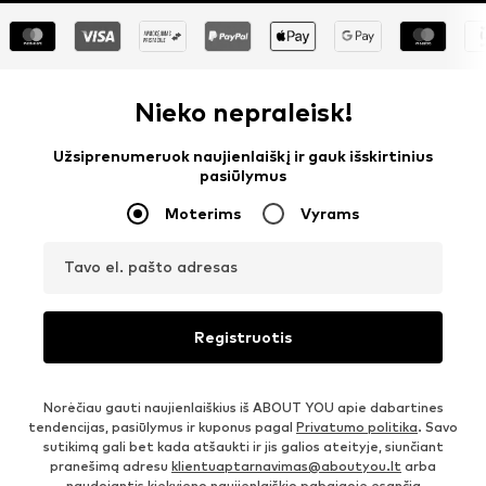
Nieko nepraleisk!
Užsiprenumeruok naujienlaiškį ir gauk išskirtinius
pasiūlymus
Moterims
Vyrams
Tavo el. pašto adresas
Registruotis
Norėčiau gauti naujienlaiškius iš ABOUT YOU apie dabartines
tendencijas, pasiūlymus ir kuponus pagal
Privatumo politika
. Savo
sutikimą gali bet kada atšaukti ir jis galios ateityje, siunčiant
pranešimą adresu
klientuaptarnavimas@aboutyou.lt
arba
naudojantis kiekvieno naujienlaiškio pabaigoje esančia