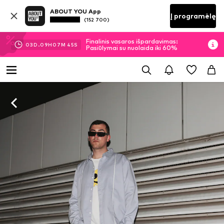
ABOUT YOU App
Į programėlę
(152 700)
Finalinis vasaros išpardavimas:
03
D.
09
H
07
M
44
S
Pasiūlymai su nuolaida iki 60%