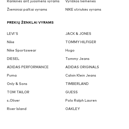
Rankinės ant juosmens vyrams
Vyriškos liemenes
Žieminiai paltai vyrams
NIKE striukės vyrams
PREKIŲ ŽENKLAI VYRAMS
LEVI'S
JACK & JONES
Nike
TOMMY HILFIGER
Nike Sportswear
Hugo
DIESEL
Tommy Jeans
ADIDAS PERFORMANCE
ADIDAS ORIGINALS
Puma
Calvin Klein Jeans
Only & Sons
TIMBERLAND
TOM TAILOR
GUESS
s.Oliver
Polo Ralph Lauren
River Island
OAKLEY