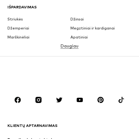
IŠPARDAVIMAS
Striukės
Džinsai
Džemperiai
Megztiniai ir kardiganai
Marškinėliai
Apatiniai
Daugiau
Kelnės
Marškiniai
Paltai
Kostiumai ir švarkai
Maudymosi drabužiai
Dideli dydžiai
Batai
Sportas
Aksesuarai
Premium
DRABUŽIAI
Naujienos
Šiuo metu paklausu
Marškinėliai
Džinsai
KLIENTŲ APTARNAVIMAS
Striukės
Treningo dalys
Kelnės
Marškiniai