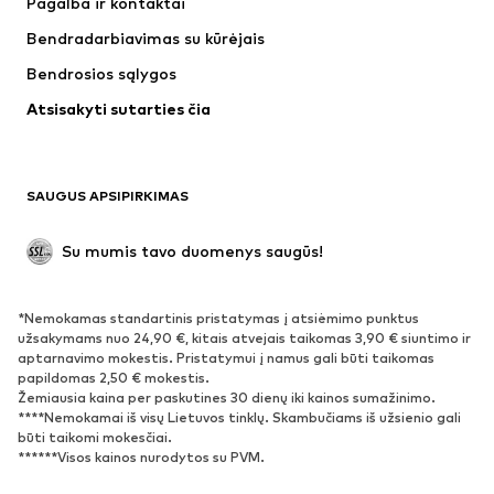
Pagalba ir kontaktai
Apatiniai
Megztiniai
Bendradarbiavimas su kūrėjais
Kostiumai ir švarkai
Paltai
Bendrosios sąlygos
Maudymosi drabužiai
Dideli dydžiai
Atsisakyti sutarties čia
Proginiai
Išskirtiniai
Antrinis panaudojimas
BATAI
SAUGUS APSIPIRKIMAS
Naujienos
Šiuo metu paklausu
Su mumis tavo duomenys saugūs!
Batai ir auliniai batai
Sportbačiai
Bateliai
Sportiniai batai
*Nemokamas standartinis pristatymas į atsiėmimo punktus
Atviri batai
Išskirtiniai
užsakymams nuo 24,90 €, kitais atvejais taikomas 3,90 € siuntimo ir
aptarnavimo mokestis. Pristatymui į namus gali būti taikomas
papildomas 2,50 € mokestis.
SPORTAS
Žemiausia kaina per paskutines 30 dienų iki kainos sumažinimo.
****Nemokamai iš visų Lietuvos tinklų. Skambučiams iš užsienio gali
Sportiniai drabužiai
Sporto šakos
būti taikomi mokesčiai.
******Visos kainos nurodytos su PVM.
Sportiniai batai
Sportinės kuprinės ir krepšiai
Aksesuarai sportui