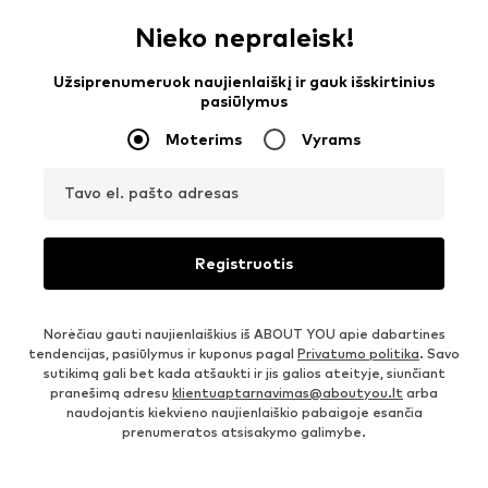
Nieko nepraleisk!
Užsiprenumeruok naujienlaiškį ir gauk išskirtinius
pasiūlymus
Moterims
Vyrams
Tavo el. pašto adresas
Registruotis
Norėčiau gauti naujienlaiškius iš ABOUT YOU apie dabartines
tendencijas, pasiūlymus ir kuponus pagal
Privatumo politika
. Savo
sutikimą gali bet kada atšaukti ir jis galios ateityje, siunčiant
pranešimą adresu
klientuaptarnavimas@aboutyou.lt
arba
naudojantis kiekvieno naujienlaiškio pabaigoje esančia
prenumeratos atsisakymo galimybe.