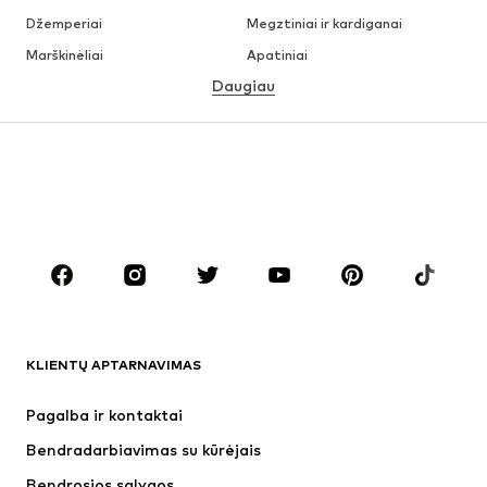
Džemperiai
Megztiniai ir kardiganai
Marškinėliai
Apatiniai
Daugiau
Kelnės
Marškiniai
Paltai
Kostiumai ir švarkai
Maudymosi drabužiai
Dideli dydžiai
Batai
Sportas
Aksesuarai
Premium
DRABUŽIAI
Naujienos
Šiuo metu paklausu
Marškinėliai
Džinsai
KLIENTŲ APTARNAVIMAS
Striukės
Treningo dalys
Kelnės
Marškiniai
Pagalba ir kontaktai
Apatiniai
Megztiniai
Bendradarbiavimas su kūrėjais
Kostiumai ir švarkai
Paltai
Bendrosios sąlygos