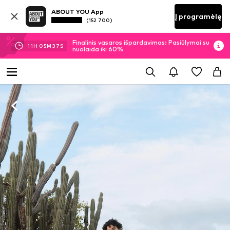
ABOUT YOU App
Į programėlę
(152 700)
Finalinis vasaros išpardavimas: Pasiūlymai su
11
H
05
M
36
S
nuolaida iki 60%