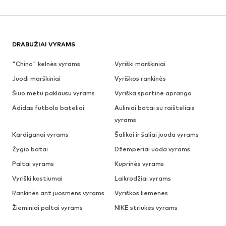
DRABUŽIAI VYRAMS
"Chino" kelnės vyrams
Vyriški marškiniai
Juodi marškiniai
Vyriškos rankinės
Šiuo metu paklausu vyrams
Vyriška sportinė apranga
Adidas futbolo bateliai
Auliniai batai su raišteliais
vyrams
Kardiganai vyrams
Šalikai ir šaliai juoda vyrams
Žygio batai
Džemperiai uoda vyrams
Paltai vyrams
Kuprinės vyrams
Vyriški kostiumai
Laikrodžiai vyrams
Rankinės ant juosmens vyrams
Vyriškos liemenes
Žieminiai paltai vyrams
NIKE striukės vyrams