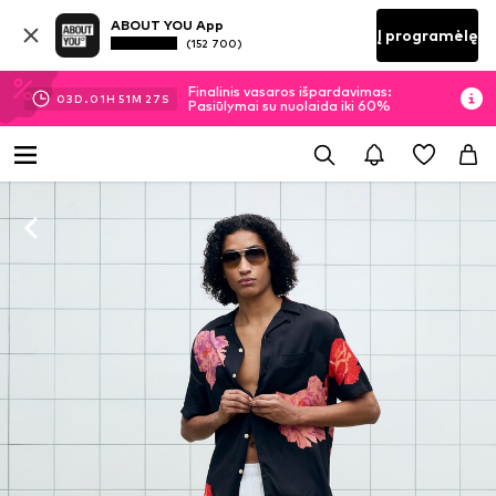
ABOUT YOU App
Į programėlę
(152 700)
Finalinis vasaros išpardavimas:
03
D.
01
H
51
M
27
S
Pasiūlymai su nuolaida iki 60%