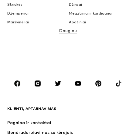
Striukės
Džinsai
Džemperiai
Megztiniai ir kardiganai
Marškinėliai
Apatiniai
Daugiau
Kelnės
Marškiniai
Paltai
Kostiumai ir švarkai
Maudymosi drabužiai
Dideli dydžiai
Batai
Sportas
Aksesuarai
Premium
DRABUŽIAI
Naujienos
Šiuo metu paklausu
Marškinėliai
Džinsai
KLIENTŲ APTARNAVIMAS
Striukės
Treningo dalys
Kelnės
Marškiniai
Pagalba ir kontaktai
Apatiniai
Megztiniai
Bendradarbiavimas su kūrėjais
Kostiumai ir švarkai
Paltai