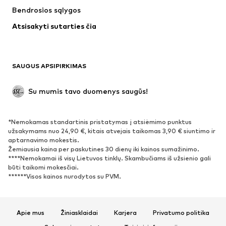
Bendrosios sąlygos
Maudymosi drabužiai
Dideli dydžiai
Atsisakyti sutarties čia
Proginiai
Išskirtiniai
Antrinis panaudojimas
BATAI
SAUGUS APSIPIRKIMAS
Naujienos
Šiuo metu paklausu
Su mumis tavo duomenys saugūs!
Batai ir auliniai batai
Sportbačiai
Bateliai
Sportiniai batai
*Nemokamas standartinis pristatymas į atsiėmimo punktus
Atviri batai
Išskirtiniai
užsakymams nuo 24,90 €, kitais atvejais taikomas 3,90 € siuntimo ir
aptarnavimo mokestis.
Žemiausia kaina per paskutines 30 dienų iki kainos sumažinimo.
SPORTAS
****Nemokamai iš visų Lietuvos tinklų. Skambučiams iš užsienio gali
būti taikomi mokesčiai.
Sportiniai drabužiai
Sporto šakos
******Visos kainos nurodytos su PVM.
Sportiniai batai
Sportinės kuprinės ir krepšiai
Aksesuarai sportui
Apie mus
Žiniasklaidai
Karjera
Privatumo politika
AKSESUARAI