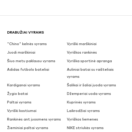
DRABUŽIAI VYRAMS
"Chino" kelnės vyrams
Vyriški marškiniai
Juodi marškiniai
Vyriškos rankinės
Šiuo metu paklausu vyrams
Vyriška sportinė apranga
Adidas futbolo bateliai
Auliniai batai su raišteliais
vyrams
Kardiganai vyrams
Šalikai ir šaliai juoda vyrams
Žygio batai
Džemperiai uoda vyrams
Paltai vyrams
Kuprinės vyrams
Vyriški kostiumai
Laikrodžiai vyrams
Rankinės ant juosmens vyrams
Vyriškos liemenes
Žieminiai paltai vyrams
NIKE striukės vyrams