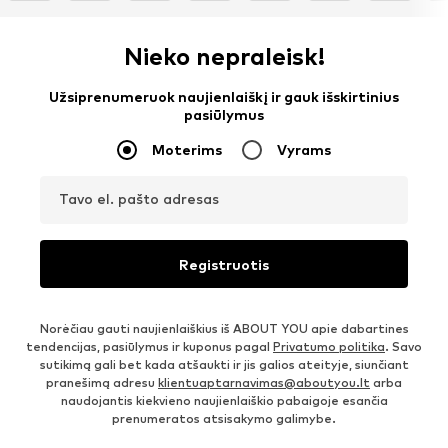
Nieko nepraleisk!
Užsiprenumeruok naujienlaiškį ir gauk išskirtinius
pasiūlymus
Moterims
Vyrams
Tavo el. pašto adresas
Registruotis
Norėčiau gauti naujienlaiškius iš ABOUT YOU apie dabartines
tendencijas, pasiūlymus ir kuponus pagal
Privatumo politika
. Savo
sutikimą gali bet kada atšaukti ir jis galios ateityje, siunčiant
pranešimą adresu
klientuaptarnavimas@aboutyou.lt
arba
naudojantis kiekvieno naujienlaiškio pabaigoje esančia
prenumeratos atsisakymo galimybe.