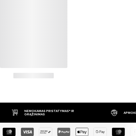
NEMOKAMAS PRISTATYMAS* IR
APMOKĖ
GRĄŽINIMAS