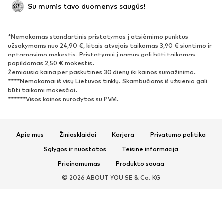
Naujienos
Šiuo metu paklausu
Su mumis tavo duomenys saugūs!
Batai ir auliniai batai
Sportbačiai
Bateliai
Sportiniai batai
*Nemokamas standartinis pristatymas į atsiėmimo punktus
Atviri batai
Išskirtiniai
užsakymams nuo 24,90 €, kitais atvejais taikomas 3,90 € siuntimo ir
aptarnavimo mokestis. Pristatymui į namus gali būti taikomas
papildomas 2,50 € mokestis.
SPORTAS
Žemiausia kaina per paskutines 30 dienų iki kainos sumažinimo.
****Nemokamai iš visų Lietuvos tinklų. Skambučiams iš užsienio gali
Sportiniai drabužiai
Sporto šakos
būti taikomi mokesčiai.
******Visos kainos nurodytos su PVM.
Sportiniai batai
Sportinės kuprinės ir krepšiai
Aksesuarai sportui
Apie mus
Žiniasklaidai
Karjera
Privatumo politika
AKSESUARAI
Sąlygos ir nuostatos
Teisinė informacija
Naujienos
Kepurės
Prieinamumas
Produkto sauga
Diržai
Krepšiai ir kuprinės
© 2026 ABOUT YOU SE & Co. KG
Laikrodžiai
Juvelyriniai dirbiniai
Akiniai nuo saulės
Piniginės ir kosmetinės
Kaklaraiščiai ir aksesuarai
Šalikai ir šaliai