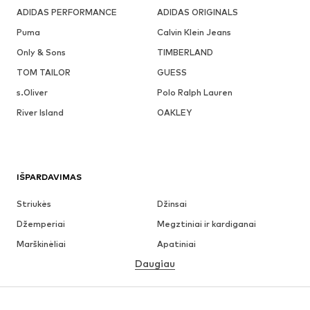
ADIDAS PERFORMANCE
ADIDAS ORIGINALS
Puma
Calvin Klein Jeans
Only & Sons
TIMBERLAND
TOM TAILOR
GUESS
s.Oliver
Polo Ralph Lauren
River Island
OAKLEY
IŠPARDAVIMAS
Striukės
Džinsai
Džemperiai
Megztiniai ir kardiganai
Marškinėliai
Apatiniai
Daugiau
Kelnės
Marškiniai
Paltai
Kostiumai ir švarkai
Maudymosi drabužiai
Dideli dydžiai