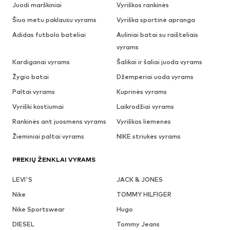
Juodi marškiniai
Vyriškos rankinės
Šiuo metu paklausu vyrams
Vyriška sportinė apranga
Adidas futbolo bateliai
Auliniai batai su raišteliais
vyrams
Kardiganai vyrams
Šalikai ir šaliai juoda vyrams
Žygio batai
Džemperiai uoda vyrams
Paltai vyrams
Kuprinės vyrams
Vyriški kostiumai
Laikrodžiai vyrams
Rankinės ant juosmens vyrams
Vyriškos liemenes
Žieminiai paltai vyrams
NIKE striukės vyrams
PREKIŲ ŽENKLAI VYRAMS
LEVI'S
JACK & JONES
Nike
TOMMY HILFIGER
Nike Sportswear
Hugo
DIESEL
Tommy Jeans