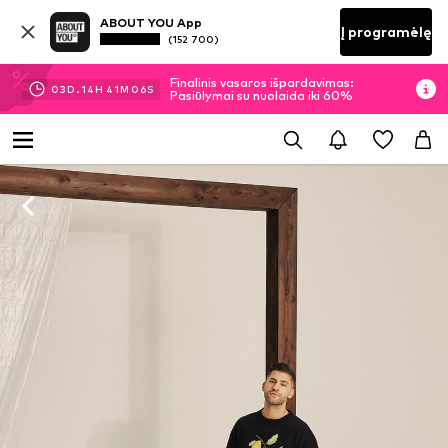
ABOUT YOU App
Į programėlę
(152 700)
Finalinis vasaros išpardavimas:
03
D.
14
H
41
M
05
S
Pasiūlymai su nuolaida iki 60%