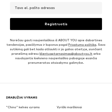
Tavo el. pašto adresas
Registruotis
Norėčiau gauti naujienlaiškius iš ABOUT YOU apie dabartines
tendencijas, pasiūlymus ir kuponus pagal
Privatumo politika
. Savo
sutikimą gali bet kada atšaukti ir jis galios ateityje, siunčiant
pranešimą adresu
klientuaptarnavimas@aboutyou.lt
arba
naudojantis kiekvieno naujienlaiškio pabaigoje esančia
prenumeratos atsisakymo galimybe.
DRABUŽIAI VYRAMS
"Chino" kelnės vyrams
Vyriški marškiniai