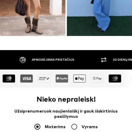
APMOKĖJIMAS PRISTAČIUS
30 DIENŲ 
Nieko nepraleisk!
Užsiprenumeruok naujienlaiškį ir gauk išskirtinius
pasiūlymus
Moterims
Vyrams