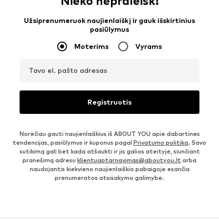
Nieko nepraleisk!
Užsiprenumeruok naujienlaiškį ir gauk išskirtinius
pasiūlymus
Moterims
Vyrams
Tavo el. pašto adresas
Registruotis
Norėčiau gauti naujienlaiškius iš ABOUT YOU apie dabartines
tendencijas, pasiūlymus ir kuponus pagal
Privatumo politika
. Savo
sutikimą gali bet kada atšaukti ir jis galios ateityje, siunčiant
pranešimą adresu
klientuaptarnavimas@aboutyou.lt
arba
naudojantis kiekvieno naujienlaiškio pabaigoje esančia
prenumeratos atsisakymo galimybe.