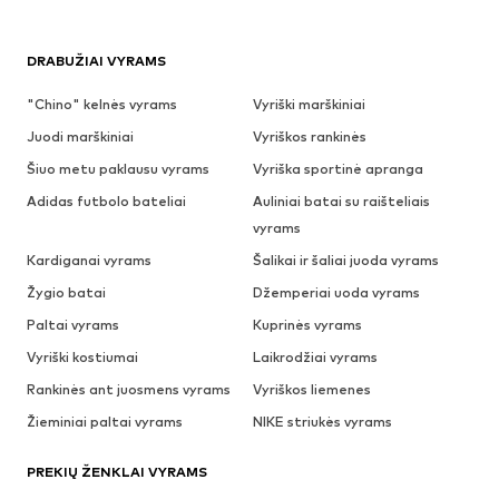
DRABUŽIAI VYRAMS
"Chino" kelnės vyrams
Vyriški marškiniai
Juodi marškiniai
Vyriškos rankinės
Šiuo metu paklausu vyrams
Vyriška sportinė apranga
Adidas futbolo bateliai
Auliniai batai su raišteliais
vyrams
Kardiganai vyrams
Šalikai ir šaliai juoda vyrams
Žygio batai
Džemperiai uoda vyrams
Paltai vyrams
Kuprinės vyrams
Vyriški kostiumai
Laikrodžiai vyrams
Rankinės ant juosmens vyrams
Vyriškos liemenes
Žieminiai paltai vyrams
NIKE striukės vyrams
PREKIŲ ŽENKLAI VYRAMS