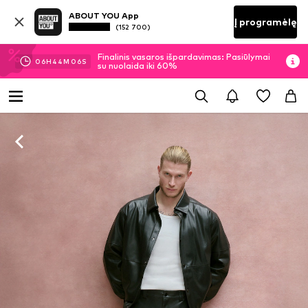
ABOUT YOU App
Į programėlę
(152 700)
Finalinis vasaros išpardavimas: Pasiūlymai
06
H
44
M
05
S
su nuolaida iki 60%