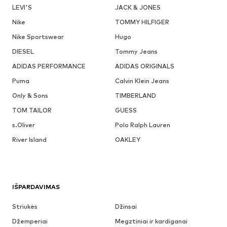
LEVI'S
JACK & JONES
Nike
TOMMY HILFIGER
Nike Sportswear
Hugo
DIESEL
Tommy Jeans
ADIDAS PERFORMANCE
ADIDAS ORIGINALS
Puma
Calvin Klein Jeans
Only & Sons
TIMBERLAND
TOM TAILOR
GUESS
s.Oliver
Polo Ralph Lauren
River Island
OAKLEY
IŠPARDAVIMAS
Striukės
Džinsai
Džemperiai
Megztiniai ir kardiganai