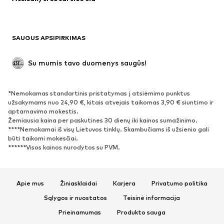
Proginiai
Išskirtiniai
Antrinis panaudojimas
BATAI
SAUGUS APSIPIRKIMAS
Naujienos
Šiuo metu paklausu
Su mumis tavo duomenys saugūs!
Batai ir auliniai batai
Sportbačiai
Bateliai
Sportiniai batai
*Nemokamas standartinis pristatymas į atsiėmimo punktus
Atviri batai
Išskirtiniai
užsakymams nuo 24,90 €, kitais atvejais taikomas 3,90 € siuntimo ir
aptarnavimo mokestis.
Žemiausia kaina per paskutines 30 dienų iki kainos sumažinimo.
SPORTAS
****Nemokamai iš visų Lietuvos tinklų. Skambučiams iš užsienio gali
būti taikomi mokesčiai.
Sportiniai drabužiai
Sporto šakos
******Visos kainos nurodytos su PVM.
Sportiniai batai
Sportinės kuprinės ir krepšiai
Aksesuarai sportui
Apie mus
Žiniasklaidai
Karjera
Privatumo politika
AKSESUARAI
Sąlygos ir nuostatos
Teisinė informacija
Prieinamumas
Produkto sauga
Naujienos
Kepurės