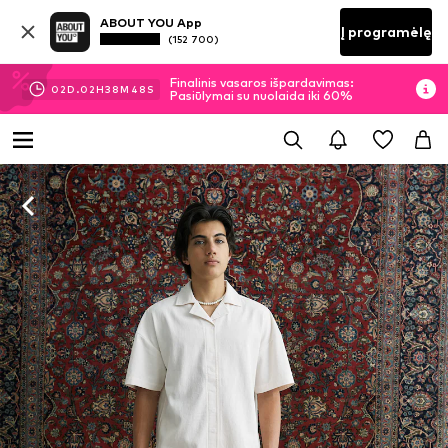
ABOUT YOU App
Į programėlę
(152 700)
Finalinis vasaros išpardavimas:
02
D.
02
H
38
M
47
S
Pasiūlymai su nuolaida iki 60%