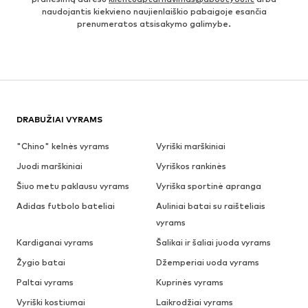
naudojantis kiekvieno naujienlaiškio pabaigoje esančia
prenumeratos atsisakymo galimybe.
DRABUŽIAI VYRAMS
"Chino" kelnės vyrams
Vyriški marškiniai
Juodi marškiniai
Vyriškos rankinės
Šiuo metu paklausu vyrams
Vyriška sportinė apranga
Adidas futbolo bateliai
Auliniai batai su raišteliais
vyrams
Kardiganai vyrams
Šalikai ir šaliai juoda vyrams
Žygio batai
Džemperiai uoda vyrams
Paltai vyrams
Kuprinės vyrams
Vyriški kostiumai
Laikrodžiai vyrams