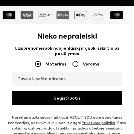
Nieko nepraleisk!
Užsiprenumeruok naujienlaiškį ir gauk išskirtinius
pasiūlymus
Moterims
Vyrams
Tavo el. pašto adresas
Registruotis
Norėčiau gauti naujienlaiškius iš ABOUT YOU apie dabartines
tendencijas, pasiūlymus ir kuponus pagal
Privatumo politika
. Savo
sutikimą gali bet kada atšaukti ir jis galios ateityje, siunčiant
pranešimą adresu
klientuaptarnavimas@aboutyou.lt
arba