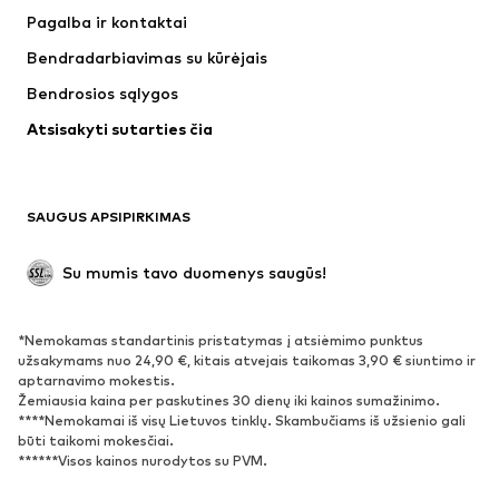
Kelnės
Marškiniai
Pagalba ir kontaktai
Apatiniai
Megztiniai
Bendradarbiavimas su kūrėjais
Kostiumai ir švarkai
Paltai
Bendrosios sąlygos
Maudymosi drabužiai
Dideli dydžiai
Atsisakyti sutarties čia
Proginiai
Išskirtiniai
Antrinis panaudojimas
BATAI
SAUGUS APSIPIRKIMAS
Naujienos
Šiuo metu paklausu
Su mumis tavo duomenys saugūs!
Batai ir auliniai batai
Sportbačiai
Bateliai
Sportiniai batai
*Nemokamas standartinis pristatymas į atsiėmimo punktus
Atviri batai
Išskirtiniai
užsakymams nuo 24,90 €, kitais atvejais taikomas 3,90 € siuntimo ir
aptarnavimo mokestis.
Žemiausia kaina per paskutines 30 dienų iki kainos sumažinimo.
SPORTAS
****Nemokamai iš visų Lietuvos tinklų. Skambučiams iš užsienio gali
būti taikomi mokesčiai.
Sportiniai drabužiai
Sporto šakos
******Visos kainos nurodytos su PVM.
Sportiniai batai
Sportinės kuprinės ir krepšiai