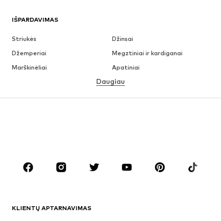
IŠPARDAVIMAS
Striukės
Džinsai
Džemperiai
Megztiniai ir kardiganai
Marškinėliai
Apatiniai
Daugiau
Kelnės
Marškiniai
Paltai
Kostiumai ir švarkai
Maudymosi drabužiai
Dideli dydžiai
Batai
Sportas
Aksesuarai
Premium
DRABUŽIAI
Naujienos
Šiuo metu paklausu
Marškinėliai
Džinsai
KLIENTŲ APTARNAVIMAS
Striukės
Treningo dalys