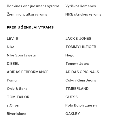
Rankinės ant juosmens vyrams
Vyriškos liemenes
Žieminiai paltai vyrams
NIKE striukės vyrams
PREKIŲ ŽENKLAI VYRAMS
LEVI'S
JACK & JONES
Nike
TOMMY HILFIGER
Nike Sportswear
Hugo
DIESEL
Tommy Jeans
ADIDAS PERFORMANCE
ADIDAS ORIGINALS
Puma
Calvin Klein Jeans
Only & Sons
TIMBERLAND
TOM TAILOR
GUESS
s.Oliver
Polo Ralph Lauren
River Island
OAKLEY