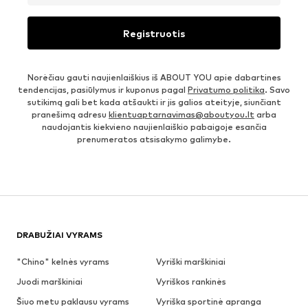
Registruotis
Norėčiau gauti naujienlaiškius iš ABOUT YOU apie dabartines
tendencijas, pasiūlymus ir kuponus pagal
Privatumo politika
. Savo
sutikimą gali bet kada atšaukti ir jis galios ateityje, siunčiant
pranešimą adresu
klientuaptarnavimas@aboutyou.lt
arba
naudojantis kiekvieno naujienlaiškio pabaigoje esančia
prenumeratos atsisakymo galimybe.
DRABUŽIAI VYRAMS
"Chino" kelnės vyrams
Vyriški marškiniai
Juodi marškiniai
Vyriškos rankinės
Šiuo metu paklausu vyrams
Vyriška sportinė apranga