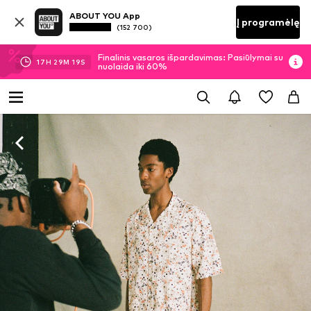
ABOUT YOU App
Į programėlę
(152 700)
Finalinis vasaros išpardavimas: Pasiūlymai su
17
H
29
M
18
S
nuolaida iki 60%