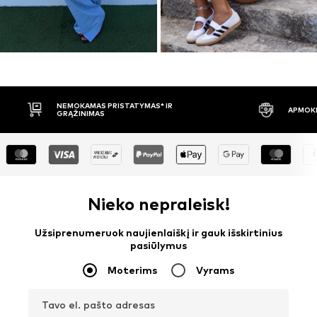
APMOKĖJIMAS PRISTAČIUS
30 DIENŲ 
Nieko nepraleisk!
Užsiprenumeruok naujienlaiškį ir gauk išskirtinius
pasiūlymus
Moterims
Vyrams
Tavo el. pašto adresas