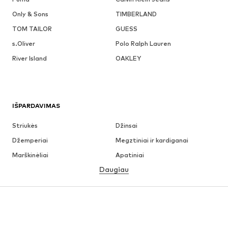
Only & Sons
TIMBERLAND
TOM TAILOR
GUESS
s.Oliver
Polo Ralph Lauren
River Island
OAKLEY
IŠPARDAVIMAS
Striukės
Džinsai
Džemperiai
Megztiniai ir kardiganai
Marškinėliai
Apatiniai
Daugiau
Kelnės
Marškiniai
Paltai
Kostiumai ir švarkai
Maudymosi drabužiai
Dideli dydžiai
Batai
Sportas