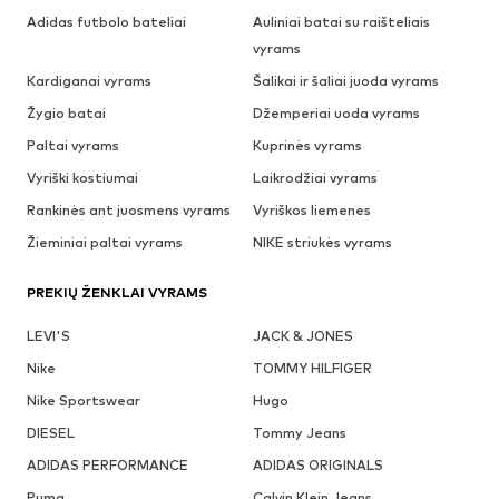
Adidas futbolo bateliai
Auliniai batai su raišteliais
vyrams
Kardiganai vyrams
Šalikai ir šaliai juoda vyrams
Žygio batai
Džemperiai uoda vyrams
Paltai vyrams
Kuprinės vyrams
Vyriški kostiumai
Laikrodžiai vyrams
Rankinės ant juosmens vyrams
Vyriškos liemenes
Žieminiai paltai vyrams
NIKE striukės vyrams
PREKIŲ ŽENKLAI VYRAMS
LEVI'S
JACK & JONES
Nike
TOMMY HILFIGER
Nike Sportswear
Hugo
DIESEL
Tommy Jeans
ADIDAS PERFORMANCE
ADIDAS ORIGINALS
Puma
Calvin Klein Jeans