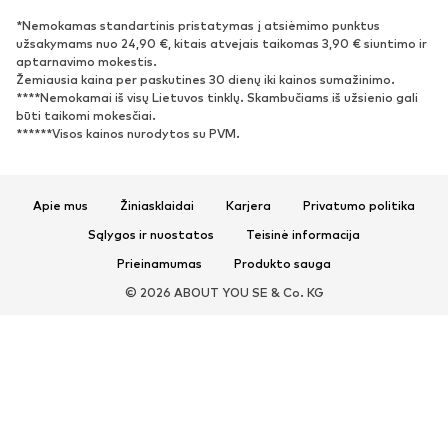
Bateliai
Sportiniai batai
*Nemokamas standartinis pristatymas į atsiėmimo punktus
Atviri batai
Išskirtiniai
užsakymams nuo 24,90 €, kitais atvejais taikomas 3,90 € siuntimo ir
aptarnavimo mokestis.
Žemiausia kaina per paskutines 30 dienų iki kainos sumažinimo.
SPORTAS
****Nemokamai iš visų Lietuvos tinklų. Skambučiams iš užsienio gali
būti taikomi mokesčiai.
Sportiniai drabužiai
Sporto šakos
******Visos kainos nurodytos su PVM.
Sportiniai batai
Sportinės kuprinės ir krepšiai
Aksesuarai sportui
Apie mus
Žiniasklaidai
Karjera
Privatumo politika
AKSESUARAI
Sąlygos ir nuostatos
Teisinė informacija
Prieinamumas
Produkto sauga
Naujienos
Kepurės
© 2026 ABOUT YOU SE & Co. KG
Diržai
Krepšiai ir kuprinės
Laikrodžiai
Juvelyriniai dirbiniai
Akiniai nuo saulės
Piniginės ir kosmetinės
Kaklaraiščiai ir aksesuarai
Šalikai ir šaliai
Pirštinės
Aksesuarai būstui
Išskirtiniai
Antrinis panaudojimas