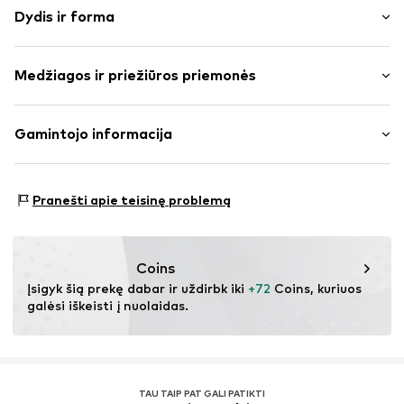
Dydis ir forma
treningo medžiaga
Neatlenkiama apykaklė
Rankovės ilgis: ilgomis rankovėmis
Užtrauktukas iki pusės
Medžiagos ir priežiūros priemonės
Pritaikomumas: Laisva forma
Prekės Nr.
KAK9xcj001000001
Dydžių lentelė
Kompozicija: 100% Poliesteris – PES
Gamintojo informacija
Kilmės šalis: Kinija
Urban Styles Agency GmbH & Co. KG
Schanzenstrasse 41
Pranešti apie teisinę problemą
51063 Köln
DE
agentur@urbanstylesagency.com
Coins
Įsigyk šią prekę dabar ir uždirbk iki 
+72
 Coins, kuriuos 
galėsi iškeisti į nuolaidas.
TAU TAIP PAT GALI PATIKTI