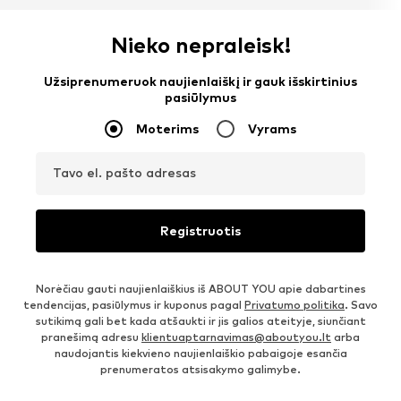
Nieko nepraleisk!
Užsiprenumeruok naujienlaiškį ir gauk išskirtinius
pasiūlymus
Moterims
Vyrams
Tavo el. pašto adresas
Registruotis
Norėčiau gauti naujienlaiškius iš ABOUT YOU apie dabartines
tendencijas, pasiūlymus ir kuponus pagal
Privatumo politika
. Savo
sutikimą gali bet kada atšaukti ir jis galios ateityje, siunčiant
pranešimą adresu
klientuaptarnavimas@aboutyou.lt
arba
naudojantis kiekvieno naujienlaiškio pabaigoje esančia
prenumeratos atsisakymo galimybe.