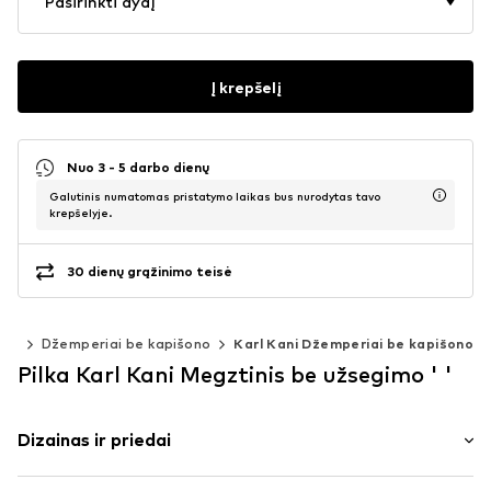
Pasirinkti dydį
Į krepšelį
Nuo 3 - 5 darbo dienų
Galutinis numatomas pristatymo laikas bus nurodytas tavo
krepšelyje.
30 dienų grąžinimo teisė
lys
Džemperiai be kapišono
Karl Kani Džemperiai be kapišono
Pilka Karl Kani Megztinis be užsegimo ' '
Dizainas ir priedai
Su spausdintais logotipais