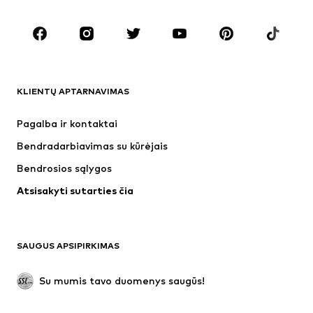
DRABUŽIAI
Naujienos
Šiuo metu paklausu
Marškinėliai
Džinsai
KLIENTŲ APTARNAVIMAS
Striukės
Treningo dalys
Kelnės
Marškiniai
Pagalba ir kontaktai
Apatiniai
Megztiniai
Bendradarbiavimas su kūrėjais
Kostiumai ir švarkai
Paltai
Bendrosios sąlygos
Maudymosi drabužiai
Dideli dydžiai
Atsisakyti sutarties čia
Proginiai
Išskirtiniai
Antrinis panaudojimas
BATAI
SAUGUS APSIPIRKIMAS
Naujienos
Šiuo metu paklausu
Su mumis tavo duomenys saugūs!
Batai ir auliniai batai
Sportbačiai