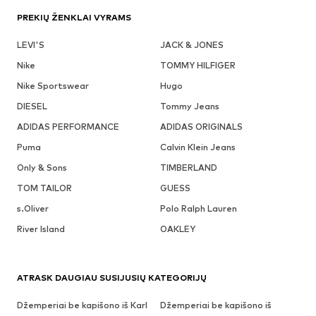
PREKIŲ ŽENKLAI VYRAMS
LEVI'S
JACK & JONES
Nike
TOMMY HILFIGER
Nike Sportswear
Hugo
DIESEL
Tommy Jeans
ADIDAS PERFORMANCE
ADIDAS ORIGINALS
Puma
Calvin Klein Jeans
Only & Sons
TIMBERLAND
TOM TAILOR
GUESS
s.Oliver
Polo Ralph Lauren
River Island
OAKLEY
ATRASK DAUGIAU SUSIJUSIŲ KATEGORIJŲ
Džemperiai be kapišono iš Karl
Džemperiai be kapišono iš