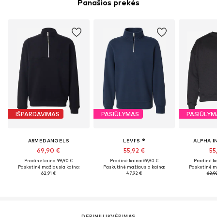
Panašios prekės
IŠPARDAVIMAS
PASIŪLYMAS
PASIŪLYM
ARMEDANGELS
LEVI'S ®
ALPHA I
69,90 €
55,92 €
55
Pradinė kaina: 99,90 €
Pradinė kaina: 69,90 €
Pradinė ka
Paskutinė mažiausia kaina:
Paskutinė mažiausia kaina:
Paskutinė m
62,91 €
47,92 €
63,9
DERINIŲ ĮKVĖPIMAS