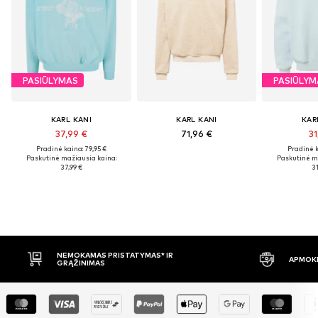
PASIŪLYMAS
PASIŪLYM
KARL KANI
KARL KANI
KAR
37,99 €
71,96 €
31
Pradinė kaina: 79,95 €
Pradinė k
Paskutinė mažiausia kaina:
Paskutinė m
37,99 €
31
AS PRISTATYMAS* IR
APMOKĖJIMAS PRISTAČIUS
MAS