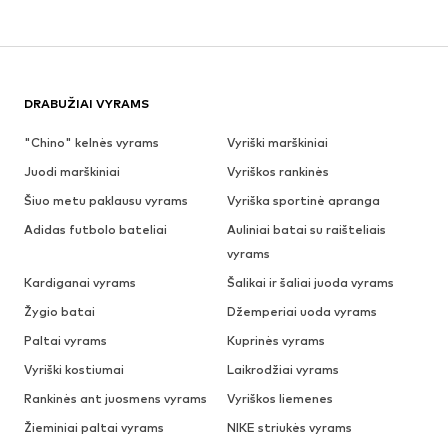
DRABUŽIAI VYRAMS
"Chino" kelnės vyrams
Vyriški marškiniai
Juodi marškiniai
Vyriškos rankinės
Šiuo metu paklausu vyrams
Vyriška sportinė apranga
Adidas futbolo bateliai
Auliniai batai su raišteliais
vyrams
Kardiganai vyrams
Šalikai ir šaliai juoda vyrams
Žygio batai
Džemperiai uoda vyrams
Paltai vyrams
Kuprinės vyrams
Vyriški kostiumai
Laikrodžiai vyrams
Rankinės ant juosmens vyrams
Vyriškos liemenes
Žieminiai paltai vyrams
NIKE striukės vyrams