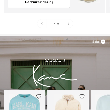
Peržiūrėk derinį
1
/
8
Sekti
DAUGIAU IŠ