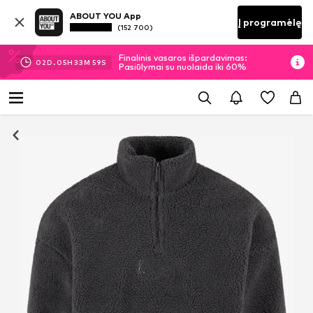
ABOUT YOU App
Į programėlę
(152 700)
Finalinis vasaros išpardavimas:
02
D.
05
H
33
M
58
S
Pasiūlymai su nuolaida iki 60%