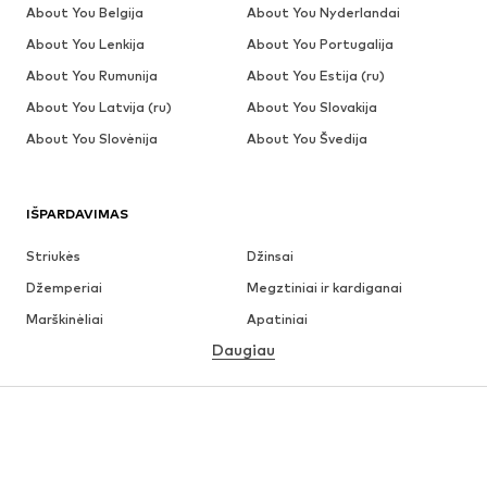
About You Belgija
About You Nyderlandai
About You Lenkija
About You Portugalija
About You Rumunija
About You Estija (ru)
About You Latvija (ru)
About You Slovakija
About You Slovėnija
About You Švedija
IŠPARDAVIMAS
Striukės
Džinsai
Džemperiai
Megztiniai ir kardiganai
Marškinėliai
Apatiniai
Daugiau
Kelnės
Marškiniai
Paltai
Kostiumai ir švarkai
Maudymosi drabužiai
Dideli dydžiai
Batai
Sportas
Aksesuarai
Premium