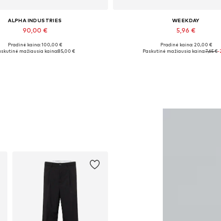
ALPHA INDUSTRIES
WEEKDAY
90,00 €
5,96 €
Pradinė kaina: 100,00 €
Pradinė kaina: 20,00 €
Yra daugybė dydžių
Galimi dydžiai: XS, S
skutinė mažiausia kaina:
85,00 €
Paskutinė mažiausia kaina:
7,65 €
-
Į krepšelį
Į krepšelį