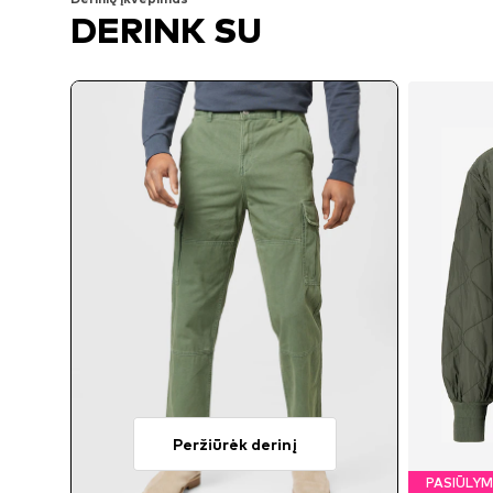
DERINK SU
Peržiūrėk derinį
PASIŪLY