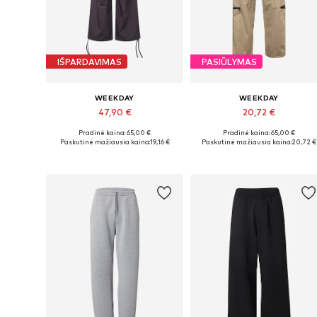
IŠPARDAVIMAS
PASIŪLYMAS
WEEKDAY
WEEKDAY
47,90 €
20,72 €
Pradinė kaina: 65,00 €
Pradinė kaina: 65,00 €
Galimi dydžiai: 31-32
Galimi dydžiai: 44, 46, 48, 50
Paskutinė mažiausia kaina:
19,16 €
Paskutinė mažiausia kaina:
20,72 €
Į krepšelį
Į krepšelį