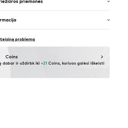
riežiūros priemonės
s: Laisvas
ės
 ūgio ir dėvi 48 (Coliai) dydį
agomis
 Medvilnė
rmacija
354002000001
 teisinę problemą
OLESALE@hm.com
Coins
ę dabar ir uždirbk iki 
+21
 Coins, kuriuos galėsi iškeisti 