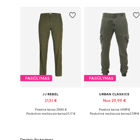
PASIŪLYMAS
PASIŪLYMAS
JJ REBEL
URBAN CLASSICS
21,51 €
Nuo 29,99 €
Pradinė kaina: 29,90 €
Pradinė kaina: 49,99 €
Yra daugybė dydžių
Yra daugybė dydžių
Paskutinė mažiausia kaina:
21,17 €
Paskutinė mažiausia kaina:
27,99 €
Į krepšelį
Į krepšelį
Derinių įkvėpimas