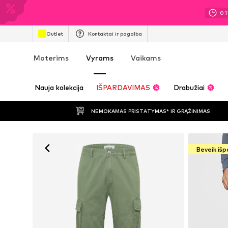
01
Outlet
Kontaktai ir pagalba
Moterims
Vyrams
Vaikams
Nauja kolekcija
IŠPARDAVIMAS
Drabužiai
NEMOKAMAS PRISTATYMAS* IR GRĄŽINIMAS
Beveik iš