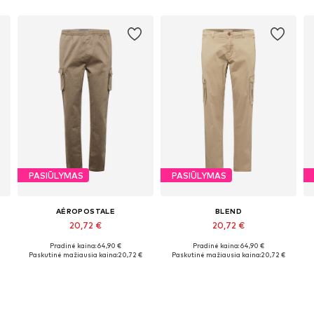
PASIŪLYMAS
PASIŪLYMAS
AÉROPOSTALE
BLEND
20,72 €
20,72 €
Pradinė kaina: 64,90 €
Pradinė kaina: 64,90 €
Galimi dydžiai: 28 x įprastas ilgis, 30 x įprastas ilgis, 32 x įprastas ilgis, 34 x įprastas ilgis, 36 x įprastas ilgis
Galimi dydžiai: 28 x 32
Paskutinė mažiausia kaina:
20,72 €
Paskutinė mažiausia kaina:
20,72 €
Į krepšelį
Į krepšelį