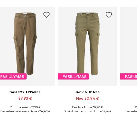
PASIŪLYMAS
PASIŪLYMAS
PASIŪ
DAN FOX APPAREL
JACK & JONES
27,93 €
Nuo 20,94 €
Pradinė kaina: 69,90 €
Pradinė kaina: 59,90 €
P
Galimi dydžiai: 31-32, 33, 34
Yra daugybė dydžių
Y
Paskutinė mažiausia kaina:
24,43 €
Paskutinė mažiausia kaina:
17,96 €
Paskuti
Į krepšelį
Į krepšelį