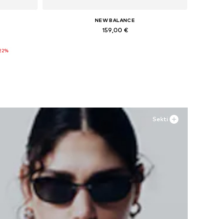
NEW BALANCE
159,00 €
Yra daugybė dydžių
22%
Į krepšelį
Sekti