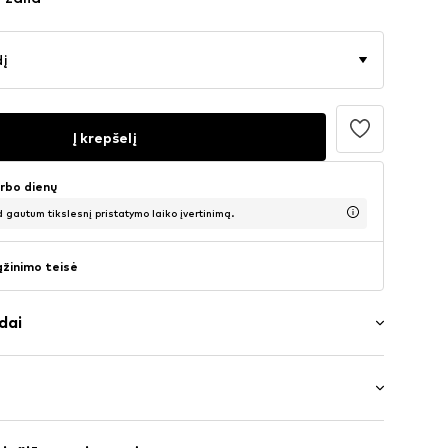
dį
Į krepšelį
arbo dienų
d gautum tikslesnį pristatymo laiko įvertinimą.
ąžinimo teisė
dai
rbinio stiliaus kelnių
ksi
šenė