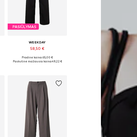
PASIŪLYMAS
WEEKDAY
58,50 €
Pradinė kaina: 65,00 €
Galimi dydžiai: 44, 46, 48, 50, 52, 54
Paskutinė mažiausia kaina:
49,22 €
Į krepšelį