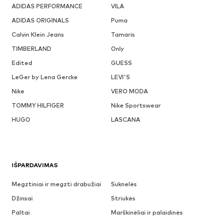
ADIDAS PERFORMANCE
VILA
ADIDAS ORIGINALS
Puma
Calvin Klein Jeans
Tamaris
TIMBERLAND
Only
Edited
GUESS
LeGer by Lena Gercke
LEVI'S
Nike
VERO MODA
TOMMY HILFIGER
Nike Sportswear
HUGO
LASCANA
IŠPARDAVIMAS
Megztiniai ir megzti drabužiai
Suknelės
Džinsai
Striukės
Paltai
Marškinėliai ir palaidinės