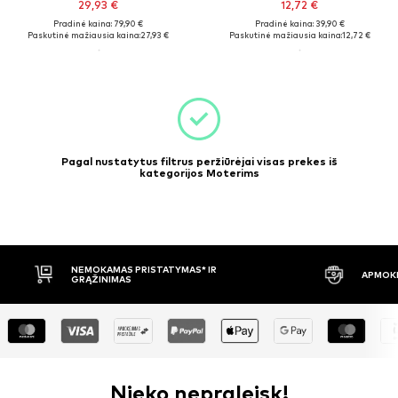
29,93 €
12,72 €
Pradinė kaina: 79,90 €
Pradinė kaina: 39,90 €
Paskutinė mažiausia kaina:
27,93 €
Paskutinė mažiausia kaina:
12,72 €
Pagal nustatytus filtrus peržiūrėjai visas prekes iš
kategorijos Moterims
NEMOKAMAS PRISTATYMAS* IR
APMOKĖ
GRĄŽINIMAS
Nieko nepraleisk!