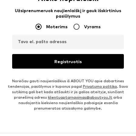
Užsiprenumeruok naujienlaiškį ir gauk išskirtinius
pasiūlymus
Moterims
Vyrams
Tavo el. pašto adresas
Registruotis
Norėčiau gauti naujienlaiškius iš ABOUT YOU apie dabartines
tendencijas, pasiūlymus ir kuponus pagal
Privatumo politika
. Savo
sutikimą gali bet kada atšaukti ir jis galios ateityje, siunčiant
pranešimą adresu
klientuaptarnavimas@aboutyou.lt
arba
naudojantis kiekvieno naujienlaiškio pabaigoje esančia
prenumeratos atsisakymo galimybe.