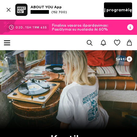
ABOUT YOU App
Į programėlę
(152 700)
Finalinis vasaros išpardavimas:
02
D.
15
H
19
M
45
S
Pasiūlymai su nuolaida iki 60%
Sekti