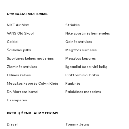
DRABUŽIAI MOTERIMS
NIKE Air Max
Striukės
VANS Old Skool
Nike sportinės liemenėlės
Čelsiai
Odinės striukės
Šalikėliai pilka
Megztos suknelės
Sportinės kelnės moterims
Megztos kepurės
Žieminės striukės
Ilgaauliai batai virš kelių
Odinės kelnės
Platforminiai batai
Megztos kepurės Calvin Klein
Rankinės
Dr. Martens batai
Palaidinės moterims
Džemperiai
PREKIŲ ŽENKLAI MOTERIMS
Diesel
Tommy Jeans