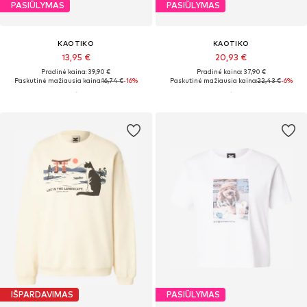
PASIŪLYMAS
PASIŪLYMAS
KAOTIKO
KAOTIKO
13,95 €
20,93 €
Pradinė kaina: 39,90 €
Pradinė kaina: 37,90 €
Paskutinė mažiausia kaina:
16,74 €
-16%
Paskutinė mažiausia kaina:
22,43 €
-6%
IŠPARDAVIMAS
PASIŪLYMAS