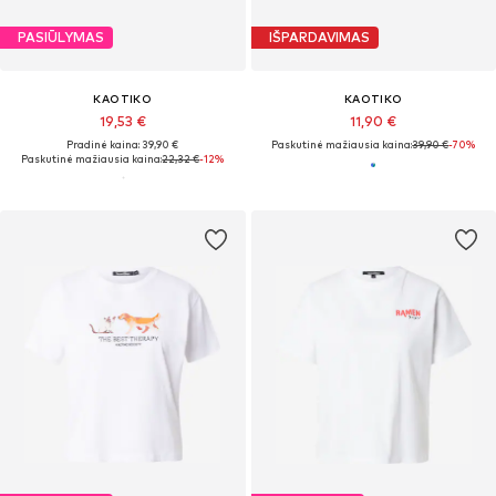
PASIŪLYMAS
IŠPARDAVIMAS
KAOTIKO
KAOTIKO
19,53 €
11,90 €
Pradinė kaina: 39,90 €
Paskutinė mažiausia kaina:
39,90 €
-70%
Paskutinė mažiausia kaina:
22,32 €
-12%