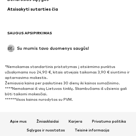
Maudymosi drabužiai
Dideli dydžiai
Atsisakyti sutarties čia
Proginiai
Išskirtiniai
Antrinis panaudojimas
BATAI
SAUGUS APSIPIRKIMAS
Naujienos
Šiuo metu paklausu
Su mumis tavo duomenys saugūs!
Batai ir auliniai batai
Sportbačiai
Bateliai
Sportiniai batai
*Nemokamas standartinis pristatymas į atsiėmimo punktus
Atviri batai
Išskirtiniai
užsakymams nuo 24,90 €, kitais atvejais taikomas 3,90 € siuntimo ir
aptarnavimo mokestis.
Žemiausia kaina per paskutines 30 dienų iki kainos sumažinimo.
SPORTAS
****Nemokamai iš visų Lietuvos tinklų. Skambučiams iš užsienio gali
būti taikomi mokesčiai.
Sportiniai drabužiai
Sporto šakos
******Visos kainos nurodytos su PVM.
Sportiniai batai
Sportinės kuprinės ir krepšiai
Aksesuarai sportui
Apie mus
Žiniasklaidai
Karjera
Privatumo politika
AKSESUARAI
Sąlygos ir nuostatos
Teisinė informacija