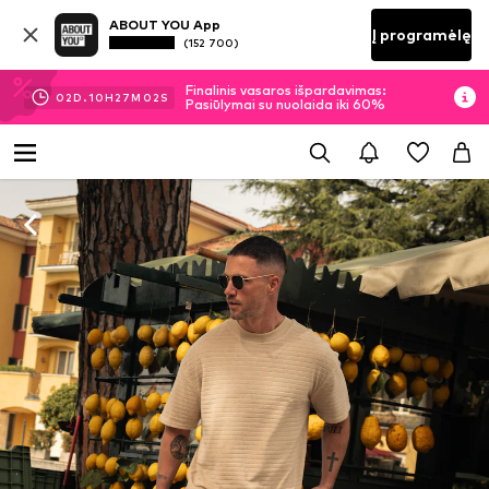
ABOUT YOU App
Į programėlę
(152 700)
Finalinis vasaros išpardavimas:
02
D.
10
H
27
M
01
S
Pasiūlymai su nuolaida iki 60%