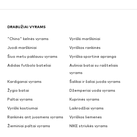
DRABUŽIAI VYRAMS
"Chino" kelnės vyrams
Vyriški marškiniai
Juodi marškiniai
Vyriškos rankinės
Šiuo metu paklausu vyrams
Vyriška sportinė apranga
Adidas futbolo bateliai
Auliniai batai su raišteliais
vyrams
Kardiganai vyrams
Šalikai ir šaliai juoda vyrams
Žygio batai
Džemperiai uoda vyrams
Paltai vyrams
Kuprinės vyrams
Vyriški kostiumai
Laikrodžiai vyrams
Rankinės ant juosmens vyrams
Vyriškos liemenes
Žieminiai paltai vyrams
NIKE striukės vyrams