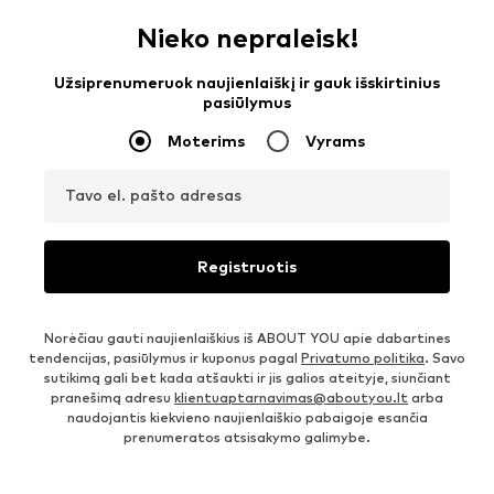
Nieko nepraleisk!
Užsiprenumeruok naujienlaiškį ir gauk išskirtinius
pasiūlymus
Moterims
Vyrams
Tavo el. pašto adresas
Registruotis
Norėčiau gauti naujienlaiškius iš ABOUT YOU apie dabartines
tendencijas, pasiūlymus ir kuponus pagal
Privatumo politika
. Savo
sutikimą gali bet kada atšaukti ir jis galios ateityje, siunčiant
pranešimą adresu
klientuaptarnavimas@aboutyou.lt
arba
naudojantis kiekvieno naujienlaiškio pabaigoje esančia
prenumeratos atsisakymo galimybe.