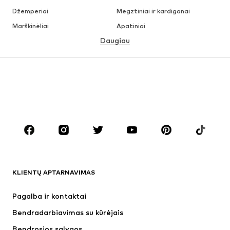
Džemperiai
Megztiniai ir kardiganai
Marškinėliai
Apatiniai
Daugiau
Kelnės
Marškiniai
Paltai
Kostiumai ir švarkai
Maudymosi drabužiai
Dideli dydžiai
Batai
Sportas
Aksesuarai
Premium
DRABUŽIAI
Naujienos
Šiuo metu paklausu
Marškinėliai
Džinsai
KLIENTŲ APTARNAVIMAS
Striukės
Treningo dalys
Kelnės
Marškiniai
Pagalba ir kontaktai
Apatiniai
Megztiniai
Bendradarbiavimas su kūrėjais
Kostiumai ir švarkai
Paltai
Bendrosios sąlygos