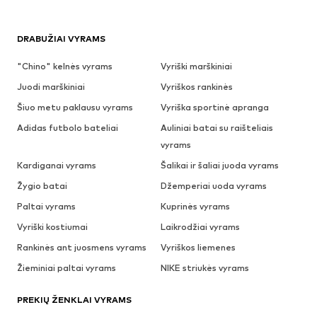
DRABUŽIAI VYRAMS
"Chino" kelnės vyrams
Vyriški marškiniai
Juodi marškiniai
Vyriškos rankinės
Šiuo metu paklausu vyrams
Vyriška sportinė apranga
Adidas futbolo bateliai
Auliniai batai su raišteliais
vyrams
Kardiganai vyrams
Šalikai ir šaliai juoda vyrams
Žygio batai
Džemperiai uoda vyrams
Paltai vyrams
Kuprinės vyrams
Vyriški kostiumai
Laikrodžiai vyrams
Rankinės ant juosmens vyrams
Vyriškos liemenes
Žieminiai paltai vyrams
NIKE striukės vyrams
PREKIŲ ŽENKLAI VYRAMS