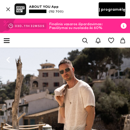
ABOUT YOU App
Į programėlę
(152 700)
Finalinis vasaros išpardavimas:
03
D.
11
H
32
M
49
S
Pasiūlymai su nuolaida iki 60%