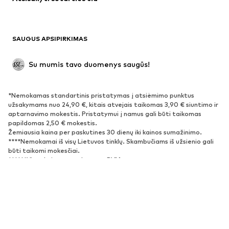
Proginiai
Išskirtiniai
Antrinis panaudojimas
BATAI
SAUGUS APSIPIRKIMAS
Naujienos
Šiuo metu paklausu
Su mumis tavo duomenys saugūs!
Batai ir auliniai batai
Sportbačiai
Bateliai
Sportiniai batai
*Nemokamas standartinis pristatymas į atsiėmimo punktus
Atviri batai
Išskirtiniai
užsakymams nuo 24,90 €, kitais atvejais taikomas 3,90 € siuntimo ir
aptarnavimo mokestis. Pristatymui į namus gali būti taikomas
papildomas 2,50 € mokestis.
SPORTAS
Žemiausia kaina per paskutines 30 dienų iki kainos sumažinimo.
****Nemokamai iš visų Lietuvos tinklų. Skambučiams iš užsienio gali
Sportiniai drabužiai
Sporto šakos
būti taikomi mokesčiai.
******Visos kainos nurodytos su PVM.
Sportiniai batai
Sportinės kuprinės ir krepšiai
Aksesuarai sportui
Apie mus
Žiniasklaidai
Karjera
Privatumo politika
AKSESUARAI
Sąlygos ir nuostatos
Teisinė informacija
Naujienos
Kepurės
Prieinamumas
Produkto sauga