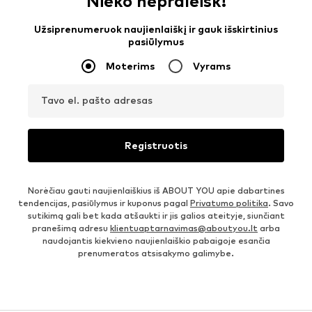
Nieko nepraleisk!
Užsiprenumeruok naujienlaiškį ir gauk išskirtinius
pasiūlymus
Moterims
Vyrams
Tavo el. pašto adresas
Registruotis
Norėčiau gauti naujienlaiškius iš ABOUT YOU apie dabartines
tendencijas, pasiūlymus ir kuponus pagal
Privatumo politika
. Savo
sutikimą gali bet kada atšaukti ir jis galios ateityje, siunčiant
pranešimą adresu
klientuaptarnavimas@aboutyou.lt
arba
naudojantis kiekvieno naujienlaiškio pabaigoje esančia
prenumeratos atsisakymo galimybe.