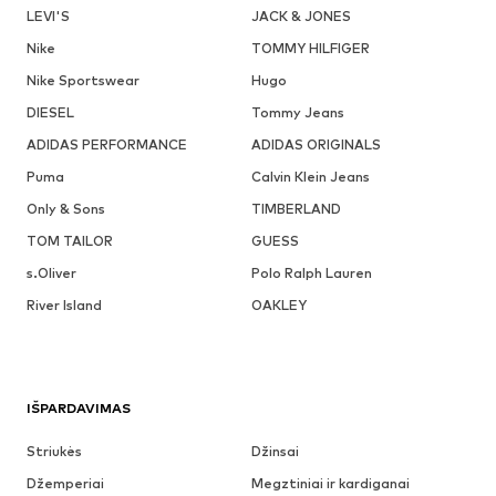
LEVI'S
JACK & JONES
Nike
TOMMY HILFIGER
Nike Sportswear
Hugo
DIESEL
Tommy Jeans
ADIDAS PERFORMANCE
ADIDAS ORIGINALS
Puma
Calvin Klein Jeans
Only & Sons
TIMBERLAND
TOM TAILOR
GUESS
s.Oliver
Polo Ralph Lauren
River Island
OAKLEY
IŠPARDAVIMAS
Striukės
Džinsai
Džemperiai
Megztiniai ir kardiganai