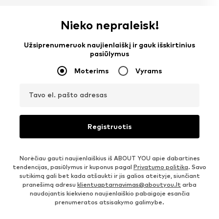
Nieko nepraleisk!
Užsiprenumeruok naujienlaiškį ir gauk išskirtinius
pasiūlymus
Moterims
Vyrams
Tavo el. pašto adresas
Registruotis
Norėčiau gauti naujienlaiškius iš ABOUT YOU apie dabartines
tendencijas, pasiūlymus ir kuponus pagal
Privatumo politika
. Savo
sutikimą gali bet kada atšaukti ir jis galios ateityje, siunčiant
pranešimą adresu
klientuaptarnavimas@aboutyou.lt
arba
naudojantis kiekvieno naujienlaiškio pabaigoje esančia
prenumeratos atsisakymo galimybe.