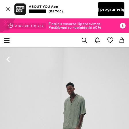
ABOUT YOU App
Į programėlę
(152 700)
Finalinis vasaros išpardavimas:
01
D.
18
H
11
M
30
S
Pasiūlymai su nuolaida iki 60%