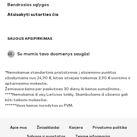
Bendrosios sąlygos
Maudymosi drabužiai
Dideli dydžiai
Atsisakyti sutarties čia
Proginiai
Išskirtiniai
Antrinis panaudojimas
BATAI
SAUGUS APSIPIRKIMAS
Naujienos
Šiuo metu paklausu
Su mumis tavo duomenys saugūs!
Batai ir auliniai batai
Sportbačiai
Bateliai
Sportiniai batai
*Nemokamas standartinis pristatymas į atsiėmimo punktus
Atviri batai
Išskirtiniai
užsakymams nuo 24,90 €, kitais atvejais taikomas 3,90 € siuntimo ir
aptarnavimo mokestis.
Žemiausia kaina per paskutines 30 dienų iki kainos sumažinimo.
SPORTAS
****Nemokamai iš visų Lietuvos tinklų. Skambučiams iš užsienio gali
būti taikomi mokesčiai.
Sportiniai drabužiai
Sporto šakos
******Visos kainos nurodytos su PVM.
Sportiniai batai
Sportinės kuprinės ir krepšiai
Aksesuarai sportui
Apie mus
Žiniasklaidai
Karjera
Privatumo politika
AKSESUARAI
Sąlygos ir nuostatos
Teisinė informacija