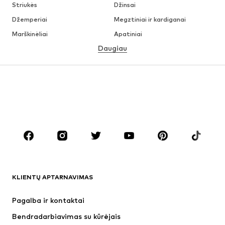
Striukės
Džinsai
Džemperiai
Megztiniai ir kardiganai
Marškinėliai
Apatiniai
Daugiau
Kelnės
Marškiniai
Paltai
Kostiumai ir švarkai
Maudymosi drabužiai
Dideli dydžiai
Batai
Sportas
Aksesuarai
Premium
DRABUŽIAI
Naujienos
Šiuo metu paklausu
Marškinėliai
Džinsai
KLIENTŲ APTARNAVIMAS
Striukės
Treningo dalys
Kelnės
Marškiniai
Pagalba ir kontaktai
Apatiniai
Megztiniai
Bendradarbiavimas su kūrėjais
Kostiumai ir švarkai
Paltai