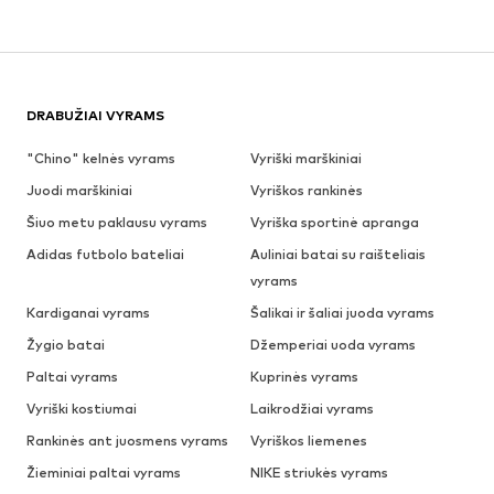
DRABUŽIAI VYRAMS
"Chino" kelnės vyrams
Vyriški marškiniai
Juodi marškiniai
Vyriškos rankinės
Šiuo metu paklausu vyrams
Vyriška sportinė apranga
Adidas futbolo bateliai
Auliniai batai su raišteliais
vyrams
Kardiganai vyrams
Šalikai ir šaliai juoda vyrams
Žygio batai
Džemperiai uoda vyrams
Paltai vyrams
Kuprinės vyrams
Vyriški kostiumai
Laikrodžiai vyrams
Rankinės ant juosmens vyrams
Vyriškos liemenes
Žieminiai paltai vyrams
NIKE striukės vyrams